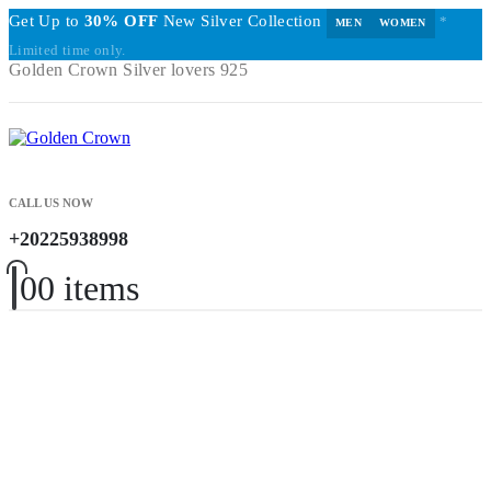
Get Up to
30% OFF
New Silver Collection
*
MEN
WOMEN
Limited time only.
Golden Crown Silver lovers 925
CALL US NOW
+20225938998
0
0 items