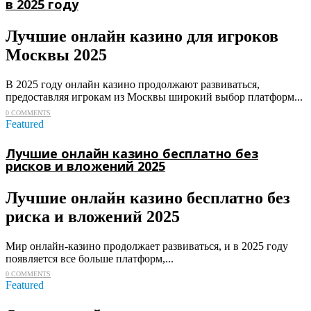
в 2025 году
Лучшие онлайн казино для игроков
Москвы 2025
В 2025 году онлайн казино продолжают развиваться,
предоставляя игрокам из Москвы широкий выбор платформ...
0 COMMENTS
Featured
Лучшие онлайн казино бесплатно без
рисков и вложений 2025
Лучшие онлайн казино бесплатно без
риска и вложений 2025
Мир онлайн-казино продолжает развиваться, и в 2025 году
появляется все больше платформ,...
0 COMMENTS
Featured