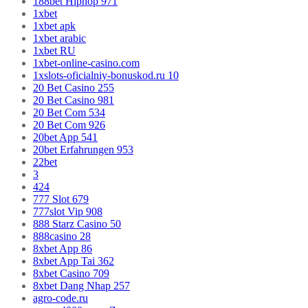
188bet Hiphop 971
1xbet
1xbet apk
1xbet arabic
1xbet RU
1xbet-online-casino.com
1xslots-oficialniy-bonuskod.ru 10
20 Bet Casino 255
20 Bet Casino 981
20 Bet Com 534
20 Bet Com 926
20bet App 541
20bet Erfahrungen 953
22bet
3
424
777 Slot 679
777slot Vip 908
888 Starz Casino 50
888casino 28
8xbet App 86
8xbet App Tai 362
8xbet Casino 709
8xbet Dang Nhap 257
agro-code.ru