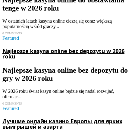
Najlepsze kasyna online do obstawiania
tenge w 2026 roku
W ostatnich latach kasyna online cieszą się coraz większą
popularnością wśród graczy...
0 COMMENTS
Featured
Najlepsze kasyna online bez depozytu w 2026
roku
Najlepsze kasyna online bez depozytu do
gry w 2026 roku
W 2026 roku świat kasyn online będzie się nadal rozwijać,
oferując...
0 COMMENTS
Featured
Лучшие онлайн казино Европы для ярких
выигрышей и азарта