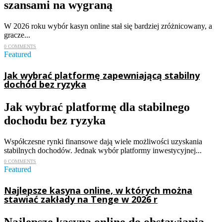
szansami na wygraną
W 2026 roku wybór kasyn online stał się bardziej zróżnicowany, a
gracze...
0 COMMENTS
Featured
Jak wybrać platformę zapewniającą stabilny
dochód bez ryzyka
Jak wybrać platformę dla stabilnego
dochodu bez ryzyka
Współczesne rynki finansowe dają wiele możliwości uzyskania
stabilnych dochodów. Jednak wybór platformy inwestycyjnej...
0 COMMENTS
Featured
Najlepsze kasyna online, w których można
stawiać zakłady na Tenge w 2026 r