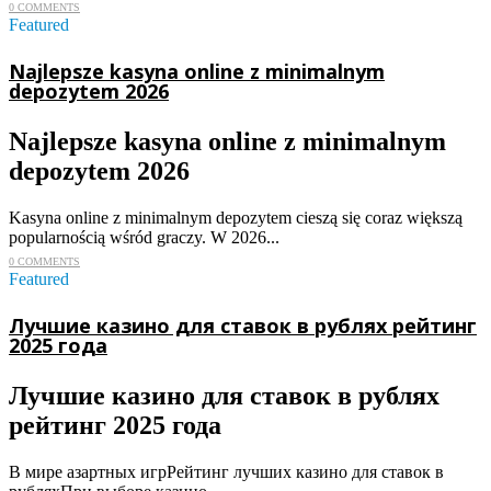
0 COMMENTS
Featured
Najlepsze kasyna online z minimalnym
depozytem 2026
Najlepsze kasyna online z minimalnym
depozytem 2026
Kasyna online z minimalnym depozytem cieszą się coraz większą
popularnością wśród graczy. W 2026...
0 COMMENTS
Featured
Лучшие казино для ставок в рублях рейтинг
2025 года
Лучшие казино для ставок в рублях
рейтинг 2025 года
В мире азартных игрРейтинг лучших казино для ставок в