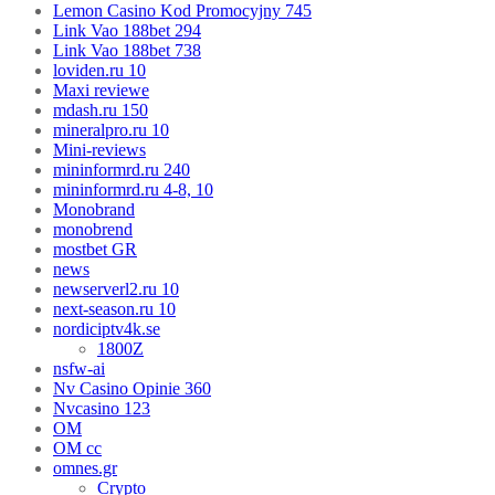
Lemon Casino Kod Promocyjny 745
Link Vao 188bet 294
Link Vao 188bet 738
loviden.ru 10
Maxi reviewe
mdash.ru 150
mineralpro.ru 10
Mini-reviews
mininformrd.ru 240
mininformrd.ru 4-8, 10
Monobrand
monobrend
mostbet GR
news
newserverl2.ru 10
next-season.ru 10
nordiciptv4k.se
1800Z
nsfw-ai
Nv Casino Opinie 360
Nvcasino 123
OM
OM cc
omnes.gr
Crypto