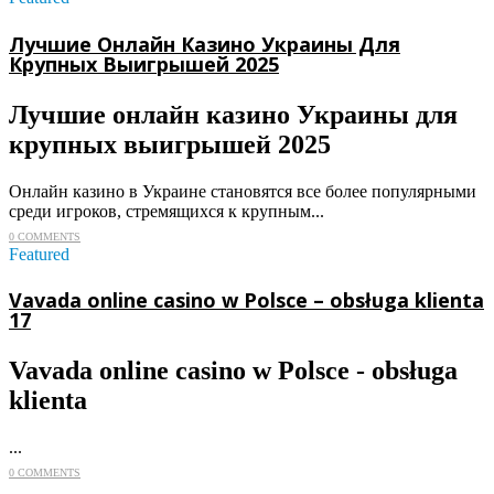
Лучшие Онлайн Казино Украины Для
Крупных Выигрышей 2025
Лучшие онлайн казино Украины для
крупных выигрышей 2025
Онлайн казино в Украине становятся все более популярными
среди игроков, стремящихся к крупным...
0 COMMENTS
Featured
Vavada online casino w Polsce – obsługa klienta
17
Vavada online casino w Polsce - obsługa
klienta
...
0 COMMENTS