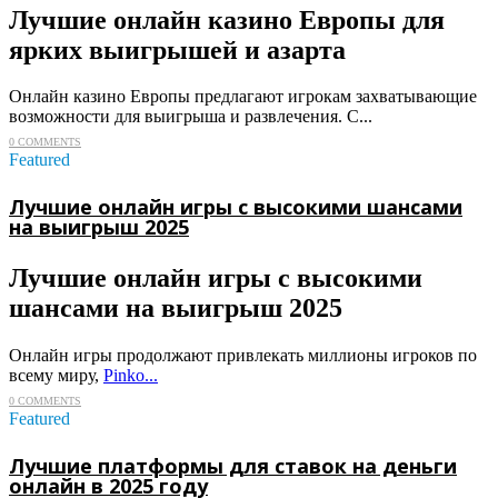
Лучшие онлайн казино Европы для
ярких выигрышей и азарта
Онлайн казино Европы предлагают игрокам захватывающие
возможности для выигрыша и развлечения. С...
0 COMMENTS
Featured
Лучшие онлайн игры с высокими шансами
на выигрыш 2025
Лучшие онлайн игры с высокими
шансами на выигрыш 2025
Онлайн игры продолжают привлекать миллионы игроков по
всему миру,
Pinko...
0 COMMENTS
Featured
Лучшие платформы для ставок на деньги
онлайн в 2025 году