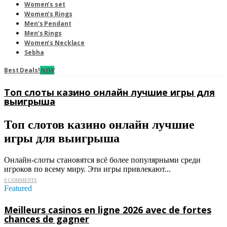
Women’s set
Women’s Rings
Men’s Pendant
Men’s Rings
Women’s Necklace
Sebha
Best Deals!
NEW
Топ слоты казино онлайн лучшие игры для
выигрыша
Топ слотов казино онлайн лучшие
игры для выигрыша
Онлайн-слоты становятся всё более популярными среди
игроков по всему миру. Эти игры привлекают...
0 COMMENTS
Featured
Meilleurs casinos en ligne 2026 avec de fortes
chances de gagner