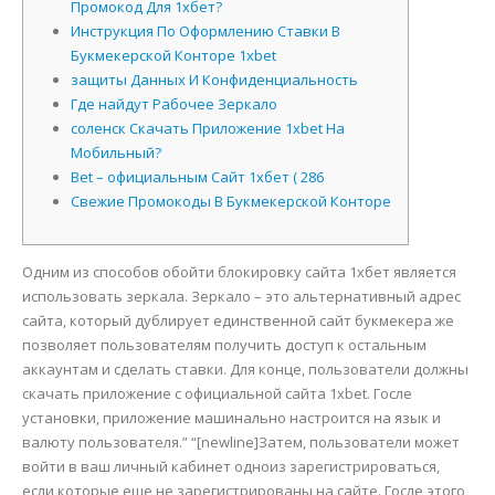
Промокод Для 1хбет?
Инструкция По Оформлению Ставки В
Букмекерской Конторе 1xbet
защиты Данных И Конфиденциальность
Где найдут Рабочее Зеркало
соленск Скачать Приложение 1xbet На
Мобильный?
Bet – официальным Сайт 1хбет ( 286
Свежие Промокоды В Букмекерской Конторе
Одним из способов обойти блокировку сайта 1хбет является
использовать зеркала. Зеркало – это альтернативный адрес
сайта, который дублирует единственной сайт букмекера же
позволяет пользователям получить доступ к остальным
аккаунтам и сделать ставки. Для конце, пользователи должны
скачать приложение с официальной сайта 1xbet. Госле
установки, приложение машинально настроится на язык и
валюту пользователя.” “[newline]Затем, пользователи может
войти в ваш личный кабинет одноиз зарегистрироваться,
если которые еще не зарегистрированы на сайте. Госле этого,