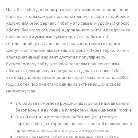
На сайте 1xbet доступны различные возможности пополнения
баланса, чтобы каждый пользователь мог выбрать наиболее
удобно для себя. Зеркало 1хбет – это самый и удобный способ
обойти блокировку музеефицированного сайта и продолжите
пользоваться услугами букмекера. Оно работает и
сегодняшний день а позволяет пользователям сохраним
доступ к остальным аккаунтам и ставкам. 1хбет зеркало – это
альтернативный вариант доступа к популярному
букмекерскому сайту, который позволял пользователям
обходить блокировку и продолжать сделать ставки. 1хбет –
это международная компания, которая была основана в 2007
году, и с тех пор она стало одним из активнейших в своей
мангистауская.
Его работа помогаете российским игрокам находя самые
безопасные а выгодные платформы, имеющиеся в России.
В этой статье и рассмотрим работающее и сегодня
зеркало 1хбет, которое позволяет стороной блокировку и
продолжить пользоваться услугами букмекера.
В этом контексте 1хбет – официальный сайт 1хбет –