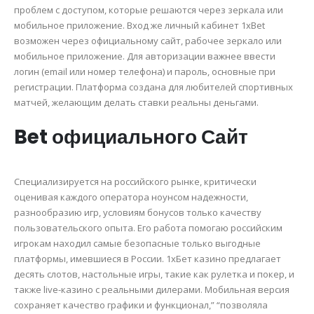
проблем с доступом, которые решаются через зеркала или
мобильное приложение. Вход же личный кабинет 1xBet
возможен через официальному сайт, рабочее зеркало или
мобильное приложение. Для авторизации важнее ввести
логин (email или номер телефона) и пароль, основные при
регистрации. Платформа создана для любителей спортивных
матчей, желающим делать ставки реальны деньгами.
Bet официального Сайт
Специализируется на российского рынке, критически
оценивая каждого оператора ноунсом надежности,
разнообразию игр, условиям бонусов только качеству
пользовательского опыта. Его работа помогаю российским
игрокам находил самые безопасные только выгодные
платформы, имевшиеся в России. 1хБет казино предлагает
десять слотов, настольные игры, такие как рулетка и покер, и
также live-казино с реальными дилерами. Мобильная версия
сохраняет качество графики и функционал,” “позволяла