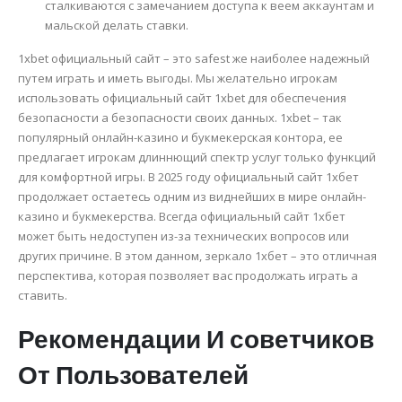
сталкиваются с замечанием доступа к веем аккаунтам и
мальской делать ставки.
1xbet официальный сайт – это safest же наиболее надежный
путем играть и иметь выгоды. Мы желательно игрокам
использовать официальный сайт 1xbet для обеспечения
безопасности а безопасности своих данных. 1xbet – так
популярный онлайн-казино и букмекерская контора, ее
предлагает игрокам длиннющий спектр услуг только функций
для комфортной игры. В 2025 году официальный сайт 1хбет
продолжает остаетесь одним из виднейших в мире онлайн-
казино и букмекерства. Всегда официальный сайт 1хбет
может быть недоступен из-за технических вопросов или
других причине. В этом данном, зеркало 1хбет – это отличная
перспектива, которая позволяет вас продолжать играть а
ставить.
Рекомендации И советчиков
От Пользователей