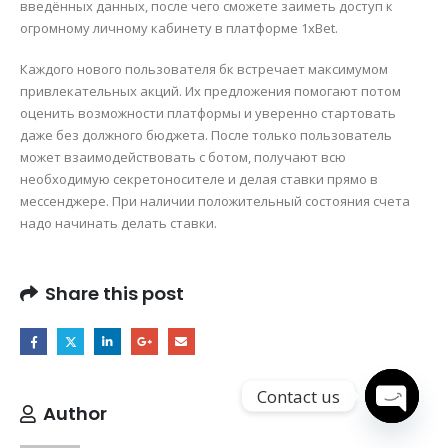
введённых данных, после чего сможете заиметь доступ к
огромному личному кабинету в платформе 1xBet.
Каждого нового пользователя бк встречает максимумом
привлекательных акций. Их предложения помогают потом
оценить возможности платформы и уверенно стартовать
даже без должного бюджета. После только пользователь
может взаимодействовать с ботом, получают всю
необходимую секретоносителе и делая ставки прямо в
мессенджере. При наличии положительный состояния счета
надо начинать делать ставки.
Share this post
Contact us
Author
Open