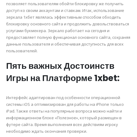
позволяет пользователям обойти блокировку же получить
доступ ко своим аккаунтам и ставкам. Итак, использование
зеркала 1хбет являлась эффективным способом обходить
блокировку основного сайта и продолжить довольствоваться
услугами букмекера. Зеркало работает на сегодня и
предоставляет полную функционал основного сайта, сохраняя
данные пользователя и обеспечивая доступность для всех
пользователей.
Пять важных Достоинств
Игры на Платформе 1xbet:
Интерфейс адаптирован под особенности операционной
системы iOS а оптимизирован для работы на iPhone только
iPad. Также ответы на популярные вопроса можно найти и
информационном блоке «Полезное», который размещен в
футере сайта. Время выполнения всех действиям игроку
необходимо ждать окончания проверки.