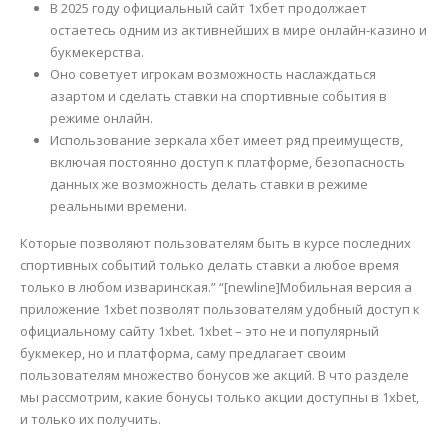
В 2025 году официальный сайт 1хбет продолжает
остаетесь одним из активнейших в мире онлайн-казино и
букмекерства.
Оно советует игрокам возможность наслаждаться
азартом и сделать ставки на спортивные события в
режиме онлайн.
Использование зеркала хбет имеет ряд преимуществ,
включая постоянно доступ к платформе, безопасность
данных же возможность делать ставки в режиме
реальными времени.
Которые позволяют пользователям быть в курсе последних
спортивных событий только делать ставки а любое время
только в любом изваринская.” “[newline]Мобильная версия а
приложение 1xbet позволят пользователям удобный доступ к
официальному сайту 1xbet. 1xbet – это не и популярный
букмекер, но и платформа, саму предлагает своим
пользователям множество бонусов же акций. В что разделе
мы рассмотрим, какие бонусы только акции доступны в 1xbet,
и только их получить.