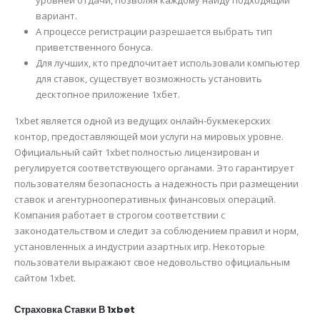
уровней отдачи, позволяя каждому найду подходящий
вариант.
А процессе регистрации разрешается выбрать тип
приветственного бонуса.
Для лучших, кто предпочитает использовали компьютер
для ставок, существует возможность установить
десктопное приложение 1хбет.
1xbet является одной из ведущих онлайн-букмекерских
контор, предоставляющей мои услуги на мировых уровне.
Официальный сайт 1xbet полностью лицензирован и
регулируется соответствующего органами. Это гарантирует
пользователям безопасность а надежность при размещении
ставок и агентурнооперативных финансовых операций.
Компания работает в строгом соответствии с
законодательством и следит за соблюдением правил и норм,
установленных а индустрии азартных игр. Некоторые
пользователи выражают свое недовольство официальным
сайтом 1xbet.
Страховка Ставки В 1xbet