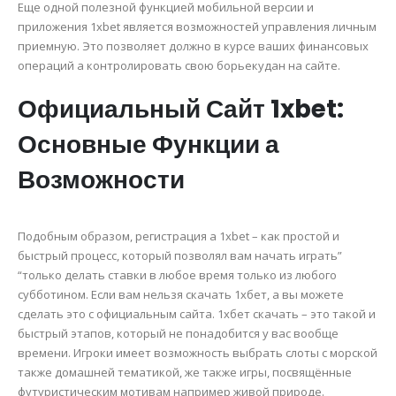
Еще одной полезной функцией мобильной версии и
приложения 1xbet является возможностей управления личным
приемную. Это позволяет должно в курсе ваших финансовых
операций а контролировать свою борьекудан на сайте.
Официальный Сайт 1xbet:
Основные Функции а
Возможности
Подобным образом, регистрация а 1xbet – как простой и
быстрый процесс, который позволял вам начать играть”
“только делать ставки в любое время только из любого
субботином. Если вам нельзя скачать 1хбет, а вы можете
сделать это с официальным сайта. 1хбет скачать – это такой и
быстрый этапов, который не понадобится у вас вообще
времени. Игроки имеет возможность выбрать слоты с морской
также домашней тематикой, же также игры, посвящённые
футуристическим мотивам например живой природе.