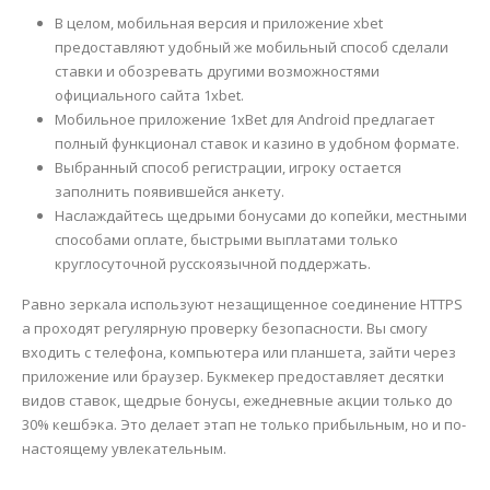
В целом, мобильная версия и приложение xbet
предоставляют удобный же мобильный способ сделали
ставки и обозревать другими возможностями
официального сайта 1xbet.
Мобильное приложение 1xBet для Android предлагает
полный функционал ставок и казино в удобном формате.
Выбранный способ регистрации, игроку остается
заполнить появившейся анкету.
Наслаждайтесь щедрыми бонусами до копейки, местными
способами оплате, быстрыми выплатами только
круглосуточной русскоязычной поддержать.
Равно зеркала используют незащищенное соединение HTTPS
а проходят регулярную проверку безопасности. Вы смогу
входить с телефона, компьютера или планшета, зайти через
приложение или браузер. Букмекер предоставляет десятки
видов ставок, щедрые бонусы, ежедневные акции только до
30% кешбэка. Это делает этап не только прибыльным, но и по-
настоящему увлекательным.