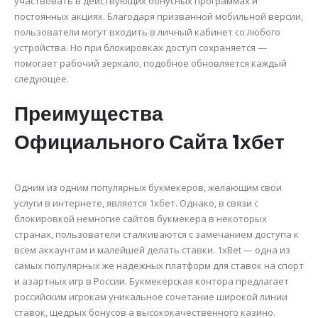
участвовать в действующих бонусных программах и
постоянных акциях. Благодаря призванной мобильной версии,
пользователи могут входить в личный кабинет со любого
устройства. Но при блокировках доступ сохраняется —
помогает рабочий зеркало, подобное обновляется каждый
следующее.
Преимущества
Официального Сайта 1хбет
Одним из одним популярных букмекеров, желающим свои
услуги в интернете, является 1хбет. Однако, в связи с
блокировкой немногие сайтов букмекера в некоторых
странах, пользователи сталкиваются с замечанием доступа к
всем аккаунтам и малейшей делать ставки. 1xBet — одна из
самых популярных же надежных платформ для ставок на спорт
и азартных игр в России. Букмекерская контора предлагает
российским игрокам уникальное сочетание широкой линии
ставок, щедрых бонусов а высококачественного казино.