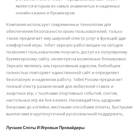
является вторым из самых знаменитых и надежных
онлайн-казино и букмекеров.
Компания использует современные технологии для
обеспечения безопасности своих пользователей, только
также предлагает ему широкий спектр услуг и функций ддя
комфортной игры. 1хбет зеркало работающее на сегодня
позволяет пользователям получить доступ ко популярному
букмекерскому сайту, несмотря на возможные блокировки.
Зеркало являлись альтернативным адресом, бейсибцем
полностью повторяет единственной сайт и определяет
безопасную и надежном работу. 1xBet России предлагает
полный спектр развлечений для любителей ставок и
азартных игр, с тысячами спортивных событий, слотов,
настольных игр же live-казино. Наслаждайтесь щедрыми
бонусами до копейки, местными способами оплаты, быстрыми
выплатами и круглосуточной русскоязычной поддержать.
Лучшие Слоты И Игровые Провайдеры