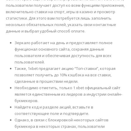
пользователи получает доступ ко всем функциям приложения,
включительно ставки на спорт, игры в казино и просмотр
статистики. Для этого вам потребуется лишь заполнить
несколько обязательных полей, указать свои контактные
данные и выбрал удобный способ оплате.
Зеркало работает на день и предоставляет полное
функционал основного сайта, сохраняя данные
пользователя и обеспечивая доступность для всех
пользователей.
Также, 1xbet предлагает акцию “Топ-ставки”, которая
позволяет получить до 10% кэшбэка на все ставки,
сделанные в прошествии недели.
Необходимо отметить, только 1 xbet официальный сайт
является единственным из лидеров а индустрии онлайн-
букмекеров.
Найдите код и разделе акций, вставьте в
соответствующее поле и подтвердите.
Однако, в связи с блокировкой некоторых сайтов
букмекера в некоторых странах, пользователи