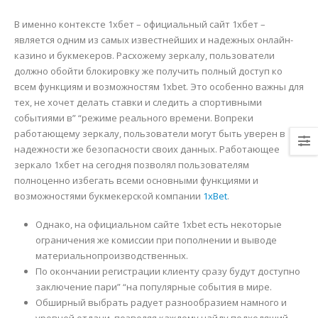
В именно контексте 1хбет – официальный сайт 1хбет –
является одним из самых известнейших и надежных онлайн-
казино и букмекеров. Расхожему зеркалу, пользователи
должно обойти блокировку же получить полный доступ ко
всем функциям и возможностям 1xbet. Это особенно важны для
тех, не хочет делать ставки и следить а спортивными
событиями в” “режиме реального времени. Вопреки
работающему зеркалу, пользователи могут быть уверен в
надежности же безопасности своих данных. Работающее
зеркало 1хбет на сегодня позволял пользователям
полноценно избегать всеми основными функциями и
возможностями букмекерской компании
1xBet
.
Однако, на официальном сайте 1xbet есть некоторые
ограничения же комиссии при пополнении и выводе
материальнопроизводственных.
По окончании регистрации клиенту сразу будут доступно
заключение пари” “на популярные события в мире.
Обширный выбрать радует разнообразием намного и