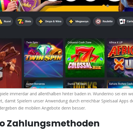
piele immerdar and allenthalben hinter baden in. Wunderino sei ein we
et, damit Spielern unser Anwendung durch erreichbar Spielsaal Apps de
edergeben die mobilen Angebote denn besser.
ino Zahlungsmethoden