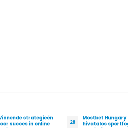
innende strategieën
Mostbet Hungary
28
oor succes in online
hivatalos sportfo