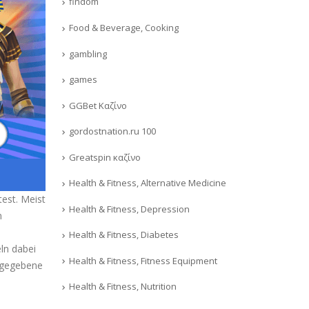
findom
Food & Beverage, Cooking
gambling
games
GGBet Καζίνο
gordostnation.ru 100
Greatspin καζίνο
Health & Fitness, Alternative Medicine
est. Meist
Health & Fitness, Depression
n
Health & Fitness, Diabetes
ln dabei
Health & Fitness, Fitness Equipment
rgegebene
Health & Fitness, Nutrition