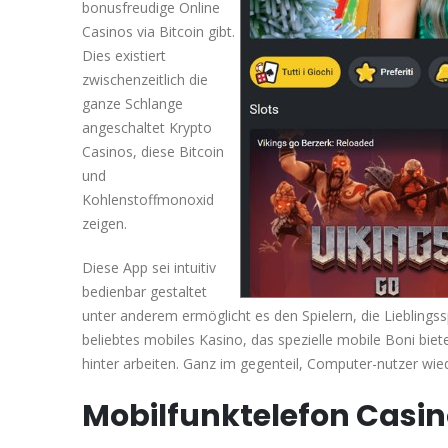
bonusfreudige Online
Casinos via Bitcoin gibt.
Dies existiert
zwischenzeitlich die
ganze Schlange
angeschaltet Krypto
Casinos, diese Bitcoin
und
Kohlenstoffmonoxid
zeigen.
Diese App sei intuitiv
bedienbar gestaltet
unter anderem ermöglicht es den Spielern, die Lieblingss
beliebtes mobiles Kasino, das spezielle mobile Boni biet
hinter arbeiten. Ganz im gegenteil, Computer-nutzer wi
Mobilfunktelefon Cas