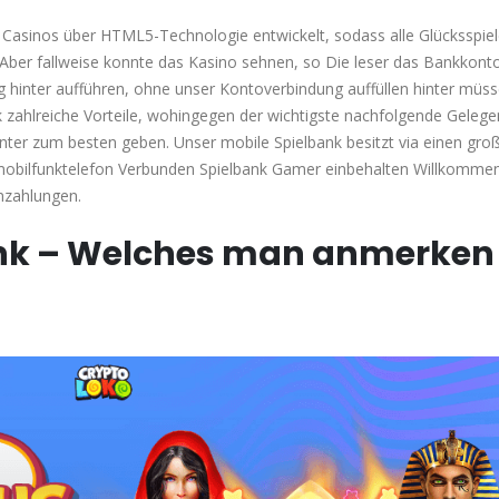
Casinos über HTML5-Technologie entwickelt, sodass alle Glücksspiel
Aber fallweise konnte das Kasino sehnen, so Die leser das Bankkont
g hinter aufführen, ohne unser Kontoverbindung auffüllen hinter müss
 zahlreiche Vorteile, wohingegen der wichtigste nachfolgende Gelegen
 hinter zum besten geben. Unser mobile Spielbank besitzt via einen gro
e mobilfunktelefon Verbunden Spielbank Gamer einbehalten Willkomm
inzahlungen.
bank – Welches man anmerken