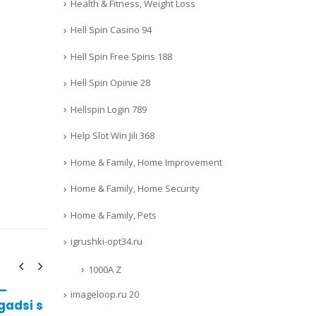
Health & Fitness, Weight Loss
Hell Spin Casino 94
Hell Spin Free Spins 188
Hell Spin Opinie 28
Hellspin Login 789
Help Slot Win Jili 368
Home & Family, Home Improvement
Home & Family, Home Security
Home & Family, Pets
igrushki-opt34.ru
1000A Z
 –
Emoción al Instante
imageloop.ru 20
23
30
gadsi s
Accede al Mundo de las