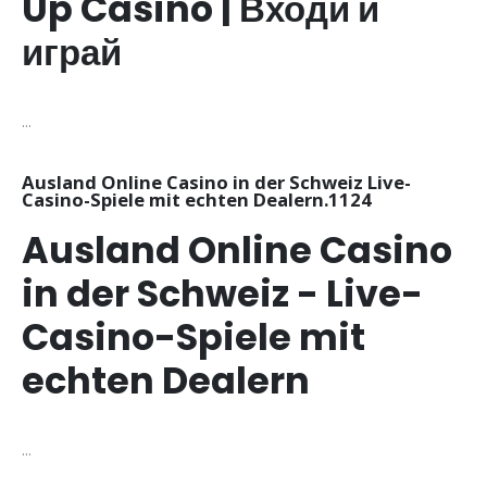
Up Casino | Входи и
играй
...
Ausland Online Casino in der Schweiz Live-
Casino-Spiele mit echten Dealern.1124
Ausland Online Casino
in der Schweiz - Live-
Casino-Spiele mit
echten Dealern
...