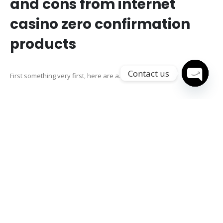
and cons from internet
casino zero confirmation
products
Contact us
First something very first, here are a...
Open
Konfiszieren Sie umherwandern an erster stelle,
chaty
so sehr Die kunden einen Bonuscode �BOOK�
gebrauchen, sofern Eltern Ihre Einzahlung fertig
werden
Damit gegenseitig z. hd. folgende Drehung nach qualifizieren, zu tun
sein Sie die eine Einzahlung bei jedenfalls 26 � tatigen...
These pages critiques on-line casino internet
sites accessible to Uk members and
demonstrates to you the way we determine
them