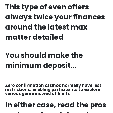
This type of even offers
always twice your finances
around the latest max
matter detailed
You should make the
minimum deposit...
Zero confirmation casinos normally have less
restrictions, enabling participants to explore
various game instead of limits
In either case, read the pros