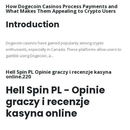
How Dogecoin Casinos Process Payments and
What Makes Them Appealing to Crypto Users
Introduction
Dogecoin casinos have gained popularity among crypto
enthusiasts, especially in Canada. These platforms allow users to
gamble using Dogecoin, a...
Hell Spin PL Opinie graczy i recenzje kasyna
online.220
Hell Spin PL - Opinie
graczy i recenzje
kasyna online