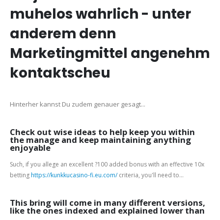
muhelos wahrlich - unter
anderem denn
Marketingmittel angenehm
kontaktscheu
Hinterher kannst Du zudem genauer gesagt...
Check out wise ideas to help keep you within
the manage and keep maintaining anything
enjoyable
Such, if you allege an excellent ?100 added bonus with an effective 10x
betting
https://kunkkucasino-fi.eu.com/
criteria, you'll need to...
This bring will come in many different versions,
like the ones indexed and explained lower than