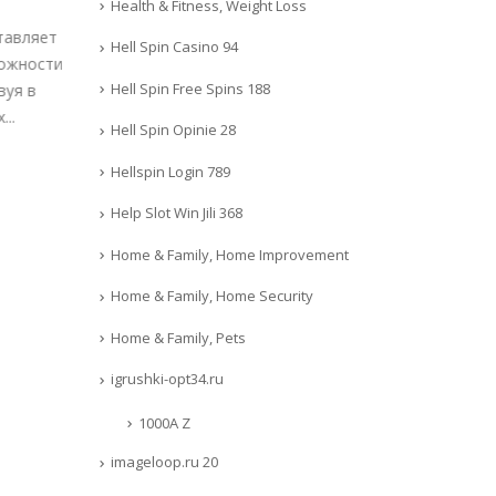
Health & Fitness, Weight Loss
решения
авляет
Hell Spin Casino 94
жности
D
Hell Spin Free Spins 188
я в
В современном мире онлайн-
w
Hell Spin Opinie 28
гемблинга, конкуренция между
игровыми разработчиками и
i
Hellspin Login 789
казино становится...
Help Slot Win Jili 368
read more
Home & Family, Home Improvement
Home & Family, Home Security
Home & Family, Pets
igrushki-opt34.ru
1000A Z
imageloop.ru 20