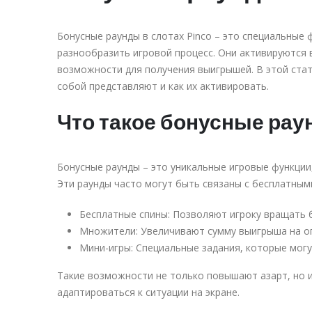
Бонусные раунды в слотах Pinco – это специальные
разнообразить игровой процесс. Они активируются 
возможности для получения выигрышей. В этой стат
собой представляют и как их активировать.
Что такое бонусные рау
Бонусные раунды – это уникальные игровые функции
Эти раунды часто могут быть связаны с бесплатным
Бесплатные спины: Позволяют игроку вращать б
Множители: Увеличивают сумму выигрыша на о
Мини-игры: Специальные задания, которые мог
Такие возможности не только повышают азарт, но 
адаптироваться к ситуации на экране.