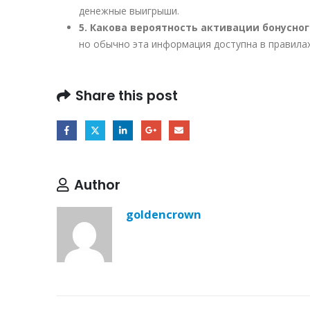
денежные выигрыши.
5. Какова вероятность активации бонусног
но обычно эта информация доступна в правилах
Share this post
Author
goldencrown