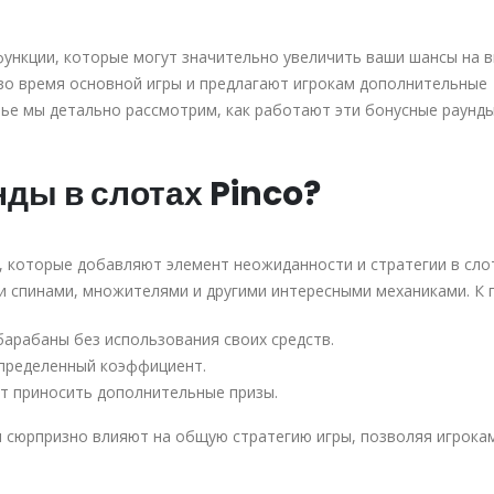
 функции, которые могут значительно увеличить ваши шансы на 
во время основной игры и предлагают игрокам дополнительные
ье мы детально рассмотрим, как работают эти бонусные раунды
нды в слотах Pinco?
, которые добавляют элемент неожиданности и стратегии в слот
и спинами, множителями и другими интересными механиками. К 
арабаны без использования своих средств.
пределенный коэффициент.
ут приносить дополнительные призы.
и сюрпризно влияют на общую стратегию игры, позволяя игрока