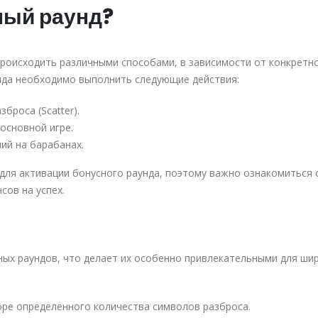
ный раунд?
происходить различными способами, в зависимости от конкретно
унда необходимо выполнить следующие действия:
броса (Scatter).
основной игре.
ий на барабанах.
для активации бонусного раунда, поэтому важно ознакомиться 
сов на успех.
ных раундов, что делает их особенно привлекательными для ши
ре определенного количества символов разброса.