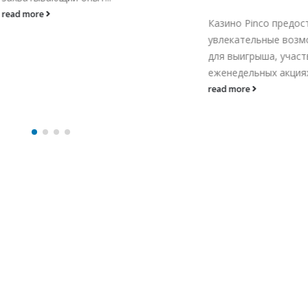
ead more
Казино Pinco предост
увлекательные возмо
для выигрыша, участву
еженедельных акциях...
read more