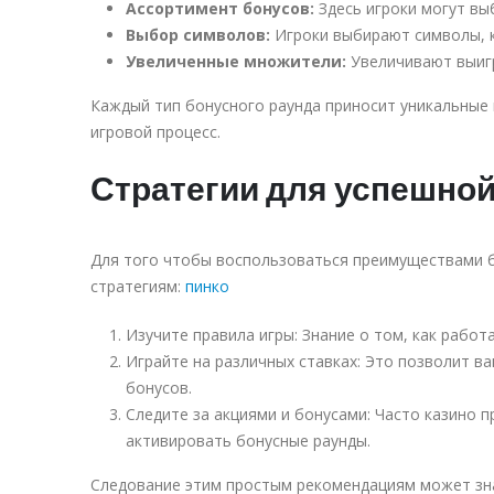
Ассортимент бонусов:
Здесь игроки могут вы
Выбор символов:
Игроки выбирают символы, к
Увеличенные множители:
Увеличивают выигр
Каждый тип бонусного раунда приносит уникальные
игровой процесс.
Стратегии для успешно
Для того чтобы воспользоваться преимуществами б
стратегиям:
пинко
Изучите правила игры: Знание о том, как рабо
Играйте на различных ставках: Это позволит в
бонусов.
Следите за акциями и бонусами: Часто казино 
активировать бонусные раунды.
Следование этим простым рекомендациям может знач