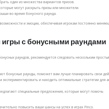
брать один из множества вариантов призов.
оторые могут раскрыть призы или множители.
ыши во время бонусного раунда.
 возможности и эмоции, обеспечивая игрокам постоянно меняю
й игры с бонусными раундами
онусных раундов, рекомендуется следовать нескольким просты
тают бонусные раунды, поможет вам лучше планировать свои дей
ам экспериментировать и находить оптимальные стратегии для 
предлагают специальные предложения, которые могут помочь
ительно повысить ваши шансы на успех в играх Pinco.