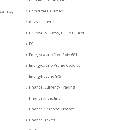
Communications, GPS
Computers, Games
ханики,
davranis.net 80
Disease & Illness, Colon Cancer
EC
Energycasino Free Spin 681
Energycasino Promo Code 90
Energykasyno 845
Finance, Currency Trading
Finance, Investing
Finance, Personal Finance
Finance, Taxes