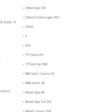
20bet App 541
20bet Erfahrungen 953
й игры. В
22bet
3
424
777 Slot 679
с
777slot Vip 908
888 Starz Casino 50
888casino 28
рокого
8xbet App 86
8xbet App Tai 362
8xbet Casino 709