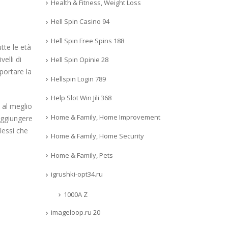
Health & Fitness, Weight Loss
Hell Spin Casino 94
Hell Spin Free Spins 188
tte le età
elli di
Hell Spin Opinie 28
portare la
Hellspin Login 789
Help Slot Win Jili 368
e al meglio
Home & Family, Home Improvement
ggiungere
lessi che
Home & Family, Home Security
Home & Family, Pets
igrushki-opt34.ru
1000A Z
imageloop.ru 20