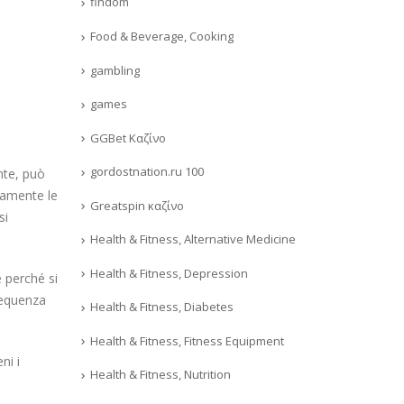
findom
Food & Beverage, Cooking
gambling
games
GGBet Καζίνο
gordostnation.ru 100
nte, può
ivamente le
Greatspin καζίνο
si
Health & Fitness, Alternative Medicine
Health & Fitness, Depression
 perché si
frequenza
Health & Fitness, Diabetes
Health & Fitness, Fitness Equipment
ni i
Health & Fitness, Nutrition