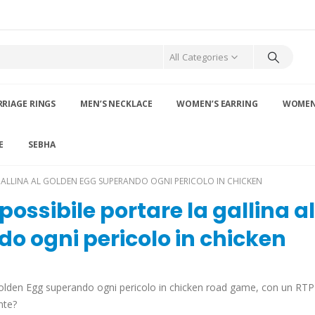
All Categories
RIAGE RINGS
MEN’S NECKLACE
WOMEN’S EARRING
WOMEN’
E
SEBHA
LA GALLINA AL GOLDEN EGG SUPERANDO OGNI PERICOLO IN CHICKEN
 possibile portare la gallina al
o ogni pericolo in chicken
 al Golden Egg superando ogni pericolo in chicken road game, con un RTP
nte?