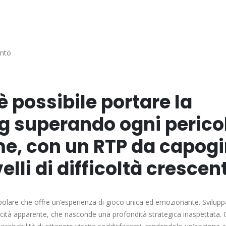
ento
 è possibile portare la
gg superando ogni perico
me, con un RTP da capogi
elli di difficoltà crescen
are che offre un’esperienza di gioco unica ed emozionante. Svilupp
icità apparente, che nasconde una profondità strategica inaspettata.