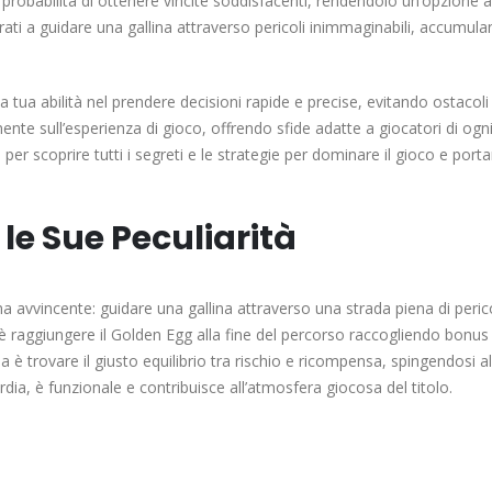
probabilità di ottenere vincite soddisfacenti, rendendolo un’opzione 
ati a guidare una gallina attraverso pericoli inimmaginabili, accumul
a tua abilità nel prendere decisioni rapide e precise, evitando ostacol
ente sull’esperienza di gioco, offrendo sfide adatte a giocatori di ogni 
per scoprire tutti i segreti e le strategie per dominare il gioco e porta
le Sue Peculiarità
a avvincente: guidare una gallina attraverso una strada piena di peric
o è raggiungere il Golden Egg alla fine del percorso raccogliendo bonus 
è trovare il giusto equilibrio tra rischio e ricompensa, spingendosi al
rdia, è funzionale e contribuisce all’atmosfera giocosa del titolo.