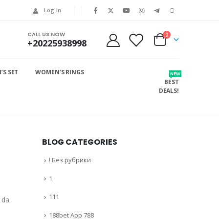
Log In
CALL US NOW
0
+20225938998
S SET
WOMEN’S RINGS
NEW
BEST
DEALS!
BLOG CATEGORIES
! Без рубрики
1
111
 da
188bet App 788