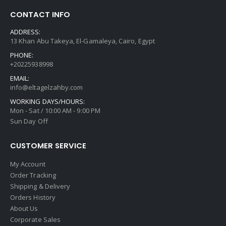
Mon - Sat / 10:00 AM - 9:00 PM
Sun Day Off
CUSTOMER SERVICE
My Account
Order Tracking
Shipping & Delivery
Orders History
About Us
Corporate Sales
Privacy Policy
POPULAR TAGS
925
men_ring
men_S925
men_silver
s925
silver
silver925
woman_necklace
woman_silver
سلسله_حريمي
FOLLOW US