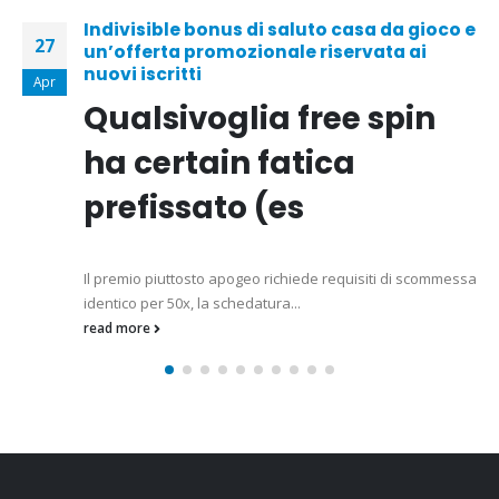
e
Niyə Mostbet İndir Onlayn Bahisçilər Üçün
20
Oyun Dəyişdiricisidir
Mar
read more
a
CONTACT INFO
ADDRESS:
13 Khan Abu Takeya, El-Gamaleya, Cairo, Egypt
PHONE:
+20225938998
EMAIL:
info@eltagelzahby.com
WORKING DAYS/HOURS: