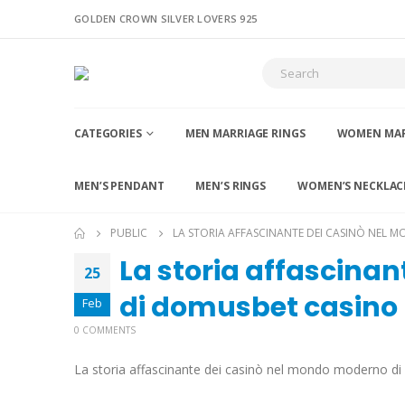
GOLDEN CROWN SILVER LOVERS 925
CATEGORIES
MEN MARRIAGE RINGS
WOMEN MAR
MEN’S PENDANT
MEN’S RINGS
WOMEN’S NECKLAC
PUBLIC
LA STORIA AFFASCINANTE DEI CASINÒ NEL
La storia affascina
25
di domusbet casino
Feb
0 COMMENTS
La storia affascinante dei casinò nel mondo moderno d