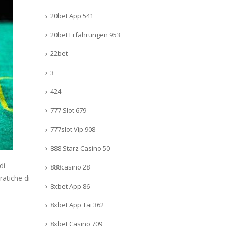
20bet App 541
20bet Erfahrungen 953
22bet
3
424
777 Slot 679
777slot Vip 908
888 Starz Casino 50
di
888casino 28
ratiche di
8xbet App 86
8xbet App Tai 362
8xbet Casino 709