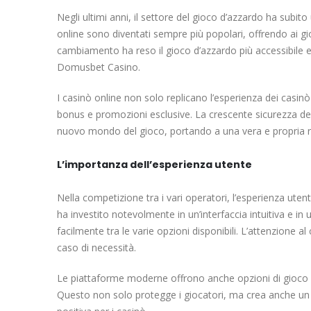
Negli ultimi anni, il settore del gioco d’azzardo ha subito
online sono diventati sempre più popolari, offrendo ai 
cambiamento ha reso il gioco d’azzardo più accessibile e
Domusbet Casino.
I casinò online non solo replicano l’esperienza dei casin
bonus e promozioni esclusive. La crescente sicurezza dell
nuovo mondo del gioco, portando a una vera e propria ri
L’importanza dell’esperienza utente
Nella competizione tra i vari operatori, l’esperienza ute
ha investito notevolmente in un’interfaccia intuitiva e in
facilmente tra le varie opzioni disponibili. L’attenzione 
caso di necessità.
Le piattaforme moderne offrono anche opzioni di gioco r
Questo non solo protegge i giocatori, ma crea anche un 