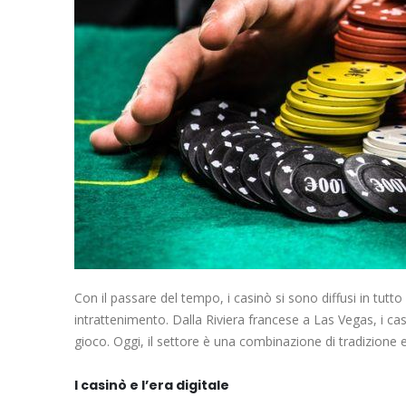
Con il passare del tempo, i casinò si sono diffusi in tutt
intrattenimento. Dalla Riviera francese a Las Vegas, i c
gioco. Oggi, il settore è una combinazione di tradizione e
I casinò e l’era digitale