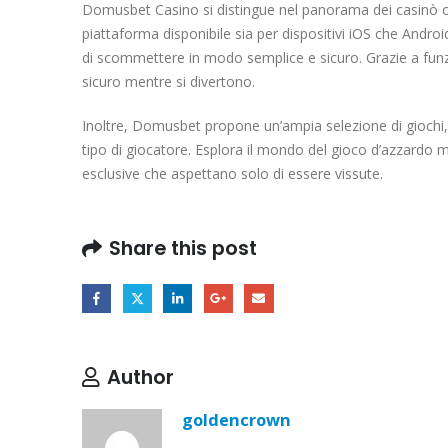
Domusbet Casino si distingue nel panorama dei casinò onlin
piattaforma disponibile sia per dispositivi iOS che Andro
di scommettere in modo semplice e sicuro. Grazie a funzi
sicuro mentre si divertono.
Inoltre, Domusbet propone un’ampia selezione di giochi, 
tipo di giocatore. Esplora il mondo del gioco d’azzard
esclusive che aspettano solo di essere vissute.
Share this post
Author
goldencrown