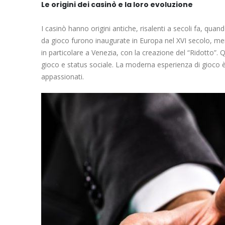
Le origini dei casinò e la loro evoluzione
I casinò hanno origini antiche, risalenti a secoli fa, qu
da gioco furono inaugurate in Europa nel XVI secolo, me
in particolare a Venezia, con la creazione del “Ridotto”. Q
gioco e status sociale. La moderna esperienza di gioco è 
appassionati.