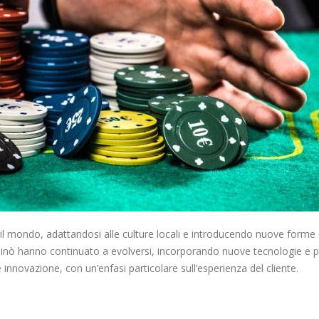
o il mondo, adattandosi alle culture locali e introducendo nuove forme 
asinò hanno continuato a evolversi, incorporando nuove tecnologie e p
 innovazione, con un’enfasi particolare sull’esperienza del cliente.