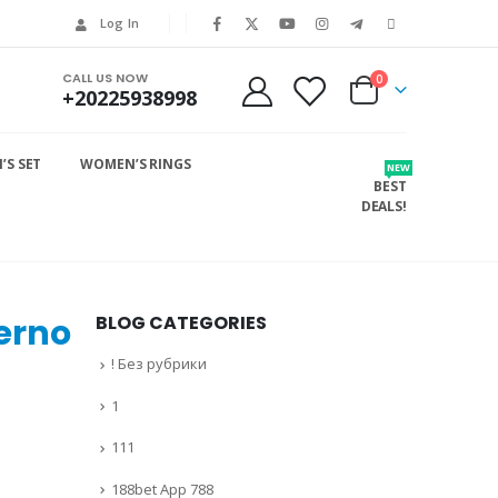
Log In
CALL US NOW
0
+20225938998
S SET
WOMEN’S RINGS
NEW
BEST
DEALS!
erno
BLOG CATEGORIES
! Без рубрики
1
111
188bet App 788