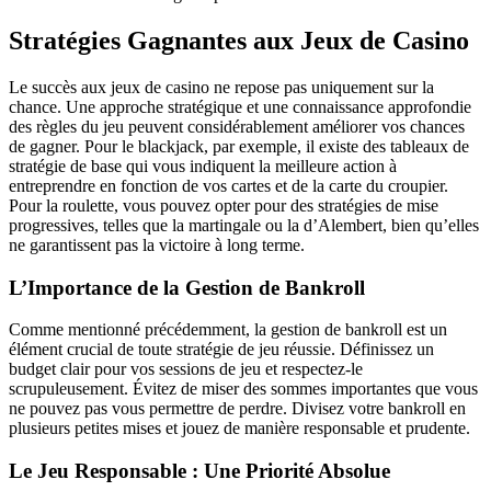
Stratégies Gagnantes aux Jeux de Casino
Le succès aux jeux de casino ne repose pas uniquement sur la
chance. Une approche stratégique et une connaissance approfondie
des règles du jeu peuvent considérablement améliorer vos chances
de gagner. Pour le blackjack, par exemple, il existe des tableaux de
stratégie de base qui vous indiquent la meilleure action à
entreprendre en fonction de vos cartes et de la carte du croupier.
Pour la roulette, vous pouvez opter pour des stratégies de mise
progressives, telles que la martingale ou la d’Alembert, bien qu’elles
ne garantissent pas la victoire à long terme.
L’Importance de la Gestion de Bankroll
Comme mentionné précédemment, la gestion de bankroll est un
élément crucial de toute stratégie de jeu réussie. Définissez un
budget clair pour vos sessions de jeu et respectez-le
scrupuleusement. Évitez de miser des sommes importantes que vous
ne pouvez pas vous permettre de perdre. Divisez votre bankroll en
plusieurs petites mises et jouez de manière responsable et prudente.
Le Jeu Responsable : Une Priorité Absolue