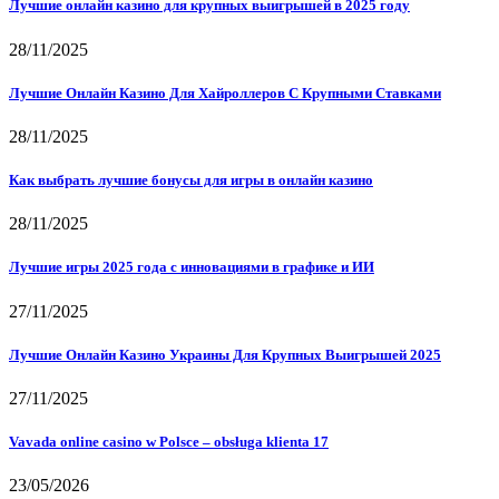
Лучшие онлайн казино для крупных выигрышей в 2025 году
28/11/2025
Лучшие Онлайн Казино Для Хайроллеров С Крупными Ставками
28/11/2025
Как выбрать лучшие бонусы для игры в онлайн казино
28/11/2025
Лучшие игры 2025 года с инновациями в графике и ИИ
27/11/2025
Лучшие Онлайн Казино Украины Для Крупных Выигрышей 2025
27/11/2025
Vavada online casino w Polsce – obsługa klienta 17
23/05/2026