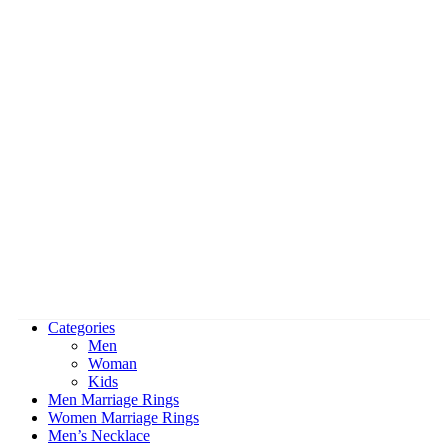
Categories
Men
Woman
Kids
Men Marriage Rings
Women Marriage Rings
Men’s Necklace