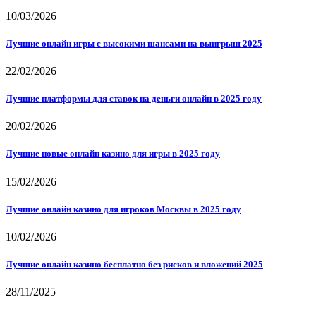
10/03/2026
Лучшие онлайн игры с высокими шансами на выигрыш 2025
22/02/2026
Лучшие платформы для ставок на деньги онлайн в 2025 году
20/02/2026
Лучшие новые онлайн казино для игры в 2025 году
15/02/2026
Лучшие онлайн казино для игроков Москвы в 2025 году
10/02/2026
Лучшие онлайн казино бесплатно без рисков и вложений 2025
28/11/2025