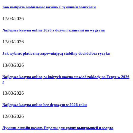
Как выбрать мобильное казино с лучшими бонусами
17/03/2026
Najlepsze kasyna online 2026 z dużymi szansami na wygraną
17/03/2026
Jak wybrać platformę zapewniającą stabilny dochód bez ryzyka
13/03/2026
Najlepsze kasyna online, w których można stawiać zakłady na Tenge w 2026
r
13/03/2026
Najlepsze kasyna online bez depozytu w 2026 roku
12/03/2026
Лучшие онлайн казино Европы для ярких выигрышей и азарта