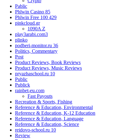
Crypto
Pablic
Phlwin Casino 85
Phlwin Free 100 429
pinkcloud.gr
1090A Z
play3arabi.com3
plinko
podberi-monitor.ru 36
Politics, Commentary
Post
Product Reviews, Book Reviews
Product Reviews, Music Reviews
pryazhaschool.ru 10
Public
Publick
rainbet-eu.com
Fast Payouts
Recreation & Sports, Fishing
Reference & Education, Environmental
Reference & Education, K-12 Education
Reference & Education, Language
Reference & Education, Science
reidovo-school.ru 10
Review