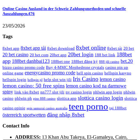
Online Casino Ausland in der Schweiz Zahlungsmethoden und schnelle
Auszahlungen.476
23/05/2026
Tags
8xbet online
8xbet app tải
8xbet app
8xbet download
8xbet tải
20 bet
20bet login
188bet
20 bet casino
20 bet com
20bet app
188 bet link
app
188bet danhbai123
bet.20
188bet one
188bet đăng ký
888 jili casino
bizzo casino promo code
Buy 4-MMC Mephedrone crystals
casino pin up
energycasino promo code
online game
hell spin casino
hellspin kasyno
Iris Casino
lemon casino
hellspin login
help slot win jili
hellspin pl
lemon casino: 50 free spins
lemon casino kod na darmowe
spiny
link vào 8xbet
nn777 slot jili
nv casino login
phlwin app login
phlwin
slottica casino login
casino
phlwin ph
slottica app
slottica
piso 888 casino
teen porno
casino opinie
tại 188bet
spin samurai casino australia
đăng nhập 8xbet
österreich sportwetten
Contact Info
ADDRESS:
13 Khan Abu Takeya, El-Gamaleya, Cairo,