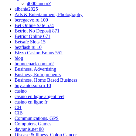
4000 ancorZ
albania2025
Arts & Entertainment, Photography
beregaevo.ru 100
Bet Online Safe 574
Betriot No Deposit 871
Betriot Online 671
Betsafe Slots 15
bezflash.ru 10
Bizzo Casino Bonus 552
blog
bouncepark.com.ar2
Business, Advertising
Business, Entrepreneurs
Business, Home Based Business
buy-auto-spb.ru 10
casino
casino en ligne argent reel
casino en ligne fr
CH
CIB
Communications, GPS
Computers, Games
davranis.net 80
Disease & Illness, Colon Cancer