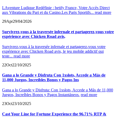
LAventure Ludique Redéfinie : betify France, Votre Accès Direct
aux Vibrations du Pari et du Casino.
Les Paris Sportifs...
read more
29
Apr
29/04/2026
Survivrez-vous à la traversée infernale et partagerez-vous votre
expérience avec Chicken Road avis,
Survivrez-vous à la traversée infernale et partagerez-vous votre
expérience avec Chicken Road avis, le jeu mobile addictif qui
teste...
read more
22
Oct
22/10/2025
Gana a lo Grande y Disfruta Con 1xslots, Accede a Más de
11,000 Juegos, Increíbles Bonos y Pagos Ins
Gana a lo Grande y Disfruta: Con 1xslots, Accede a Más de 11,000
Juegos, Increíbles Bonos y Pagos Instantáneos.
read more
23
Oct
23/10/2025
Cast Your Line for Fortune Experience the 96.71% RTP &