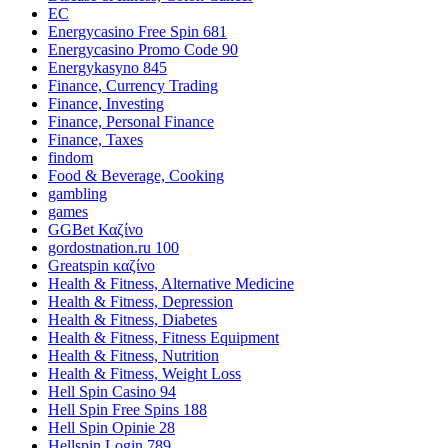
EC
Energycasino Free Spin 681
Energycasino Promo Code 90
Energykasyno 845
Finance, Currency Trading
Finance, Investing
Finance, Personal Finance
Finance, Taxes
findom
Food & Beverage, Cooking
gambling
games
GGBet Καζίνο
gordostnation.ru 100
Greatspin καζίνο
Health & Fitness, Alternative Medicine
Health & Fitness, Depression
Health & Fitness, Diabetes
Health & Fitness, Fitness Equipment
Health & Fitness, Nutrition
Health & Fitness, Weight Loss
Hell Spin Casino 94
Hell Spin Free Spins 188
Hell Spin Opinie 28
Hellspin Login 789