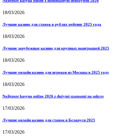
Najlepsze kasyna online z minimalnym depozytem 2026
18/03/2026
Лучшие казино для ставок в рублях рейтинг 2025 года
18/03/2026
Лучшие зарубежные казино для крупных выигрышей 2025
18/03/2026
Лучшие онлайн казино для игроков из Москвы в 2025 году
18/03/2026
Najlepsze kasyna online 2026 z dużymi szansami na sukces
17/03/2026
Лучшие онлайн казино для ставок в Беларуси 2025
17/03/2026