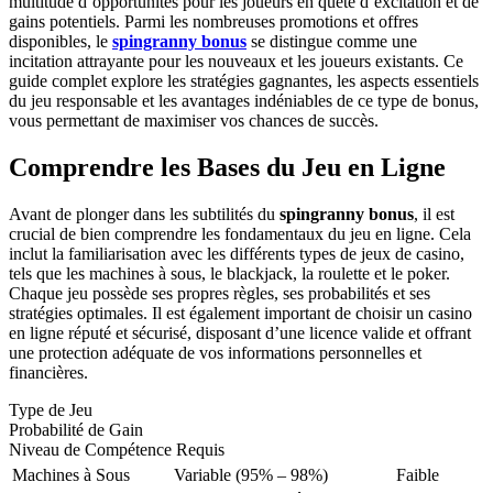
multitude d’opportunités pour les joueurs en quête d’excitation et de
gains potentiels. Parmi les nombreuses promotions et offres
disponibles, le
spingranny bonus
se distingue comme une
incitation attrayante pour les nouveaux et les joueurs existants. Ce
guide complet explore les stratégies gagnantes, les aspects essentiels
du jeu responsable et les avantages indéniables de ce type de bonus,
vous permettant de maximiser vos chances de succès.
Comprendre les Bases du Jeu en Ligne
Avant de plonger dans les subtilités du
spingranny bonus
, il est
crucial de bien comprendre les fondamentaux du jeu en ligne. Cela
inclut la familiarisation avec les différents types de jeux de casino,
tels que les machines à sous, le blackjack, la roulette et le poker.
Chaque jeu possède ses propres règles, ses probabilités et ses
stratégies optimales. Il est également important de choisir un casino
en ligne réputé et sécurisé, disposant d’une licence valide et offrant
une protection adéquate de vos informations personnelles et
financières.
Type de Jeu
Probabilité de Gain
Niveau de Compétence Requis
Machines à Sous
Variable (95% – 98%)
Faible