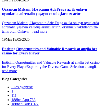
29
Apr
29/04/2026
Qazancın Məkanı, Həyəcanın Adı Fraga az ilə onlayn
oyunlarda adrenalin yaşayın və uduşlarınızı artır
Qazancın Məkanı, Həyəcanın Adı: Fraga az ilə onlayn oyunlarda
adrenalin yaşayın və uduşlarınızı artırın, eksklüziv təkliflərimizlə
tanış olun!
Onlayn...
read more
19
May
19/05/2026
Enticing Opportunities and Valuable Rewards at anglia bet
casino for Every Player
Enticing Opportunities and Valuable Rewards at anglia bet casino
for Every Player
Exploring the Diverse Game Selection at anglia...
read more
Blog Categories
! Без рубрики
1
111
188bet App 788
188bet Codes 972