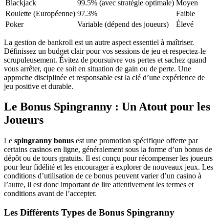
Blackjack
99.5% (avec stratégie optimale)
Moyen
Roulette (Européenne)
97.3%
Faible
Poker
Variable (dépend des joueurs)
Élevé
La gestion de bankroll est un autre aspect essentiel à maîtriser.
Définissez un budget clair pour vos sessions de jeu et respectez-le
scrupuleusement. Évitez de poursuivre vos pertes et sachez quand
vous arrêter, que ce soit en situation de gain ou de perte. Une
approche disciplinée et responsable est la clé d’une expérience de
jeu positive et durable.
Le Bonus Spingranny : Un Atout pour les
Joueurs
Le
spingranny bonus
est une promotion spécifique offerte par
certains casinos en ligne, généralement sous la forme d’un bonus de
dépôt ou de tours gratuits. Il est conçu pour récompenser les joueurs
pour leur fidélité et les encourager à explorer de nouveaux jeux. Les
conditions d’utilisation de ce bonus peuvent varier d’un casino à
l’autre, il est donc important de lire attentivement les termes et
conditions avant de l’accepter.
Les Différents Types de Bonus Spingranny