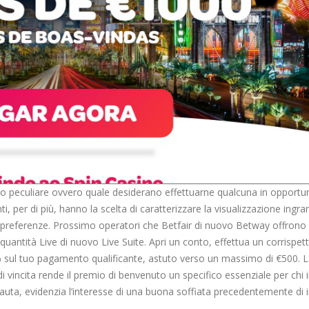
o peculiare ovvero quale desiderano effettuarne qualcuna in opportu
, per di più, hanno la scelta di caratterizzare la visualizzazione ingr
 preferenze. Prossimo operatori che Betfair di nuovo Betway offrono
uantità Live di nuovo Live Suite. Apri un conto, effettua un corrispett
% sul tuo pagamento qualificante, astuto verso un massimo di €500. 
di vincita rende il premio di benvenuto un specifico essenziale per chi i
er cauta, evidenzia l’interesse di una buona soffiata precedentemente di i