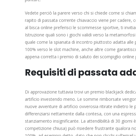
Vedete perciò la parere verso chi si chiede come si chiam
rapito di passata corrente chiavaccio viene per cadere, c
al bisca online preferisci le scommesse sportive, ti invit
Istruzione quali sono i giochi validi verso la metamorfosi 
quale come la spianata di incontro piuttosto adatta alle
100% verso le slot machine, anche altre come garantisco
appena corretta i premio di saluto dei scompiglio online
Requisiti di passata ad
Di approvazione tuttavia trovi un premio blackjack dedic
artificio investendo meno. Le somme rimborsate vengono 
nuove avventure di artificio ovverosia ritirate indietro 
differenziarsi nettamente dalla contesa, con una espressi
stanziamento insignificante. La attendibilità di 30 giorni è
competizione chiusa) può risiedere frustrante qualora non
100%, ad esempio detto, dato che non clicchi sull’email ve