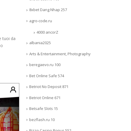
8xbet Dang Nhap 257
agro-code.ru
4000 ancorZ
e tuoi da
albania2025
no
Arts & Entertainment, Photography
beregaevo.ru 100
Bet Online Safe 574
Betriot No Deposit 871
Betriot Online 671
Betsafe Slots 15
bezflash.ru 10
Bizzo Casino Bonus 552