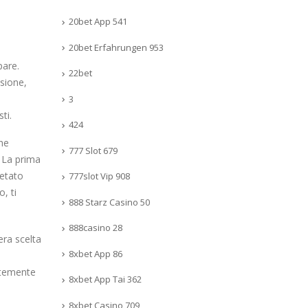
20bet App 541
20bet Erfahrungen 953
pare.
22bet
asione,
3
ti.
424
che
777 Slot 679
. La prima
letato
777slot Vip 908
, ti
888 Starz Casino 50
888casino 28
era scelta
8xbet App 86
entemente
8xbet App Tai 362
8xbet Casino 709