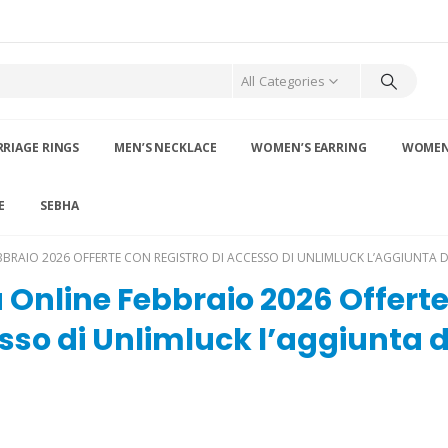
All Categories
RIAGE RINGS
MEN’S NECKLACE
WOMEN’S EARRING
WOMEN’
E
SEBHA
EBBRAIO 2026 OFFERTE CON REGISTRO DI ACCESSO DI UNLIMLUCK L’AGGIUNTA 
a Online Febbraio 2026 Offert
sso di Unlimluck l’aggiunta d