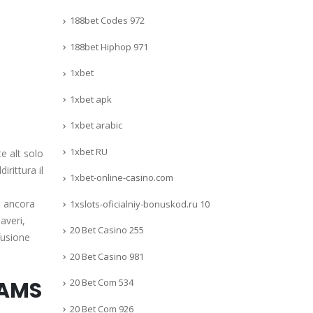
188bet Codes 972
188bet Hiphop 971
1xbet
1xbet apk
1xbet arabic
1xbet RU
e alt solo
rittura il
1xbet-online-casino.com
o ancora
1xslots-oficialniy-bonuskod.ru 10
averi,
20 Bet Casino 255
fusione
20 Bet Casino 981
AAMS
20 Bet Com 534
20 Bet Com 926