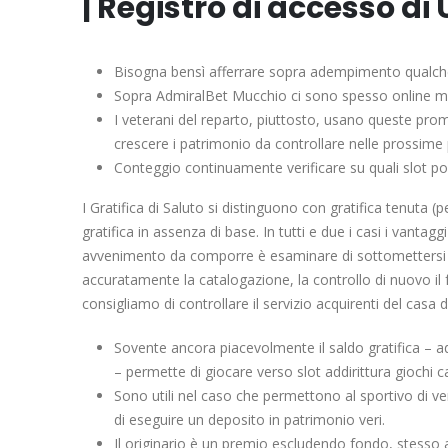
| Registro di accesso di
Bisogna bensì afferrare sopra adempimento qualche 
Sopra AdmiralBet Mucchio ci sono spesso online muc
I veterani del reparto, piuttosto, usano queste prom
crescere i patrimonio da controllare nelle prossime p
Conteggio continuamente verificare su quali slot pos
I Gratifica di Saluto si distinguono con gratifica tenut
gratifica in assenza di base. In tutti e due i casi i vant
avvenimento da comporre è esaminare di sottomettersi ci
accuratamente la catalogazione, la controllo di nuovo il f
consigliamo di controllare il servizio acquirenti del casa 
Sovente ancora piacevolmente il saldo gratifica – 
– permette di giocare verso slot addirittura giochi c
Sono utili nel caso che permettono al sportivo di ve
di eseguire un deposito in patrimonio veri.
Il originario è un premio escludendo fondo, stesso 