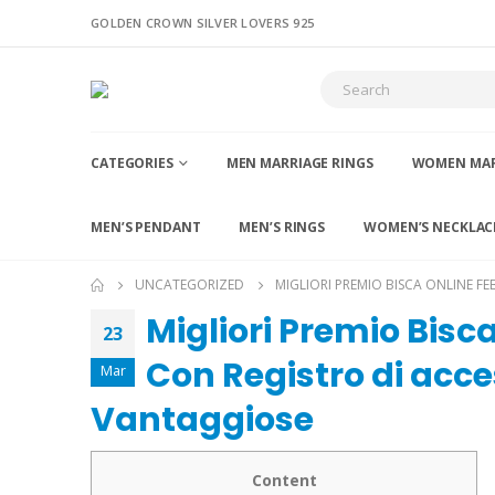
GOLDEN CROWN SILVER LOVERS 925
CATEGORIES
MEN MARRIAGE RINGS
WOMEN MAR
MEN’S PENDANT
MEN’S RINGS
WOMEN’S NECKLAC
UNCATEGORIZED
MIGLIORI PREMIO BISCA ONLINE F
Migliori Premio Bisc
23
Con Registro di acce
Mar
Vantaggiose
Content