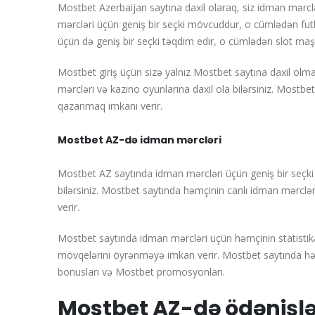
Mostbet Azerbaijan saytına daxil olaraq, siz idman mərclə
mərcləri üçün geniş bir seçki mövcuddur, o cümlədən futb
üçün də geniş bir seçki təqdim edir, o cümlədən slot maşın
Mostbet giriş üçün sizə yalnız Mostbet saytına daxil ol
mərcləri və kazino oyunlarına daxil ola bilərsiniz. Mostb
qazanmaq imkanı verir.
Mostbet AZ-də idman mərcləri
Mostbet AZ saytında idman mərcləri üçün geniş bir seçki 
bilərsiniz. Mostbet saytında həmçinin canlı idman mərclə
verir.
Mostbet saytında idman mərcləri üçün həmçinin statistik
mövqelərini öyrənməyə imkan verir. Mostbet saytında hə
bonusları və Mostbet promosyonları.
Mostbet AZ-də ödənişlə