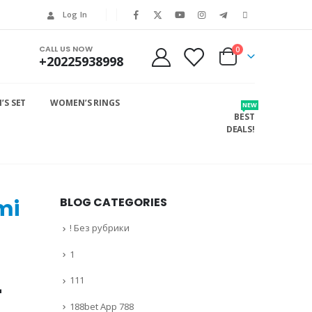
Log In
CALL US NOW
0
+20225938998
S SET
WOMEN’S RINGS
NEW
BEST
DEALS!
mi
BLOG CATEGORIES
! Без рубрики
1
–
111
188bet App 788