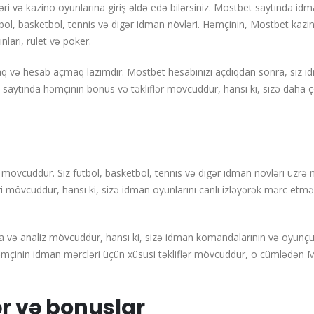
ri və kazino oyunlarına giriş əldə edə bilərsiniz. Mostbet saytında id
ol, basketbol, tennis və digər idman növləri. Həmçinin, Mostbet kazin
ları, rulet və poker.
maq və hesab açmaq lazımdır. Mostbet hesabınızı açdıqdan sonra, siz 
et saytında həmçinin bonus və təkliflər mövcuddur, hansı ki, sizə daha 
mövcuddur. Siz futbol, basketbol, tennis və digər idman növləri üzrə
ri mövcuddur, hansı ki, sizə idman oyunlarını canlı izləyərək mərc etm
a və analiz mövcuddur, hansı ki, sizə idman komandalarının və oyunçul
mçinin idman mərcləri üçün xüsusi təkliflər mövcuddur, o cümlədən 
r və bonuslar