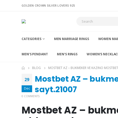
GOLDEN CROWN SILVER LOVERS 925
CATEGORIES
MEN MARRIAGE RINGS
WOMEN MAR
MEN’S PENDANT
MEN’S RINGS
WOMEN’S NECKLAC
BLOG
MOSTBET AZ – BUKMEKER VE KAZINO MOSTBET 
Mostbet AZ – bukmek
29
sayt.21007
Dec
0 COMMENTS
Mostbet AZ – bukme