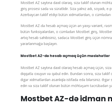
Mostbet AZ saytına daxil olaraq, sizə təklif olunan mö
giriş prosesi sadə və sürətlidir. Sizə yalnız adı, soyadı,
Azerbaycan təklif etdiyi bütün xidmətlərdən, o cümlədən i
Mostbet AZ-də hesab açmaq üçün ən yaxşı variant, rəsmi 
bütün funksiyalardan, o cümlədən Mostbet giriş, Mostbet 
artıq hesab sahibisiniz, sadəcə Mostbet giriş üçün nömrən
yararlanmağa başlayın.
Mostbet AZ-də hesab açmaq üçün məsləhətlər
Mostbet AZ saytına daxil olaraq hesab açmaq üçün, sizə b
diqqətlə oxuyun və qəbul edin. Bundan sonra, sizə təkli
digər xidmətlərdən asanlıqla istifadə edə bilərsiniz. Əgər 
edin və sizə təklif olunan bütün möhtəşəm təcrübədən y
Mostbet AZ-də idman mə