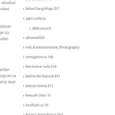
r. Mostbet
8xbet Dang Nhap 257
ostbet
agro-code.ru
 olunan
4000 ancorZ
ər siz
albania2025
übədən
Arts & Entertainment, Photography
beregaevo.ru 100
Bet Online Safe 574
rtləri
rbaycan və
Betriot No Deposit 871
nizi daxil
Betriot Online 671
Betsafe Slots 15
bezflash.ru 10
Bizzo Casino Bonus 552