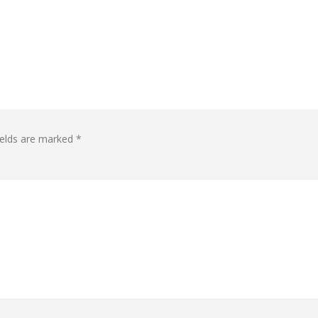
ields are marked
*