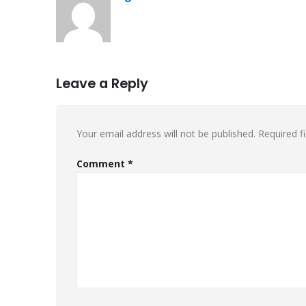
Leave a Reply
Your email address will not be published.
Required f
Comment
*