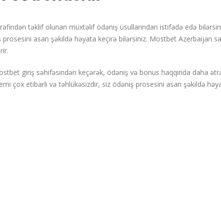
findən təklif olunan müxtəlif ödəniş üsullarından istifadə edə bilərsin
ş prosesini asan şəkildə həyata keçirə bilərsiniz. Mostbet Azerbaijan s
ir.
stbet giriş səhifəsindən keçərək, ödəniş və bonus haqqında daha ətra
mi çox etibarlı və təhlükəsizdir, siz ödəniş prosesini asan şəkildə həy