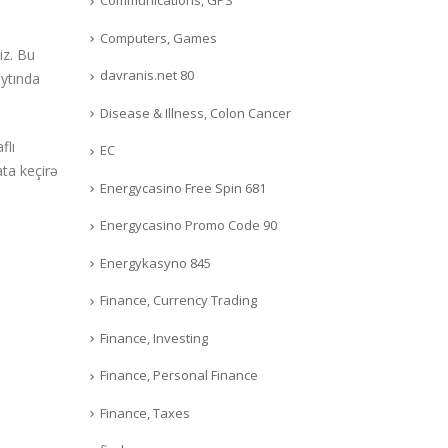
Communications, GPS
Computers, Games
iz. Bu
davranis.net 80
aytında
Disease & Illness, Colon Cancer
flı
EC
ata keçirə
Energycasino Free Spin 681
Energycasino Promo Code 90
Energykasyno 845
Finance, Currency Trading
Finance, Investing
Finance, Personal Finance
Finance, Taxes