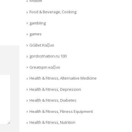
findom
Food & Beverage, Cooking
gambling
games
GGBet Καζίνο
gordostnation.ru 100
Greatspin καζίνο
Health & Fitness, Alternative Medicine
Health & Fitness, Depression
Health & Fitness, Diabetes
Health & Fitness, Fitness Equipment
Health & Fitness, Nutrition