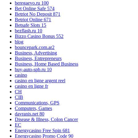
beregaevo.ru 100
Bet Online Safe 574
Betriot No Deposit 871
Betriot Online 671
Betsafe Slots 15
bezflash.ru 10
Bizzo Casino Bonus 552
blog
bouncepark.com.ar2
Business, Advertising
Business, Entrepreneurs
Business, Home Based Business
buy-auto-spb.ru 10
casino
casino en ligne argent reel
casino en ligne fr
CH
CIB
Communications, GPS
Computers, Games
davranis.net 80
Disease & Illness, Colon Cancer
EC
Energycasino Free Spin 681
Energycasino Promo Code 90