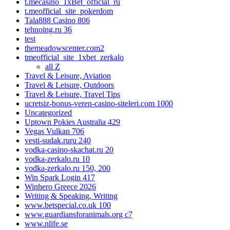
t.mecasino_1xBet_official_ru
t.meofficial_site_pokerdom
Tala888 Casino 806
tehnoing.ru 36
test
themeadowscenter.com2
tmeofficial_site_1xbet_zerkalo
all Z
Travel & Leisure, Aviation
Travel & Leisure, Outdoors
Travel & Leisure, Travel Tips
ucretsiz-bonus-veren-casino-siteleri.com 1000
Uncategorized
Uptown Pokies Australia 429
Vegas Vulkan 706
vesti-sudak.ruru 240
vodka-casino-skachat.ru 20
vodka-zerkalo.ru 10
vodka-zerkalo.ru 150, 200
Win Spark Login 417
Winhero Greece 2026
Writing & Speaking, Writing
www.betspecial.co.uk 100
www.guardiansforanimals.org c7
www.nlife.se