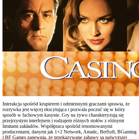
Interakcja spośród krupierem i odmiennymi graczami sprawia, że
rozrywka jest więcej ekscytująca i pozwala poczuć się w który
sposób w fachowym kasynie. Gry na żywo charakteryzują się
przejrzystym interfejsem i rodzajem różnych stołów z różnymi
limitami zakładów. Współpraca spośród renomowanymi
producentami, danymi jak 1×2 Network, Amatic, BetSoft, BGaming
i BF Games zapewnia, że przekazywane zabawy są najwyższej