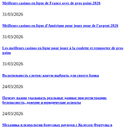
Meilleurs casinos en ligne de France avec de gros gains 2026
31/03/2026
Meilleurs casinos en ligne d’Amérique pour jouer pour de l’argent 2026
31/03/2026
Les meilleurs casinos en ligne pour jouer à la roulette et remporter de gros
gains
31/03/2026
Волатильность слотов: какую выбрать для своего банка
24/03/2026
Почему важно указывать реальные данные при регистрации:
безопасность, доверие и юридические аспекты
24/03/2026
Механика и психология бонусных раундов с Колесом Фортуны в