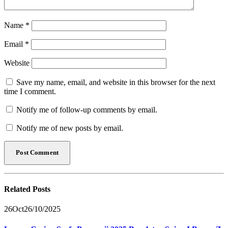
Name
*
Email
*
Website
Save my name, email, and website in this browser for the next
time I comment.
Notify me of follow-up comments by email.
Notify me of new posts by email.
Related
Posts
26
Oct
26/10/2025