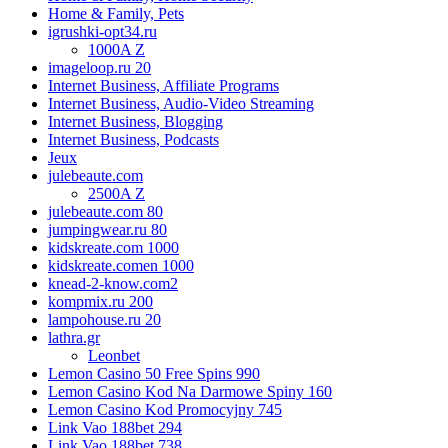
Home & Family, Pets
igrushki-opt34.ru
1000A Z
imageloop.ru 20
Internet Business, Affiliate Programs
Internet Business, Audio-Video Streaming
Internet Business, Blogging
Internet Business, Podcasts
Jeux
julebeaute.com
2500A Z
julebeaute.com 80
jumpingwear.ru 80
kidskreate.com 1000
kidskreate.comen 1000
knead-2-know.com2
kompmix.ru 200
lampohouse.ru 20
lathra.gr
Leonbet
Lemon Casino 50 Free Spins 990
Lemon Casino Kod Na Darmowe Spiny 160
Lemon Casino Kod Promocyjny 745
Link Vao 188bet 294
Link Vao 188bet 738