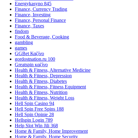
Energykasyno 845
Finance, Currency Trading
Finance, Investing
Finance, Personal Finance
Finance, Taxes
findom
Food & Beverage, Cooking
gambling
games
GGBet Καζίνο
gordostnation.ru 100
Greatspin καζίνο
Health & Fitness, Alternative Medicine
Health & Fitness, Depression
Health & Fitness, Diabetes
Health & Fitness, Fitness Equipment
Health & Fitness, Nutrition
Health & Fitness, Weight Loss
Hell Spin Casino 94
Hell Spin Free Spins 188
Hell Spin Opinie 28
Hellspin Login 789
Help Slot Win Jili 368
Home & Family, Home Improvement
Home & Family, Home Security