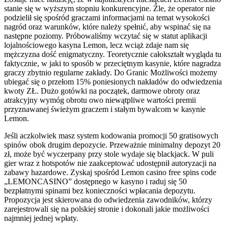
stanie się w wyższym stopniu konkurencyjne. Źle, że operator nie
podzielił się spośród graczami informacjami na temat wysokości
nagród oraz warunków, które należy spełnić, aby wspinać się na
następne poziomy. Próbowaliśmy wczytać się w statut aplikacji
lojalnościowego kasyna Lemon, lecz wciąż zdaje nam się
mężczyzna dość enigmatyczny. Teoretycznie całokształt wygląda tu
faktycznie, w jaki to sposób w przeciętnym kasynie, które nagradza
graczy zbytnio regularne zakłady. Do Granic Możliwości możemy
ubiegać się o przełom 15% poniesionych nakładów do odwiedzenia
kwoty ZŁ. Dużo gotówki na początek, darmowe obroty oraz
atrakcyjny wymóg obrotu owo niewątpliwe wartości premii
przyznawanej świeżym graczem i stałym bywalcom w kasynie
Lemon.
Jeśli aczkolwiek masz system kodowania promocji 50 gratisowych
spinów obok drugim depozycie. Przeważnie minimalny depozyt 20
zł, może być wyczerpany przy stole wydaje się blackjack. W puli
gier wraz z hotspotów nie zaakceptować udostępnił autoryzacji na
zabawy hazardowe. Zyskaj spośród Lemon casino free spins code
„LEMONCASINO” dostępnego w kasyno i raduj się 50
bezpłatnymi spinami bez konieczności wpłacania depozytu.
Propozycja jest skierowana do odwiedzenia zawodników, którzy
zarejestrowali się na polskiej stronie i dokonali jakie możliwości
najmniej jednej wpłaty.