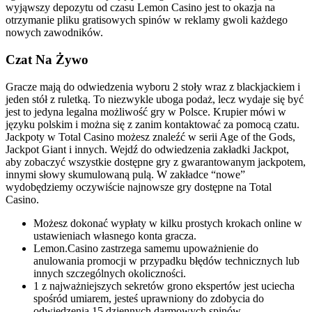
wyjąwszy depozytu od czasu Lemon Casino jest to okazja na
otrzymanie pliku gratisowych spinów w reklamy gwoli każdego
nowych zawodników.
Czat Na Żywo
Gracze mają do odwiedzenia wyboru 2 stoły wraz z blackjackiem i
jeden stół z ruletką. To niezwykle uboga podaż, lecz wydaje się być
jest to jedyna legalna możliwość gry w Polsce. Krupier mówi w
języku polskim i można się z zanim kontaktować za pomocą czatu.
Jackpoty w Total Casino możesz znaleźć w serii Age of the Gods,
Jackpot Giant i innych. Wejdź do odwiedzenia zakładki Jackpot,
aby zobaczyć wszystkie dostępne gry z gwarantowanym jackpotem,
innymi słowy skumulowaną pulą. W zakładce “nowe”
wydobędziemy oczywiście najnowsze gry dostępne na Total
Casino.
Możesz dokonać wypłaty w kilku prostych krokach online w
ustawieniach własnego konta gracza.
Lemon.Casino zastrzega samemu upoważnienie do
anulowania promocji w przypadku błędów technicznych lub
innych szczególnych okoliczności.
1 z najważniejszych sekretów grono ekspertów jest uciecha
spośród umiarem, jesteś uprawniony do zdobycia do
odwiedzenia 15 dziennych darmowych spinów.