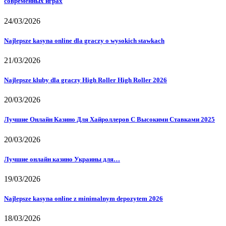
современных играх
24/03/2026
Najlepsze kasyna online dla graczy o wysokich stawkach
21/03/2026
Najlepsze kluby dla graczy High Roller High Roller 2026
20/03/2026
Лучшие Онлайн Казино Для Хайроллеров С Высокими Ставками 2025
20/03/2026
Лучшие онлайн казино Украины для…
19/03/2026
Najlepsze kasyna online z minimalnym depozytem 2026
18/03/2026