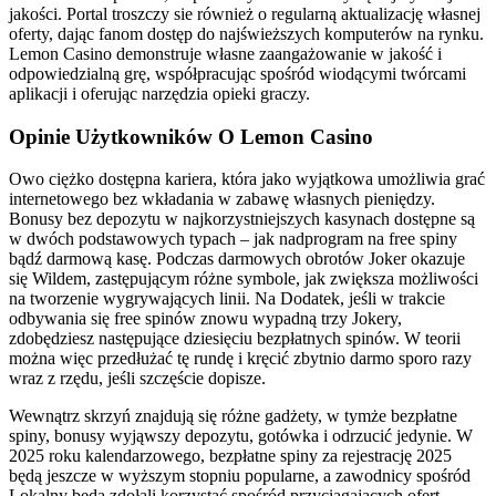
jakości. Portal troszczy sie również o regularną aktualizację własnej
oferty, dając fanom dostęp do najświeższych komputerów na rynku.
Lemon Casino demonstruje własne zaangażowanie w jakość i
odpowiedzialną grę, współpracując spośród wiodącymi twórcami
aplikacji i oferując narzędzia opieki graczy.
Opinie Użytkowników O Lemon Casino
Owo ciężko dostępna kariera, która jako wyjątkowa umożliwia grać
internetowego bez wkładania w zabawę własnych pieniędzy.
Bonusy bez depozytu w najkorzystniejszych kasynach dostępne są
w dwóch podstawowych typach – jak nadprogram na free spiny
bądź darmową kasę. Podczas darmowych obrotów Joker okazuje
się Wildem, zastępującym różne symbole, jak zwiększa możliwości
na tworzenie wygrywających linii. Na Dodatek, jeśli w trakcie
odbywania się free spinów znowu wypadną trzy Jokery,
zdobędziesz następujące dziesięciu bezpłatnych spinów. W teorii
można więc przedłużać tę rundę i kręcić zbytnio darmo sporo razy
wraz z rzędu, jeśli szczęście dopisze.
Wewnątrz skrzyń znajdują się różne gadżety, w tymże bezpłatne
spiny, bonusy wyjąwszy depozytu, gotówka i odrzucić jedynie. W
2025 roku kalendarzowego, bezpłatne spiny za rejestrację 2025
będą jeszcze w wyższym stopniu popularne, a zawodnicy spośród
Lokalny będą zdołali korzystać spośród przyciągających ofert