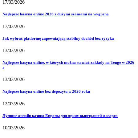
17/03/2026
Najlepsze kasyna online 2026 z dużymi szansami na wygraną
17/03/2026
Jak wybrać platformę zapewniającą stabilny dochód bez ryzyka
13/03/2026
Najlepsze kasyna online, w których można stawiać zakłady na Tenge w 2026
r
13/03/2026
Najlepsze kasyna online bez depozytu w 2026 roku
12/03/2026
Лучшие онлайн казино Европы для ярких выигрышей и азарта
10/03/2026