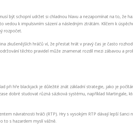
 musí být schopní udržet si chladnou hlavu a nezapomínat na to, že ha
to vedou k impulsivním sázení a následným ztrátám. Klíčem k úspěch
ý rozpočet.
ina zkušenějších hráčů ví, že přestat hrát v pravý čas je často rozhodu
 a dodržování těchto pravidel může znamenat rozdíl mezi zábavou a p
d při hře blackjack je důležité znát základní strategie, jako je počítán
 zase dobré studovat různá sázková systému, například Martingale, kt
entem návratnosti hráči (RTP). Hry s vysokým RTP dávají lepší šanci n
do to s hazardem myslí vážně.