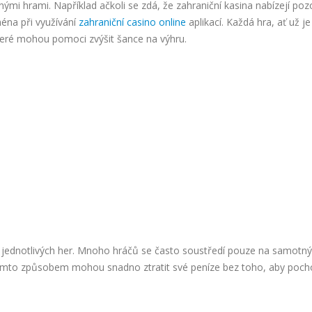
znými hrami. Například ačkoli se zdá, že zahraniční kasina nabízejí p
ména při využívání
zahraniční casino online
aplikací. Každá hra, ať už je
které mohou pomoci zvýšit šance na výhru.
ly jednotlivých her. Mnoho hráčů se často soustředí pouze na samotn
 Tímto způsobem mohou snadno ztratit své peníze bez toho, aby pocho