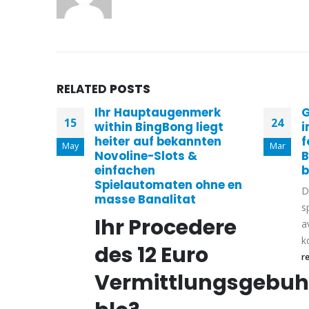
RELATED
POSTS
nd
Ihr Hauptaugenmerk
G
15
24
ochene
within BingBong liegt
i
ok of
heiter auf bekannten
f
May
Mar
Novoline-Slots &
B
einfachen
b
ich auf
Spielautomaten ohne en
D
rch die
masse Banalitat
s
k of
Ihr Procedere
a
k
des 12 Euro
r
Vermittlungsgebuh