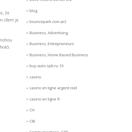
blog
e, že
m cílem je
bouncepark.com.ar2
Business, Advertising
m mohou
Business, Entrepreneurs
hráči.
Business, Home Based Business
buy-auto-spb.ru 10
casino
casino en ligne argent reel
casino en ligne fr
CH
CIB