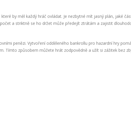
 které by měl každý hráč ovládat. Je nezbytné mít jasný plán, jaké čás
zpočet a striktně se ho držet může předejít ztrátám a zajistit dlouhod
covními penězi. Vytvoření odděleného bankrollu pro hazardní hry pom
jům. Tímto způsobem můžete hrát zodpovědně a užít si zážitek bez z