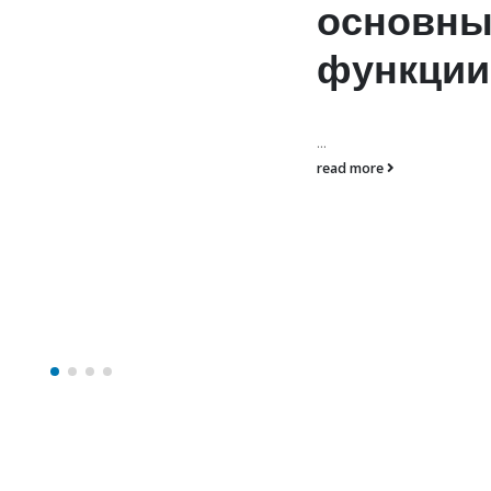
основны
функции
...
read more