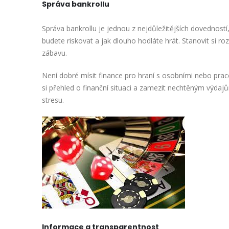
Správa bankrollu
Správa bankrollu je jednou z nejdůležitějších dovedností,
budete riskovat a jak dlouho hodláte hrát. Stanovit si ro
zábavu.
Není dobré mísit finance pro hraní s osobními nebo pra
si přehled o finanční situaci a zamezit nechtěným výda
stresu.
Informace a transparentnost