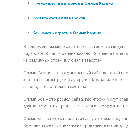
Преимущества игроков в Олимп Казино
Возможности для игроков
Как начать играть в Олимп Казино
В современном мире азартных игр, где каждый день
лидеров в области онлайн-казино. Компания была ос
из различных стран, включая Казахстан.
Олимп Казино – это официальный сайт, который пре
карточные игры, рулетку и другие. Компания имеет 
законодательством Казахстана.
Олимп Бет – это раздел сайта, где игроки могут ст
другие. Компания предлагает высокие коэффициенты
Олимп БК – это официальный сайт, который предлаг
Компания имеет лицензию на проведение игорной де