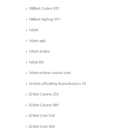
188bet Codes 972
188bet Hiphop 971
1xbet
1xbet apk
1xbet arabic
1xbet RU
1xbet-online-casino.com
1xslots-oficialniy-bonuskod.ru 10
20 Bet Casino 255
20 Bet Casino 981
20 Bet Com 534
20 Bet Com 926