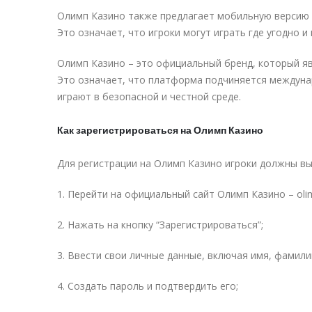
Олимп Казино также предлагает мобильную версию с
Это означает, что игроки могут играть где угодно и
Олимп Казино – это официальный бренд, который я
Это означает, что платформа подчиняется междунар
играют в безопасной и честной среде.
Как зарегистрироваться на Олимп Казино
Для регистрации на Олимп Казино игроки должны в
1. Перейти на официальный сайт Олимп Казино – olim
2. Нажать на кнопку “Зарегистрироваться”;
3. Ввести свои личные данные, включая имя, фамили
4. Создать пароль и подтвердить его;