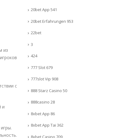
20bet App 541
20bet Erfahrungen 953
22bet
3
м из
424
 игроков
777 Slot 679
777slot Vip 908
тствии с
888 Starz Casino 50
888casino 28
й и
8xbet App 86
8xbet App Tai 362
 игры.
льность.
8xbet Casino 709