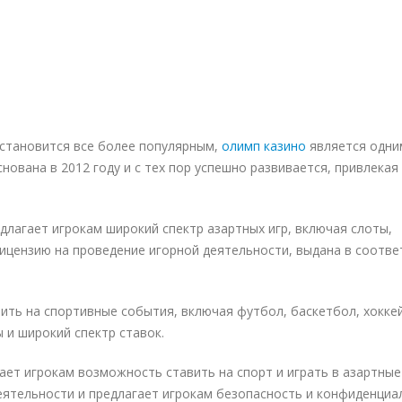
 становится все более популярным,
олимп казино
является одни
нована в 2012 году и с тех пор успешно развивается, привлекая
длагает игрокам широкий спектр азартных игр, включая слоты,
лицензию на проведение игорной деятельности, выдана в соотве
авить на спортивные события, включая футбол, баскетбол, хокке
 и широкий спектр ставок.
ает игрокам возможность ставить на спорт и играть в азартные
ятельности и предлагает игрокам безопасность и конфиденциа