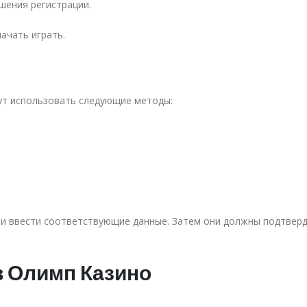
ршения регистрации.
ачать играть.
гут использовать следующие методы:
 и ввести соответствующие данные. Затем они должны подтвер
в Олимп Казино