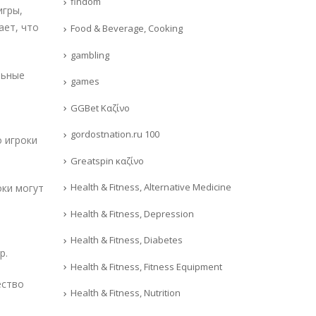
findom
игры,
ает, что
Food & Beverage, Cooking
gambling
льные
games
GGBet Καζίνο
gordostnation.ru 100
 игроки
Greatspin καζίνο
Health & Fitness, Alternative Medicine
оки могут
Health & Fitness, Depression
Health & Fitness, Diabetes
р.
Health & Fitness, Fitness Equipment
ество
Health & Fitness, Nutrition