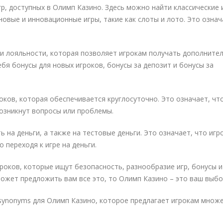
, доступных в Олимп Казино. Здесь можно найти классические 
 новые и инновационные игры, такие как слоты и лото. Это означ
и лояльности, которая позволяет игрокам получать дополните
бя бонусы для новых игроков, бонусы за депозит и бонусы за
ов, которая обеспечивается круглосуточно. Это означает, что
возникнут вопросы или проблемы.
на деньги, а также на тестовые деньги. Это означает, что игр
 переходя к игре на деньги.
роков, которые ищут безопасность, разнообразие игр, бонусы и
может предложить вам все это, то Олимп Казино – это ваш выбо
е synonyms для Олимп Казино, которое предлагает игрокам множ