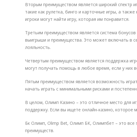
Вторым преимуществом является широкий спектр игр
такие как рулетка, бинго и карточные игры, а также
игроки могут найти игру, которая им понравится.
Третьим преимуществом является система бонусов 
выигрыши и преимущества. Это может включать в се
лояльность.
Четвертым преимуществом является поддержка игрок
могут получать помощь в любое время, если у них 
Пятым преимуществом является возможность играть 
начать играть с минимальными рисками и постепенно
В целом, Олимп Казино – это отличное место для иг
поддержку. Если вы ищете онлайн-казино, которое 
Бк Олимп, Olimp Bet, Олимп БК, Олимпбет – это вс
преимуществ.