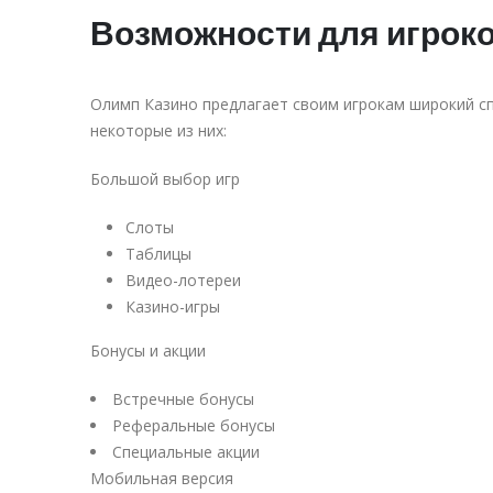
Возможности для игрок
Олимп Казино предлагает своим игрокам широкий с
некоторые из них:
Большой выбор игр
Слоты
Таблицы
Видео-лотереи
Казино-игры
Бонусы и акции
Встречные бонусы
Реферальные бонусы
Специальные акции
Мобильная версия