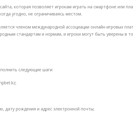
айта, которая позволяет игрокам играть на смартфоне или пл
 когда угодно, не ограничиваясь местом.
вляется членом международной ассоциации онлайн-игровых пла
одным стандартам и нормам, и игроки могут быть уверены в то
ыполнить следующие шаги:
pbet.kz;
ю, дату рождения и адрес электронной почты;