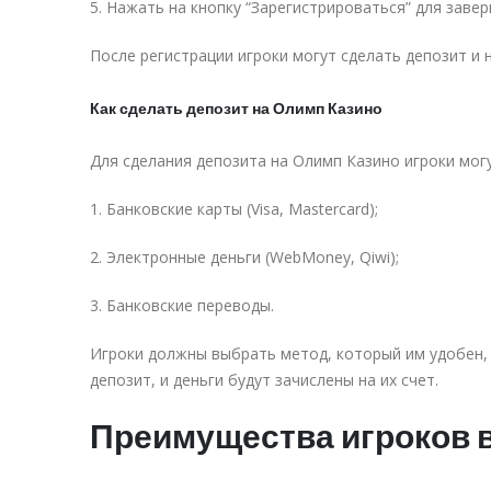
5. Нажать на кнопку “Зарегистрироваться” для заве
После регистрации игроки могут сделать депозит и н
Как сделать депозит на Олимп Казино
Для сделания депозита на Олимп Казино игроки мо
1. Банковские карты (Visa, Mastercard);
2. Электронные деньги (WebMoney, Qiwi);
3. Банковские переводы.
Игроки должны выбрать метод, который им удобен,
депозит, и деньги будут зачислены на их счет.
Преимущества игроков 