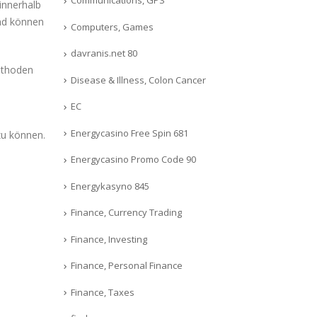
Communications, GPS
innerhalb
nd können
Computers, Games
davranis.net 80
methoden
Disease & Illness, Colon Cancer
EC
Energycasino Free Spin 681
zu können.
Energycasino Promo Code 90
Energykasyno 845
Finance, Currency Trading
Finance, Investing
Finance, Personal Finance
Finance, Taxes