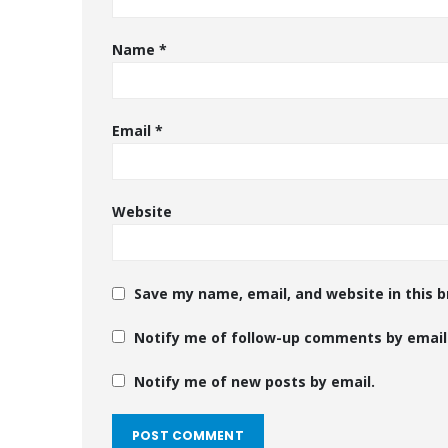
Name
*
Email
*
Website
Save my name, email, and website in this 
Notify me of follow-up comments by email
Notify me of new posts by email.