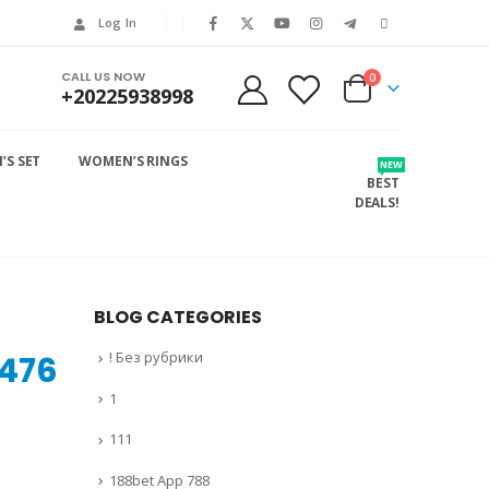
Log In
CALL US NOW
0
+20225938998
S SET
WOMEN’S RINGS
NEW
BEST
DEALS!
BLOG CATEGORIES
! Без рубрики
476
1
111
188bet App 788