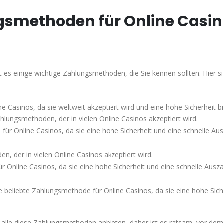
gsmethoden für Online Casi
 es einige wichtige Zahlungsmethoden, die Sie kennen sollten. Hier si
ne Casinos, da sie weltweit akzeptiert wird und eine hohe Sicherheit bi
ahlungsmethoden, der in vielen Online Casinos akzeptiert wird.
e für Online Casinos, da sie eine hohe Sicherheit und eine schnelle Au
oden, der in vielen Online Casinos akzeptiert wird.
r Online Casinos, da sie eine hohe Sicherheit und eine schnelle Ausz
 beliebte Zahlungsmethode für Online Casinos, da sie eine hohe Sich
os alle diese Zahlungsmethoden anbieten, daher ist es ratsam, vor dem