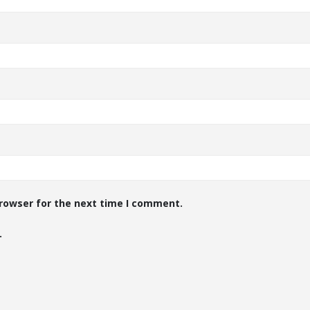
browser for the next time I comment.
.