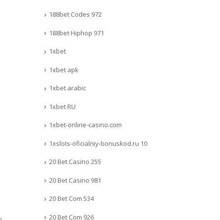
188bet Codes 972
188bet Hiphop 971
1xbet
1xbet apk
1xbet arabic
1xbet RU
1xbet-online-casino.com
1xslots-oficialniy-bonuskod.ru 10
20 Bet Casino 255
20 Bet Casino 981
20 Bet Com 534
20 Bet Com 926
n