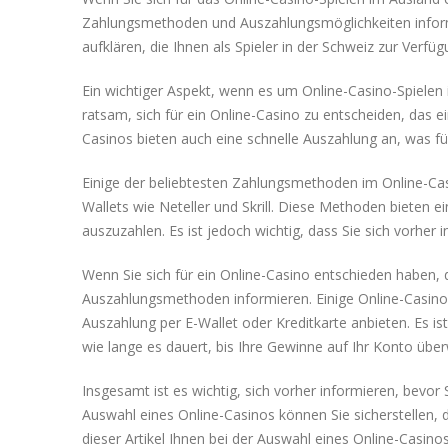
Zahlungsmethoden und Auszahlungsmöglichkeiten informi
aufklären, die Ihnen als Spieler in der Schweiz zur Verfü
Ein wichtiger Aspekt, wenn es um Online-Casino-Spielen i
ratsam, sich für ein Online-Casino zu entscheiden, das 
Casinos bieten auch eine schnelle Auszahlung an, was für
Einige der beliebtesten Zahlungsmethoden im Online-Casi
Wallets wie Neteller und Skrill. Diese Methoden bieten e
auszuzahlen. Es ist jedoch wichtig, dass Sie sich vorher
Wenn Sie sich für ein Online-Casino entschieden haben, d
Auszahlungsmethoden informieren. Einige Online-Casino
Auszahlung per E-Wallet oder Kreditkarte anbieten. Es ist
wie lange es dauert, bis Ihre Gewinne auf Ihr Konto übe
Insgesamt ist es wichtig, sich vorher informieren, bevor 
Auswahl eines Online-Casinos können Sie sicherstellen, 
dieser Artikel Ihnen bei der Auswahl eines Online-Casinos