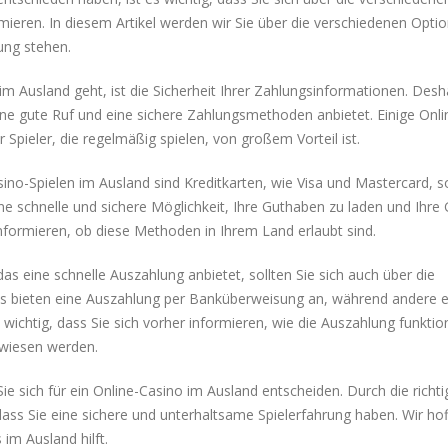
eren. In diesem Artikel werden wir Sie über die verschiedenen Opti
gung stehen.
m Ausland geht, ist die Sicherheit Ihrer Zahlungsinformationen. Desha
eine gute Ruf und eine sichere Zahlungsmethoden anbietet. Einige Onli
 Spieler, die regelmäßig spielen, von großem Vorteil ist.
no-Spielen im Ausland sind Kreditkarten, wie Visa und Mastercard, s
ine schnelle und sichere Möglichkeit, Ihre Guthaben zu laden und Ihre
 informieren, ob diese Methoden in Ihrem Land erlaubt sind.
as eine schnelle Auszahlung anbietet, sollten Sie sich auch über die
s bieten eine Auszahlung per Banküberweisung an, während andere e
 wichtig, dass Sie sich vorher informieren, wie die Auszahlung funktio
rwiesen werden.
Sie sich für ein Online-Casino im Ausland entscheiden. Durch die richti
dass Sie eine sichere und unterhaltsame Spielerfahrung haben. Wir hof
 im Ausland hilft.