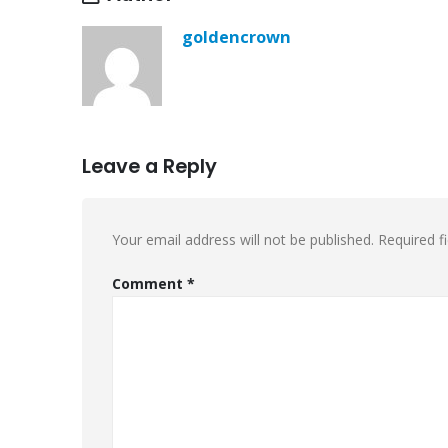
goldencrown
Leave a Reply
Your email address will not be published.
Required f
Comment
*