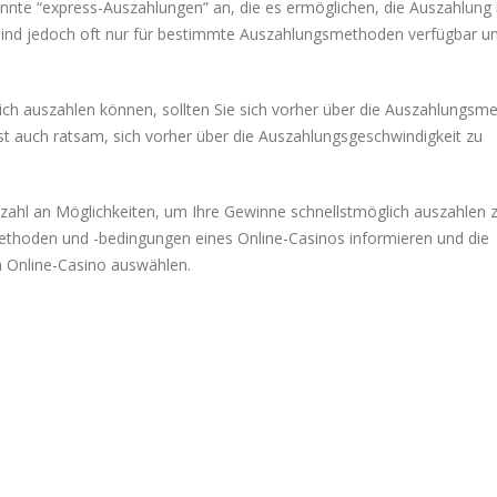
annte “express-Auszahlungen” an, die es ermöglichen, die Auszahlung 
sind jedoch oft nur für bestimmte Auszahlungsmethoden verfügbar u
lich auszahlen können, sollten Sie sich vorher über die Auszahlungs
st auch ratsam, sich vorher über die Auszahlungsgeschwindigkeit zu
lzahl an Möglichkeiten, um Ihre Gewinne schnellstmöglich auszahlen 
smethoden und -bedingungen eines Online-Casinos informieren und die
n Online-Casino auswählen.