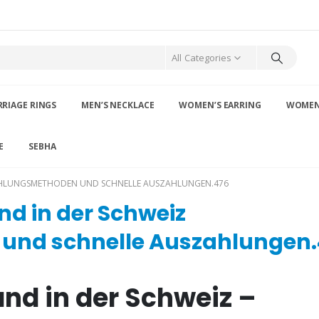
All Categories
RIAGE RINGS
MEN’S NECKLACE
WOMEN’S EARRING
WOMEN’
E
SEBHA
ZAHLUNGSMETHODEN UND SCHNELLE AUSZAHLUNGEN.476
nd in der Schweiz
und schnelle Auszahlungen.
nd in der Schweiz –