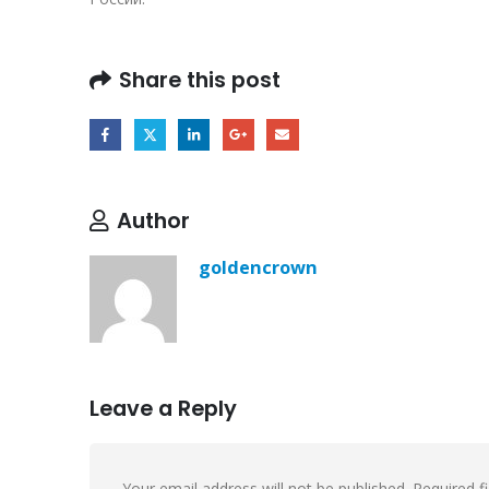
Share this post
Author
goldencrown
Leave a Reply
Your email address will not be published.
Required f