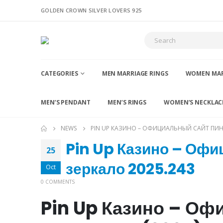
GOLDEN CROWN SILVER LOVERS 925
CATEGORIES
MEN MARRIAGE RINGS
WOMEN MAR
MEN’S PENDANT
MEN’S RINGS
WOMEN’S NECKLAC
NEWS
PIN UP КАЗИНО – ОФИЦИАЛЬНЫЙ САЙТ ПИН 
Pin Up Казино – Офи
25
зеркало 2025.243
Oct
0 COMMENTS
Pin Up Казино – Оф