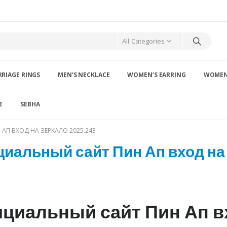
All Categories
RIAGE RINGS
MEN’S NECKLACE
WOMEN’S EARRING
WOMEN’
E
SEBHA
АП ВХОД НА ЗЕРКАЛО 2025.243
циальный сайт Пин Ап вход на
ициальный сайт Пин Ап в