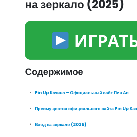
на зеркало (2025)
ИГРАТ
Содержимое
Pin Up Казино – Официальный сайт Пин Ап
Преимущества официального сайта Pin Up Ка
Вход на зеркало (2025)