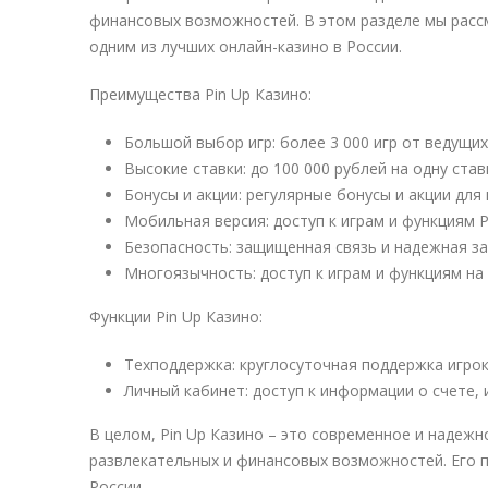
финансовых возможностей. В этом разделе мы расс
одним из лучших онлайн-казино в России.
Преимущества Pin Up Казино:
Большой выбор игр: более 3 000 игр от ведущих
Высокие ставки: до 100 000 рублей на одну став
Бонусы и акции: регулярные бонусы и акции для
Мобильная версия: доступ к играм и функциям P
Безопасность: защищенная связь и надежная з
Многоязычность: доступ к играм и функциям на 
Функции Pin Up Казино:
Техподдержка: круглосуточная поддержка игрок
Личный кабинет: доступ к информации о счете, и
В целом, Pin Up Казино – это современное и надежн
развлекательных и финансовых возможностей. Его п
России.