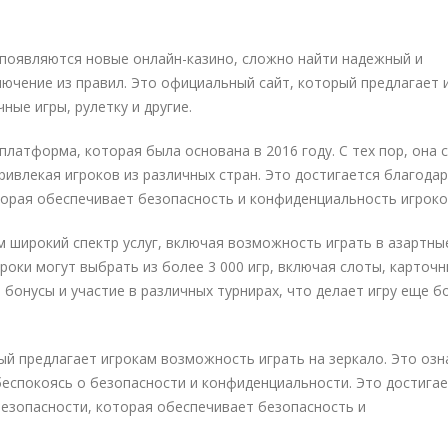
 появляются новые онлайн-казино, сложно найти надежный и
ключение из правил. Это официальный сайт, который предлагает 
ные игры, рулетку и другие.
платформа, которая была основана в 2016 году. С тех пор, она 
ривлекая игроков из различных стран. Это достигается благода
торая обеспечивает безопасность и конфиденциальность игроко
м широкий спектр услуг, включая возможность играть в азартны
роки могут выбрать из более 3 000 игр, включая слоты, карточн
ь бонусы и участие в различных турнирах, что делает игру еще б
ый предлагает игрокам возможность играть на зеркало. Это озн
 беспокоясь о безопасности и конфиденциальности. Это достига
езопасности, которая обеспечивает безопасность и