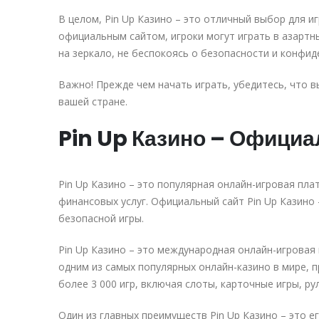
В целом, Pin Up Казино – это отличный выбор для и
официальным сайтом, игроки могут играть в азартны
на зеркало, не беспокоясь о безопасности и конфид
Важно! Прежде чем начать играть, убедитесь, что вы
вашей стране.
Pin Up Казино – Официа
Pin Up Казино – это популярная онлайн-игровая пл
финансовых услуг. Официальный сайт Pin Up Казино 
безопасной игры.
Pin Up Казино – это международная онлайн-игровая 
одним из самых популярных онлайн-казино в мире, п
более 3 000 игр, включая слоты, карточные игры, рул
Один из главных преимуществ Pin Up Казино – это 