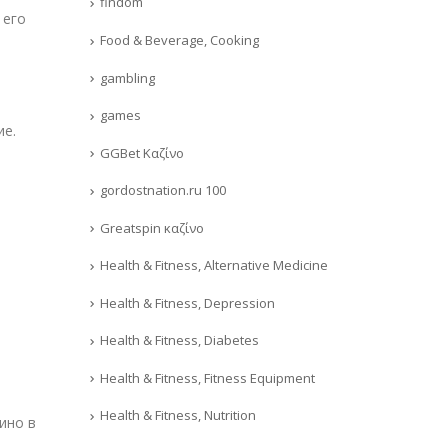
findom
 его
Food & Beverage, Cooking
gambling
games
ие.
GGBet Καζίνο
gordostnation.ru 100
Greatspin καζίνο
Health & Fitness, Alternative Medicine
Health & Fitness, Depression
Health & Fitness, Diabetes
Health & Fitness, Fitness Equipment
Health & Fitness, Nutrition
ино в