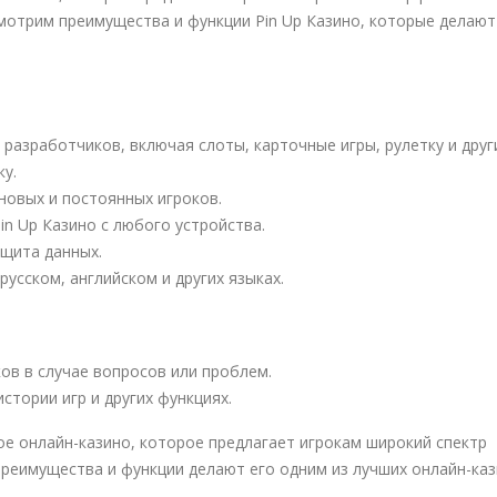
мотрим преимущества и функции Pin Up Казино, которые делают
 разработчиков, включая слоты, карточные игры, рулетку и друг
ку.
 новых и постоянных игроков.
in Up Казино с любого устройства.
ащита данных.
русском, английском и других языках.
ов в случае вопросов или проблем.
стории игр и других функциях.
ое онлайн-казино, которое предлагает игрокам широкий спектр
реимущества и функции делают его одним из лучших онлайн-каз