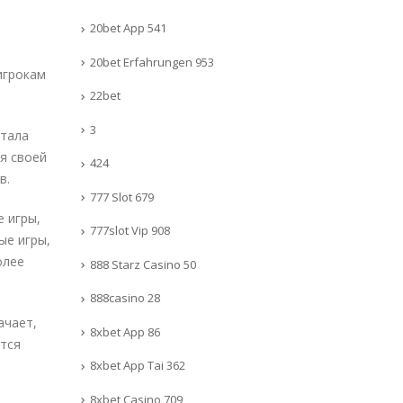
20bet App 541
20bet Erfahrungen 953
игрокам
22bet
3
стала
ря своей
424
в.
777 Slot 679
е игры,
777slot Vip 908
ые игры,
олее
888 Starz Casino 50
888casino 28
ачает,
8xbet App 86
ется
8xbet App Tai 362
8xbet Casino 709