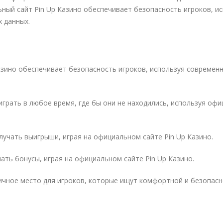
ьный сайт Pin Up Казино обеспечивает безопасность игроков, и
 данных.
азино обеспечивает безопасность игроков, используя современ
играть в любое время, где бы они не находились, используя оф
учать выигрыши, играя на официальном сайте Pin Up Казино.
ать бонусы, играя на официальном сайте Pin Up Казино.
личное место для игроков, которые ищут комфортной и безопасн