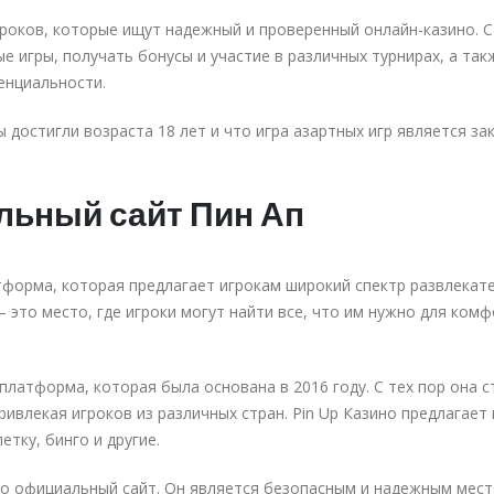
гроков, которые ищут надежный и проверенный онлайн-казино. С
е игры, получать бонусы и участие в различных турнирах, а так
енциальности.
 достигли возраста 18 лет и что игра азартных игр является за
льный сайт Пин Ап
атформа, которая предлагает игрокам широкий спектр развлекат
– это место, где игроки могут найти все, что им нужно для ком
платформа, которая была основана в 2016 году. С тех пор она с
ривлекая игроков из различных стран. Pin Up Казино предлагает
етку, бинго и другие.
его официальный сайт. Он является безопасным и надежным мест