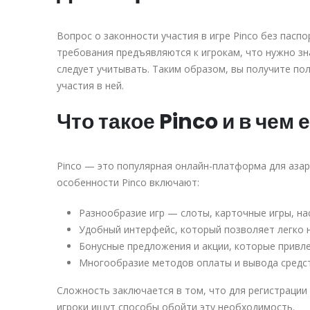
Вопрос о законности участия в игре Pinco без пасп
требования предъявляются к игрокам, что нужно зн
следует учитывать. Таким образом, вы получите по
участия в ней.
Что такое Pinco и в чем
Pinco — это популярная онлайн-платформа для азар
особенности Pinco включают:
Разнообразие игр — слоты, карточные игры, на
Удобный интерфейс, который позволяет легко н
Бонусные предложения и акции, которые привл
Многообразие методов оплаты и вывода средств
Сложность заключается в том, что для регистрации 
игроки ищут способы обойти эту необходимость.