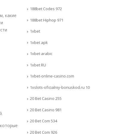
188bet Codes 972
м, какие
188bet Hiphop 971
ти
ости
1xbet
1xbet apk
1xbet arabic
1xbet RU
1xbet-online-casino.com
1xslots-oficialniy-bonuskod.ru 10
20 Bet Casino 255
20 Bet Casino 981
й.
20 Bet Com 534
екоторые
20 Bet Com 926