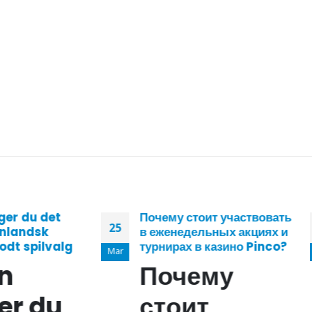
очему стоит участвовать
Лимиты на вывод в
17
 еженедельных акциях и
что делать при
урнирах в казино Pinco?
превышении?
Mar
Почему
Лимиты 
стоит
вывод в