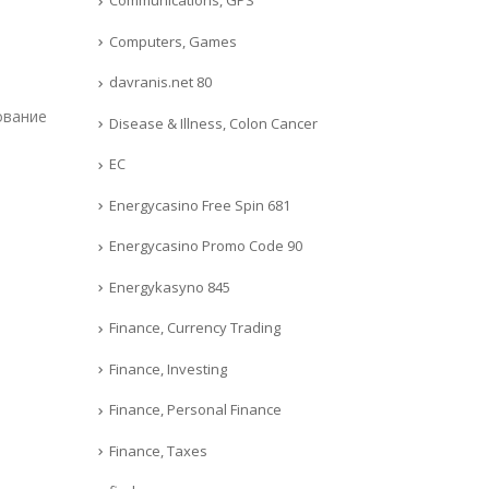
Communications, GPS
Computers, Games
davranis.net 80
ование
Disease & Illness, Colon Cancer
EC
Energycasino Free Spin 681
Energycasino Promo Code 90
Energykasyno 845
Finance, Currency Trading
Finance, Investing
Finance, Personal Finance
Finance, Taxes