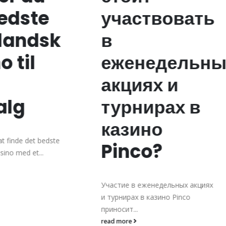
участвовать
Pinco: ч
в
делать 
еженедельных
превыш
акциях и
Если вы столкнулись с
турнирах в
проблемой превышени
лимитов на вывод сред
казино
Pinco,...
Pinco?
read more
частие в еженедельных акциях
 турнирах в казино Pinco
риносит...
ead more