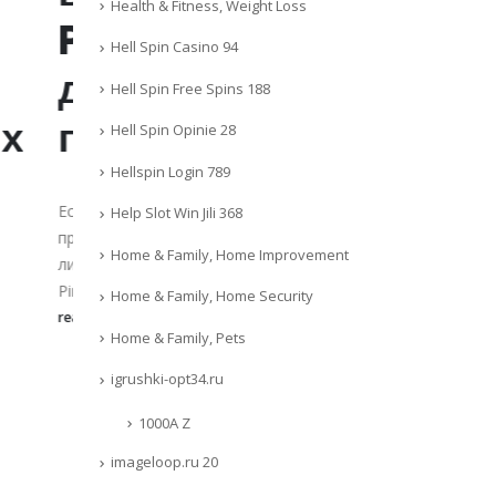
Health & Fitness, Weight Loss
то
офлайн-
Hell Spin Casino 94
при
казино с
Hell Spin Free Spins 188
ении?
точки
Hell Spin Opinie 28
зрения
Hellspin Login 789
Help Slot Win Jili 368
бонусов и
я
Home & Family, Home Improvement
ств в
акций?
в
Home & Family, Home Security
Home & Family, Pets
В современном мире азартные
igrushki-opt34.ru
игры постепенно переходят в
онлайн-пространство, и
1000A Z
многие...
imageloop.ru 20
read more