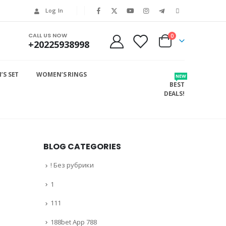
Log In
CALL US NOW
0
+20225938998
S SET
WOMEN’S RINGS
NEW
BEST
DEALS!
BLOG CATEGORIES
! Без рубрики
1
111
188bet App 788