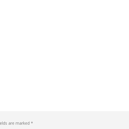
ields are marked
*