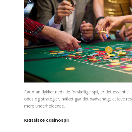
Før man dykker ned i de forskellige spil, er det essentielt
odds og strategier, hvilket gør det nødvendigt at lave res
mere underholdende.
Klassiske casinospil