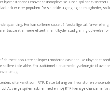
er hjørnestenene i enhver casinooplevelse. Disse spil har eksisteret i
lackjack er især populært for sin enkle tilgang og de muligheder, spill
e spænding. Her kan spillerne satse på forskellige tal, farver eller g
re. Baccarat er mere elitært, men tilbyder stadig en rig oplevelse for
n af de mest populære spiltyper i moderne casinoer. De tilbyder et bre
 spillere i alle aldre. Fra traditionelle enarmede tyveknægte til avanc
enhver smag.
ocenten, ofte kendt som RTP. Dette tal angiver, hvor stor en procentde
ver tid. At vælge spillemaskiner med en høj RTP kan øge chancerne for a