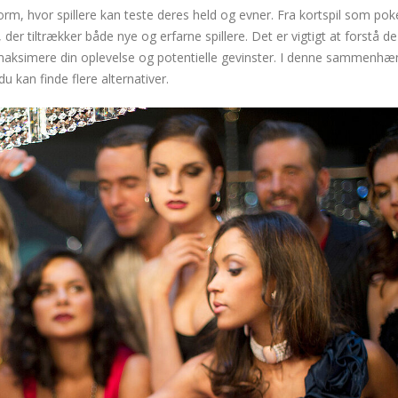
, hvor spillere kan teste deres held og evner. Fra kortspil som poker
 der tiltrækker både nye og erfarne spillere. Det er vigtigt at forstå de
t maksimere din oplevelse og potentielle gevinster. I denne sammenh
du kan finde flere alternativer.