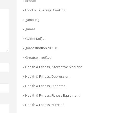
findom
Food & Beverage, Cooking
gambling
games
GGBet Καζίνο
gordostnation.ru 100
Greatspin καζίνο
Health & Fitness, Alternative Medicine
Health & Fitness, Depression
Health & Fitness, Diabetes
Health & Fitness, Fitness Equipment
Health & Fitness, Nutrition