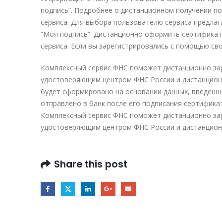
подпись”. Подробнее о дистанционном получении по
сервиса. Для выбора пользователю сервиса предла
“Моя подпись”. Дистанционно оформить сертифика
сервиса. Если вы зарегистрировались с помощью св
Комплексный сервис ФНС поможет дистанционно зар
удостоверяющим центром ФНС России и дистанционн
будет сформировано на основании данных, введенн
отправлено в банк после его подписания сертифи
Комплексный сервис ФНС поможет дистанционно зар
удостоверяющим центром ФНС России и дистанционн
Share this post