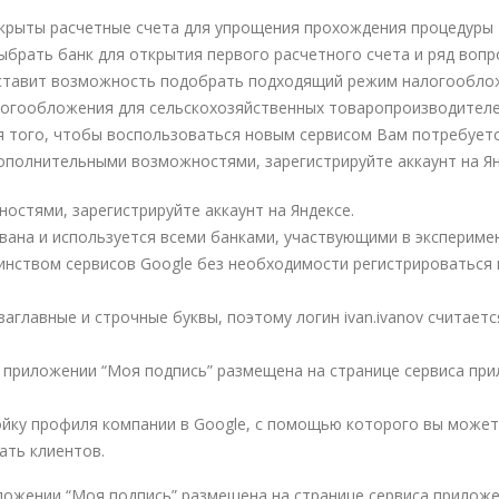
открыты расчетные счета для упрощения прохождения процедуры
брать банк для открытия первого расчетного счета и ряд вопр
оставит возможность подобрать подходящий режим налогообло
логообложения для сельскохозяйственных товаропроизводителе
 того, чтобы воспользоваться новым сервисом Вам потребует
полнительными возможностями, зарегистрируйте аккаунт на Ян
стями, зарегистрируйте аккаунт на Яндексе.
вана и используется всеми банками, участвующими в экспериме
инством сервисов Google без необходимости регистрироваться
заглавные и строчные буквы, поэтому логин ivan.ivanov считает
 приложении “Моя подпись” размещена на странице сервиса пр
йку профиля компании в Google, с помощью которого вы може
ать клиентов.
ожении “Моя подпись” размещена на странице сервиса прилож