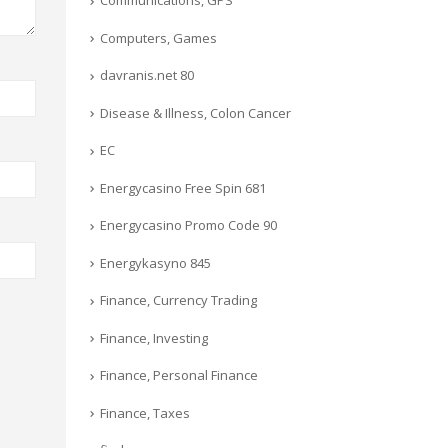
Communications, GPS
Computers, Games
davranis.net 80
Disease & Illness, Colon Cancer
EC
Energycasino Free Spin 681
Energycasino Promo Code 90
Energykasyno 845
Finance, Currency Trading
Finance, Investing
Finance, Personal Finance
Finance, Taxes