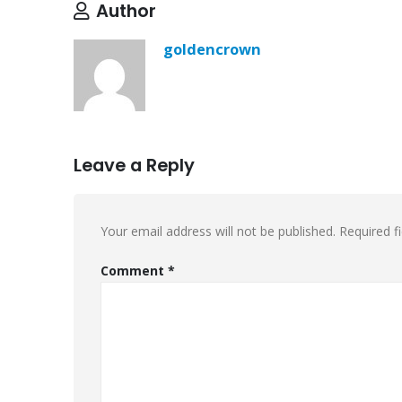
Author
goldencrown
Leave a Reply
Your email address will not be published.
Required f
Comment
*