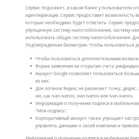
Сервис подскажет, в каком банке у пользователя 
идентификации. Сервис предоставит возможность вы
которые необходимо будет ответить. Сервис пред
упрощенную систему налогообложения, систему на
использовать общую систему налогообложения. Для
Подтверждённая биометрия. Чтобы пользоваться до
Чтобы пользоваться дополнительными возможно
Форма заявления на открытие счета унифициро
Аккаунт Google позволяет пользоваться больш
из них.
Для логинов Яндекс не различает точку, дефис, 
же, как ivan-ivanov, ivan.Ivanov или Ivan-Ivanov.
Информация о получении подписи в мобильном
“Моя подпись”.
Корпоративный аккаунт также упрощает настро
управлять данными о своей компании и привлек
Информация о получении подписи в мобильном прил