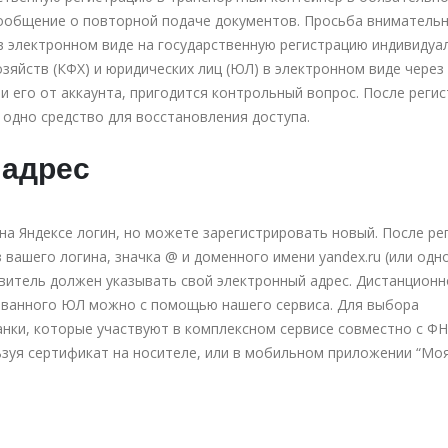
общение о повторной подаче документов. Просьба вниматель
в электронном виде на государственную регистрацию индивидуа
зяйств (КФХ) и юридических лиц (ЮЛ) в электронном виде через
и его от аккаунта, пригодится контрольный вопрос. После реги
одно средство для восстановления доступа.
 адрес
на Яндексе логин, но можете зарегистрировать новый. После ре
вашего логина, значка @ и доменного имени yandex.ru (или одно
явитель должен указывать свой электронный адрес. Дистанционн
ованного ЮЛ можно с помощью нашего сервиса. Для выбора
нки, которые участвуют в комплексном сервисе совместно с ФН
ьзуя сертификат на носителе, или в мобильном приложении “Мо