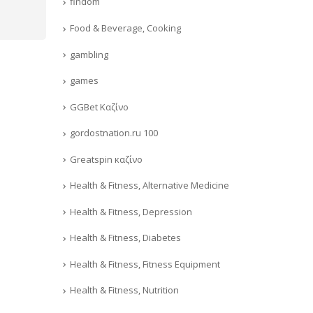
findom
Food & Beverage, Cooking
gambling
games
GGBet Καζίνο
gordostnation.ru 100
Greatspin καζίνο
Health & Fitness, Alternative Medicine
Health & Fitness, Depression
Health & Fitness, Diabetes
Health & Fitness, Fitness Equipment
Health & Fitness, Nutrition