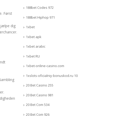
188bet Codes 972
e. Først
188bet Hiphop 971
hjælpe dig
1xbet
erchancer.
1xbet apk
1xbet arabic
1xbet RU
endt
1xbet-online-casino.com
1xslots-oficialniy-bonuskod.ru 10
 Gambling
20 Bet Casino 255
er.
20 Bet Casino 981
ærdigheden
20 Bet Com 534
20 Bet Com 926