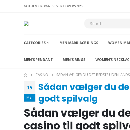
GOLDEN CROWN SILVER LOVERS 925
CATEGORIES
MEN MARRIAGE RINGS
WOMEN MAR
MEN’S PENDANT
MEN’S RINGS
WOMEN’S NECKLAC
CASINO
SÅDAN VÆLGER DU DET BEDSTE UDENLANDSK
Sådan vælger du det
15
godt spilvalg
Mar
Sådan vælger du de
casino til godt spil