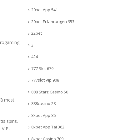
20bet App 541
20bet Erfahrungen 953
22bet
icrogaming
3
424
777 Slot 679
777slot Vip 908
888 Starz Casino 50
 få mest
888casino 28
8xbet App 86
tis spins.
8xbet App Tai 362
 VIP-
8xbet Casino 709