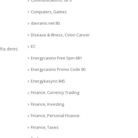
Communications, GPS
Computers, Games
davranis.net 80
Disease & Illness, Colon Cancer
EC
 fra deres
Energycasino Free Spin 681
Energycasino Promo Code 90
Energykasyno 845
Finance, Currency Trading
Finance, Investing
Finance, Personal Finance
Finance, Taxes