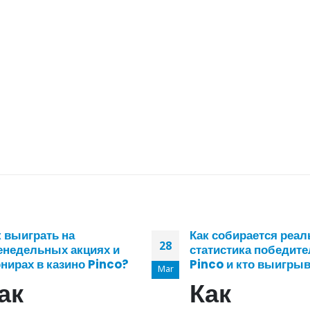
ак собирается реальная
Способы, как скач
15
татистика победителей в
приложение Pinco 
inco и кто выигрывает?
Android быстро
Mar
Как
Способы