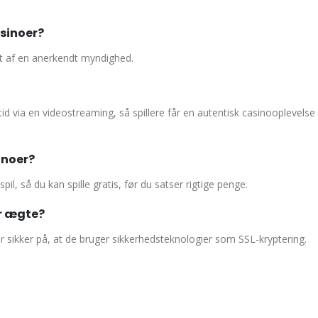
asinoer?
ret af en anerkendt myndighed.
ealtid via en videostreaming, så spillere får en autentisk casinooplevelse
inoer?
l, så du kan spille gratis, før du satser rigtige penge.
er ægte?
r sikker på, at de bruger sikkerhedsteknologier som SSL-kryptering.