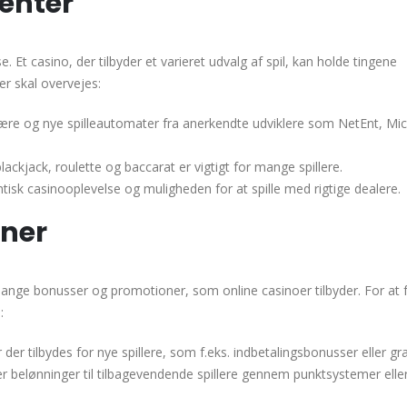
center
. Et casino, der tilbyder et varieret udvalg af spil, kan holde tingene
r skal overvejes:
ære og nye spilleautomater fra anerkendte udviklere som NetEnt, M
lackjack, roulette og baccarat er vigtigt for mange spillere.
ntisk casinooplevelse og muligheden for at spille med rigtige dealere.
ner
e mange bonusser og promotioner, som online casinoer tilbyder. For at
:
er tilbydes for nye spillere, som f.eks. indbetalingsbonusser eller gra
er belønninger til tilbagevendende spillere gennem punktsystemer eller