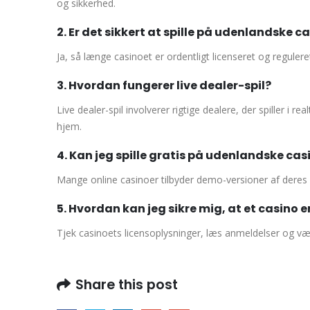
og sikkerhed.
2. Er det sikkert at spille på udenlandske c
Ja, så længe casinoet er ordentligt licenseret og regule
3. Hvordan fungerer live dealer-spil?
Live dealer-spil involverer rigtige dealere, der spiller i r
hjem.
4. Kan jeg spille gratis på udenlandske cas
Mange online casinoer tilbyder demo-versioner af deres spi
5. Hvordan kan jeg sikre mig, at et casino 
Tjek casinoets licensoplysninger, læs anmeldelser og væ
Share this post