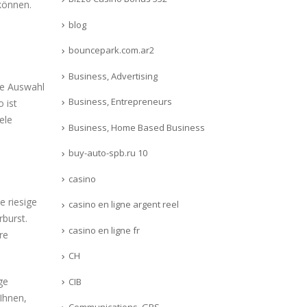
 können.
blog
bouncepark.com.ar2
Business, Advertising
ge Auswahl
Business, Entrepreneurs
 ist
ele
Business, Home Based Business
buy-auto-spb.ru 10
casino
e riesige
casino en ligne argent reel
rburst.
casino en ligne fr
re
CH
ge
CIB
Ihnen,