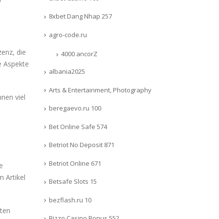
8xbet Dang Nhap 257
agro-code.ru
zenz, die
4000 ancorZ
e Aspekte
albania2025
Arts & Entertainment, Photography
hnen viel
beregaevo.ru 100
Bet Online Safe 574
Betriot No Deposit 871
Betriot Online 671
e
m Artikel
Betsafe Slots 15
bezflash.ru 10
sten
Bizzo Casino Bonus 552