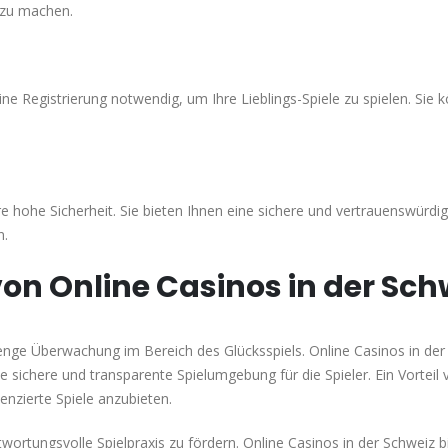
d zu machen.
ne Registrierung notwendig, um Ihre Lieblings-Spiele zu spielen. Sie 
e hohe Sicherheit. Sie bieten Ihnen eine sichere und vertrauenswürdi
n.
von Online Casinos in der Sch
renge Überwachung im Bereich des Glücksspiels. Online Casinos in de
 sichere und transparente Spielumgebung für die Spieler. Ein Vorteil 
zenzierte Spiele anzubieten.
ntwortungsvolle Spielpraxis zu fördern. Online Casinos in der Schweiz b