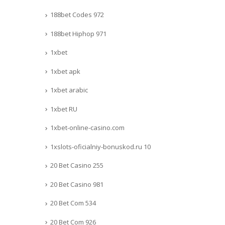
188bet Codes 972
188bet Hiphop 971
1xbet
1xbet apk
1xbet arabic
1xbet RU
1xbet-online-casino.com
1xslots-oficialniy-bonuskod.ru 10
20 Bet Casino 255
20 Bet Casino 981
20 Bet Com 534
20 Bet Com 926