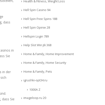
zustellen,
Health & Fitness, Weight Loss
Hell Spin Casino 94
ige
Hell Spin Free Spins 188
g, dass
Hell Spin Opinie 28
Hellspin Login 789
Help Slot Win Jili 368
Casinos in
Home & Family, Home Improvement
ass Sie
Home & Family, Home Security
Home & Family, Pets
s in der
 sich
igrushki-opt34.ru
1000A Z
sind.
imageloop.ru 20
, dass Sie