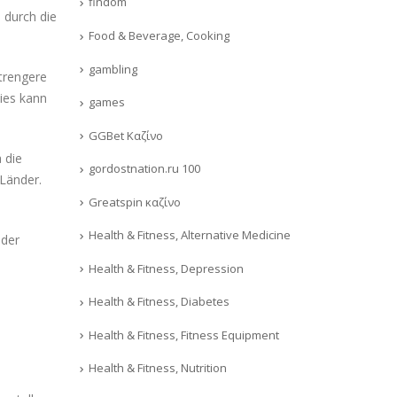
findom
 durch die
Food & Beverage, Cooking
gambling
strengere
Dies kann
games
GGBet Καζίνο
 die
gordostnation.ru 100
 Länder.
Greatspin καζίνο
Health & Fitness, Alternative Medicine
 der
Health & Fitness, Depression
Health & Fitness, Diabetes
Health & Fitness, Fitness Equipment
Health & Fitness, Nutrition