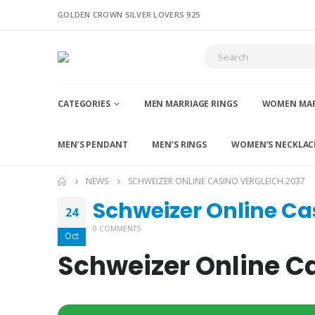
GOLDEN CROWN SILVER LOVERS 925
CATEGORIES
MEN MARRIAGE RINGS
WOMEN MAR
MEN’S PENDANT
MEN’S RINGS
WOMEN’S NECKLAC
NEWS
SCHWEIZER ONLINE CASINO VERGLEICH.2037
Schweizer Online Ca
24
0 COMMENTS
Oct
Schweizer Online C