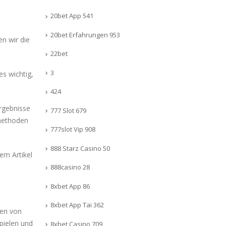
20bet App 541
20bet Erfahrungen 953
en wir die
22bet
3
es wichtig,
424
Ergebnisse
777 Slot 679
smethoden
777slot Vip 908
888 Starz Casino 50
sem Artikel
888casino 28
8xbet App 86
8xbet App Tai 362
zen von
pielen und
8xbet Casino 709