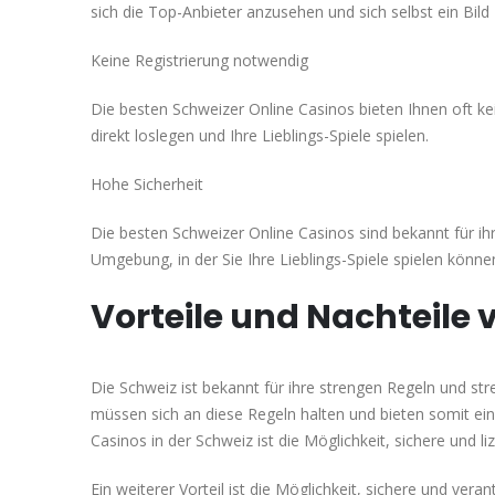
sich die Top-Anbieter anzusehen und sich selbst ein Bil
Keine Registrierung notwendig
Die besten Schweizer Online Casinos bieten Ihnen oft kei
direkt loslegen und Ihre Lieblings-Spiele spielen.
Hohe Sicherheit
Die besten Schweizer Online Casinos sind bekannt für ihr
Umgebung, in der Sie Ihre Lieblings-Spiele spielen könne
Vorteile und Nachteile 
Die Schweiz ist bekannt für ihre strengen Regeln und st
müssen sich an diese Regeln halten und bieten somit eine
Casinos in der Schweiz ist die Möglichkeit, sichere und li
Ein weiterer Vorteil ist die Möglichkeit, sichere und vera