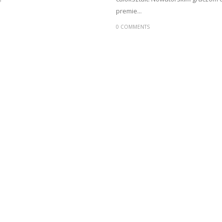
S
premie...
0 COMMENTS