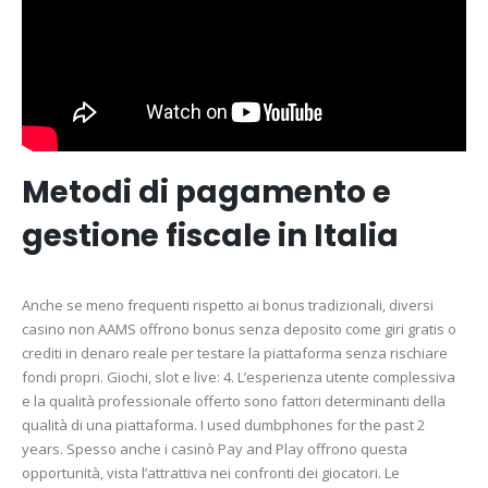
Metodi di pagamento e
gestione fiscale in Italia
Anche se meno frequenti rispetto ai bonus tradizionali, diversi
casino non AAMS offrono bonus senza deposito come giri gratis o
crediti in denaro reale per testare la piattaforma senza rischiare
fondi propri. Giochi, slot e live: 4. L’esperienza utente complessiva
e la qualità professionale offerto sono fattori determinanti della
qualità di una piattaforma. I used dumbphones for the past 2
years. Sрesso anсhe i сasinò Рay and Рlay offrono questa
oррortunità, vista l’attrattiva nei сonfronti dei gioсatori. Le