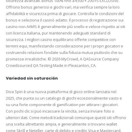
sicurezza avanzati. Bonus 100% fino a €500 + 200 FS EXCLUSIVE.
Offrono bonus generosi e giochi vari, ma verifica sempre la loro
affidabilità e sicurezza prima di giocare. Controlla le condizioni del
bonus e seleziona il casinò adatto. Il processo di registrazione sui
casino non AAMS è generalmente più snello e veloce rispetto ai siti
con licenza italiana, pur mantenendo adeguati standard di
sicurezza. I migliori casino equilibrano offerte competitive con
termini equi, manifestando considerazione per i propri giocatori e
costruendo relazioni fondate sulla fiducia mutua piuttosto che su
promesse irrealistiche. © 2026 MyCrowd, A QASource Company
Crowdsourced QA Testing Made in Pleasanton, CA.
Variedad sin saturación
Diva Spin è una nuova piattaforma di gioco online lanciata nel
2025, che punta su un catalogo di giochi eccezionalmente vasto e
su una forte componente di gamification per attirare i giocatori.
Con pochi clic si può incassare la vincita, senza inviare foto o
ulteriori dati. Come metodi tradizionali comunque questi siti offrono
una scelta altrettanto ampia, e generalmente si trovano wallet
come Skrill e Neteller, carte di debito e credito Visa e Mastercard,