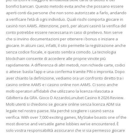
bonifici bancari. Questo metodo evita anche che possano essere
aperti conti da persone che non sono autorizzate a farlo, andando
a verificare l’età di ogni individuo. Quali rischi comporta giocare in
casinò non AAMS. Attenzione, però, per alcuni casinò la verifica del
conto potrebbe essere necessaria in caso di prelievo. Non serve
che si inviino documentazioni per ottenere i bonus o iniziare a
giocare. In alcuni casi, infatti, il sito permette la registrazione anche
senza codice fiscale, e questo sembra comodo. La tecnologia
blockchain consente di accedere alle proprie vincite più
rapidamente. A differenza di altri metodi, non richiede carte, codici
o attese: basta l’app e una conferma tramite PIN o impronta. Dopo
aver chiarito la definizione, vediamo ora un confronto diretto tra i
casino online AAMS e i casino online non AAMS. Ci sono anche
molti operatori affidabili che utilizzano la licenza rilasciata a
Gibilterra da GRA. Gioco D AzzardoLunubet Casino It 2026 Review.
Molti utenti si chiedono se giocare online senza licenza ADM sia
legale nel nostro paese. Ma perché scegliere i casinò senza
verifica. With over 7,000 exciting games, MyStake boasts one of the
most diverse and versatile game lobbies we’ve encountered. È
solo vostra responsabilità assicurarvi che vi sia permesso giocare