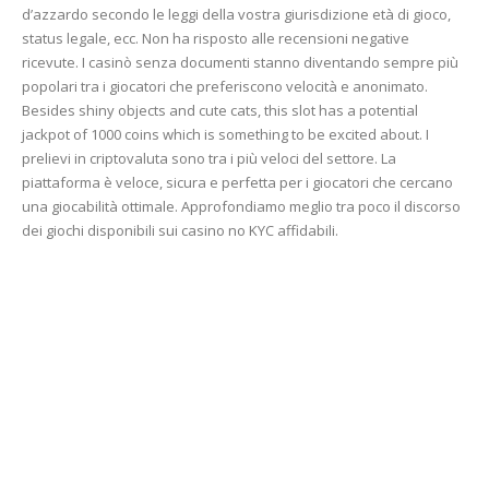
d’azzardo secondo le leggi della vostra giurisdizione età di gioco,
status legale, ecc. Non ha risposto alle recensioni negative
ricevute. I casinò senza documenti stanno diventando sempre più
popolari tra i giocatori che preferiscono velocità e anonimato.
Besides shiny objects and cute cats, this slot has a potential
jackpot of 1000 coins which is something to be excited about. I
prelievi in criptovaluta sono tra i più veloci del settore. La
piattaforma è veloce, sicura e perfetta per i giocatori che cercano
una giocabilità ottimale. Approfondiamo meglio tra poco il discorso
dei giochi disponibili sui casino no KYC affidabili.