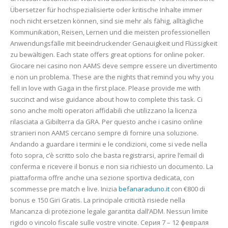
Übersetzer für hochspezialisierte oder kritische Inhalte immer
noch nicht ersetzen können, sind sie mehr als fähig, alltägliche
Kommunikation, Reisen, Lernen und die meisten professionellen
Anwendungsfälle mit beeindruckender Genauigkeit und Flüssigkeit
zu bewältigen. Each state offers great options for online poker.
Giocare nei casino non AAMS deve sempre essere un divertimento
e non un problema. These are the nights that remind you why you
fell in love with Gaga in the first place. Please provide me with
succinct and wise guidance about how to complete this task. Ci
sono anche molti operatori affidabili che utilizzano la licenza
rilasciata a Gibilterra da GRA. Per questo anche i casino online
stranieri non AAMS cercano sempre di fornire una soluzione.
Andando a guardare i termini e le condizioni, come si vede nella
foto sopra, c’è scritto solo che basta registrarsi, aprire l’email di
conferma e ricevere il bonus e non sia richiesto un documento. La
piattaforma offre anche una sezione sportiva dedicata, con
scommesse pre match e live. Inizia
befanaraduno.it
con €800 di
bonus e 150 Giri Gratis. La principale criticità risiede nella
Mancanza di protezione legale garantita dall’ADM. Nessun limite
rigido o vincolo fiscale sulle vostre vincite. Серия 7 – 12 февраля