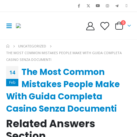
0
UNCATEGORIZED
THE MOST COMMON MISTAKES PEOPLE MAKE WITH GUIDA COMPLETA
CASINO SENZA DOCUMENTI
The Most Common
14
Mistakes People Make
Feb
With Guida Completa
Casino Senza Documenti
Related Answers
Section