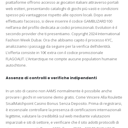
piattaforme offrono accesso ai giocatori italiani attraverso portali
web estteri, presentando cataloghi di giochi più vasti e condizioni
spesso più vantaggiose rispetto alle opzioni locali. Dopo aver
effettuato l’accesso, si deve inserire il codice GAMBLIZARD100
nell’area del profilo dedicata ai codici promozionali. Evolution è il
secondo provider che ti presentiamo. Copyright 2024 International
Fashion Week Dubai. Ora che abbiamo capito il processo KYC,
analizziamo i passaggi da seguire per la verifica dell’identità.
L’offerta consiste in 10€ extra con il codice promozionale
FLAGOALIT. L’Antarctique ne compte aucune population humaine
autochtone.
Assenza di controlli e verifiche indipendenti
In un sito di casino non AAMS normalmente è possibile anche
provare i giochi in versione demo gratis. Come Vincere Alla Roulette
SisalMatchpoint Casino Bonus Senza Deposito. Prima di registrarsi,
è essenziale controllare la presenza di certificazioni internazionali
legittime, valutare la credibilità sul web mediante valutazioni
imparziali e siti di settore, e verificare che il sito adotti protocolli di