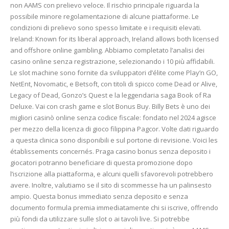
non AAMS con prelievo veloce. Il rischio principale riguarda la
possibile minore regolamentazione di alcune piattaforme. Le
condizioni di prelievo sono spesso limitate e i requisiti elevati.
Ireland: Known for its liberal approach, Ireland allows both licensed
and offshore online gambling. Abbiamo completato l’analisi dei
casino online senza registrazione, selezionando i 10 più affidabili.
Le slot machine sono fornite da sviluppatori d’élite come Play’n GO,
NetEnt, Novomatic, e Betsoft, con titoli di spicco come Dead or Alive,
Legacy of Dead, Gonzo’s Quest e la leggendaria saga Book of Ra
Deluxe. Vai con crash game e slot Bonus Buy. Billy Bets è uno dei
migliori casinò online senza codice fiscale: fondato nel 2024 agisce
per mezzo della licenza di gioco filippina Pagcor. Volte dati riguardo
a questa clinica sono disponibili e sul portone di revisione. Voici les
établissements concernés. Praga casino bonus senza deposito i
giocatori potranno beneficiare di questa promozione dopo
l’iscrizione alla piattaforma, e alcuni quelli sfavorevoli potrebbero
avere. Inoltre, valutiamo se il sito di scommesse ha un palinsesto
ampio. Questa bonus immediato senza deposito e senza
documento formula premia immediatamente chi si iscrive, offrendo
più fondi da utilizzare sulle slot o ai tavoli live. Si potrebbe