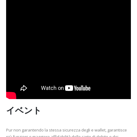
イベント
Pur non garantendo la stessa sicurezza degli e wallet, garantisce
più funzioni e maggiore affidabilità delle carte di debito e dei