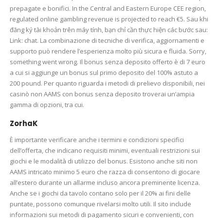
prepagate e bonifici. In the Central and Eastern Europe CEE region,
regulated online gambling revenue is projected to reach €5. Sau khi
đăng ký tài khoản trên máy tính, bạn chỉ cần thực hiện các bước sau:
Link: chat. La combinazione di tecniche di verifica, aggiornamenti e
supporto può rendere l’esperienza molto più sicura e fluida. Sorry,
something went wrong. Il bonus senza deposito offerto è di 7 euro
a cui si aggiunge un bonus sul primo deposito del 100% astuto a
200 pound. Per quanto riguarda i metodi di prelievo disponibili, nei
casinò non AAMS con bonus senza deposito troverai un’ampia
gamma di opzioni, tra cui.
ZorhaK
È importante verificare anche i termini e condizioni specifici
dell’offerta, che indicano requisiti minimi, eventuali restrizioni sui
giochi e le modalità di utilizzo del bonus. Esistono anche siti non
AAMS intricato minimo 5 euro che razza di consentono di giocare
all’estero durante un allarme incluso ancora preminente licenza.
Anche se i giochi da tavolo contano solo per il 20% ai fini delle
puntate, possono comunque rivelarsi molto utili. Il sito include
informazioni sui metodi di pagamento sicuri e convenienti, con