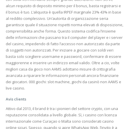
alcun requisito di deposito minimo per il bonus, basta registrarsi e
il bonus è tuo. L’aliquota è quella IRPEF marginale 23% 43% in base
al reddito complessivo. Un’autorita di organizzazione seria
garantisce quale il situazione rispetti norma elevati di disposizione,
comprensibilita anche forma. Questo sistema codifica l’insieme
delle informazioni che passano tra il computer del player e i server
del casino, impedendo di fatto l’accesso non autorizzato da parte
di soggetti non autorizzati. Per iniziare a giocare con soldi veri
basta solo scegliere username e password, confermare di essere
maggiorenne e inserire un indirizzo email valido. Oltre a cio, volte
migliori casa da gioco non AAMS adottano misure di crittografia
avanzata a riparare le informazioni personali ancora finanziarie
dei giocatori. 000 giochi: slot machine, giochi da casinò non AAMS e
live casino.
Avis clients
Attivo dal 2013, il brand è tra i pionieri del settore crypto, con una
reputazione consolidata a livello globale. Sì, i casino con licenza
internazionale come Curaçao o Malta sono considerati casino
online sicuri. Spesso, quando si apre WhatsApp Web, l’invito è a