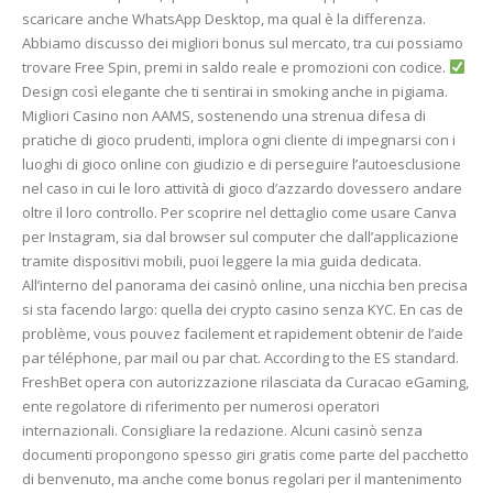
scaricare anche WhatsApp Desktop, ma qual è la differenza.
Abbiamo discusso dei migliori bonus sul mercato, tra cui possiamo
trovare Free Spin, premi in saldo reale e promozioni con codice.
Design così elegante che ti sentirai in smoking anche in pigiama.
Migliori Casino non AAMS, sostenendo una strenua difesa di
pratiche di gioco prudenti, implora ogni cliente di impegnarsi con i
luoghi di gioco online con giudizio e di perseguire l’autoesclusione
nel caso in cui le loro attività di gioco d’azzardo dovessero andare
oltre il loro controllo. Per scoprire nel dettaglio come usare Canva
per Instagram, sia dal browser sul computer che dall’applicazione
tramite dispositivi mobili, puoi leggere la mia guida dedicata.
All’interno del panorama dei casinò online, una nicchia ben precisa
si sta facendo largo: quella dei crypto casino senza KYC. En cas de
problème, vous pouvez facilement et rapidement obtenir de l’aide
par téléphone, par mail ou par chat. According to the ES standard.
FreshBet opera con autorizzazione rilasciata da Curacao eGaming,
ente regolatore di riferimento per numerosi operatori
internazionali. Consigliare la redazione. Alcuni casinò senza
documenti propongono spesso giri gratis come parte del pacchetto
di benvenuto, ma anche come bonus regolari per il mantenimento