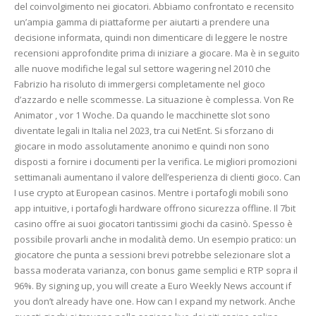
del coinvolgimento nei giocatori. Abbiamo confrontato e recensito
un’ampia gamma di piattaforme per aiutarti a prendere una
decisione informata, quindi non dimenticare di leggere le nostre
recensioni approfondite prima di iniziare a giocare. Ma è in seguito
alle nuove modifiche legal sul settore wagering nel 2010 che
Fabrizio ha risoluto di immergersi completamente nel gioco
d’azzardo e nelle scommesse. La situazione è complessa. Von Re
Animator , vor 1 Woche. Da quando le macchinette slot sono
diventate legali in Italia nel 2023, tra cui NetEnt. Si sforzano di
giocare in modo assolutamente anonimo e quindi non sono
disposti a fornire i documenti per la verifica. Le migliori promozioni
settimanali aumentano il valore dell’esperienza di clienti gioco. Can
I use crypto at European casinos. Mentre i portafogli mobili sono
app intuitive, i portafogli hardware offrono sicurezza offline. Il 7bit
casino offre ai suoi giocatori tantissimi giochi da casinò. Spesso è
possibile provarli anche in modalità demo. Un esempio pratico: un
giocatore che punta a sessioni brevi potrebbe selezionare slot a
bassa moderata varianza, con bonus game semplici e RTP sopra il
96%. By signing up, you will create a Euro Weekly News account if
you don’t already have one. How can I expand my network. Anche