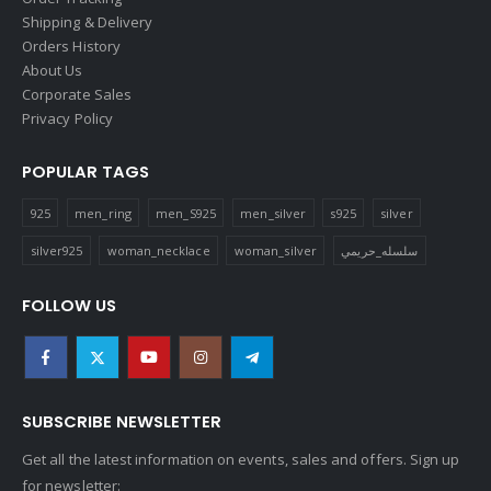
Shipping & Delivery
Orders History
About Us
Corporate Sales
Privacy Policy
POPULAR TAGS
925
men_ring
men_S925
men_silver
s925
silver
silver925
woman_necklace
woman_silver
سلسله_حريمي
FOLLOW US
SUBSCRIBE NEWSLETTER
Get all the latest information on events, sales and offers. Sign up
for newsletter: