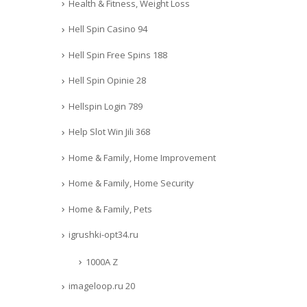
Health & Fitness, Weight Loss
Hell Spin Casino 94
Hell Spin Free Spins 188
Hell Spin Opinie 28
Hellspin Login 789
Help Slot Win Jili 368
Home & Family, Home Improvement
Home & Family, Home Security
Home & Family, Pets
igrushki-opt34.ru
1000A Z
imageloop.ru 20