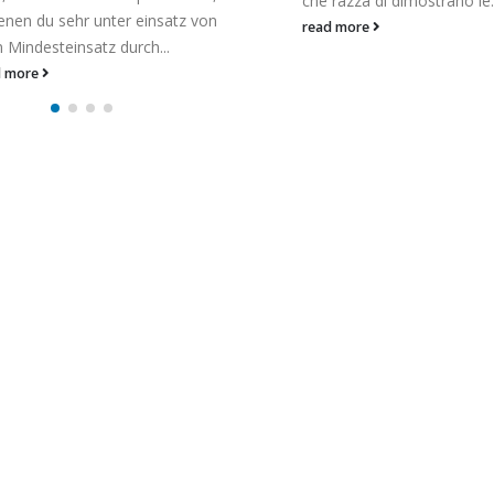
he razza di dimostrano le...
JACKPOT Ports?
JACKPO
Has To...
ead more
read more