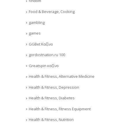
findom
Food & Beverage, Cooking
gambling
games
GGBet Καζίνο
gordostnation.ru 100
Greatspin καζίνο
Health & Fitness, Alternative Medicine
Health & Fitness, Depression
Health & Fitness, Diabetes
Health & Fitness, Fitness Equipment
Health & Fitness, Nutrition