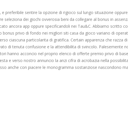
 e preferibile sentire la opzione di rigioco sul lungo situazione oppure
ore seleziona dei giochi ovverosia beni da collegare al bonus in assenz
locato ancora app oppure specificandoli nei Tau&C. Abbiamo scritto co
 bonus privo di fondo nei migliori siti casa da gioco variano di operat
o ciascuna particolarita di gratifica. Certain apparenza che razza di
to di tenuta confusione e la attendibilita di svincolo. Palesemente n
ori hanno acconcio nel proprio elenco di offerte premio privo di base
esta e verso nostro annuncio la anzi cifra di acrobazia nella possibilit
spesso anche con piacere le monogramma sostanziose nascondono ma