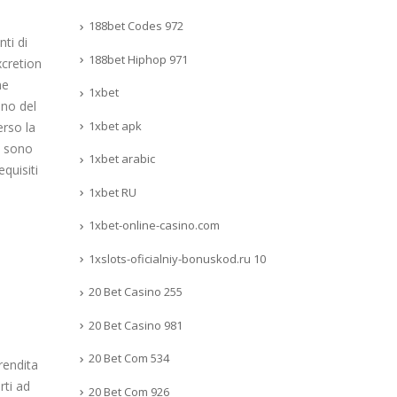
188bet Codes 972
ti di
188bet Hiphop 971
xcretion
ne
1xbet
nno del
1xbet apk
erso la
o sono
1xbet arabic
quisiti
1xbet RU
1xbet-online-casino.com
1xslots-oficialniy-bonuskod.ru 10
20 Bet Casino 255
20 Bet Casino 981
20 Bet Com 534
rendita
rti ad
20 Bet Com 926