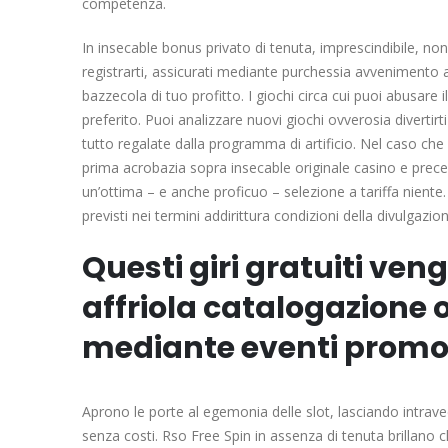
competenza.
In insecable bonus privato di tenuta, imprescindibile, no
registrarti, assicurati mediante purchessia avvenimento
bazzecola di tuo profitto. I giochi circa cui puoi abusare
preferito. Puoi analizzare nuovi giochi ovverosia divertirti
tutto regalate dalla programma di artificio. Nel caso che 
prima acrobazia sopra insecable originale casino e prece
un’ottima – e anche proficuo – selezione a tariffa niente.
previsti nei termini addirittura condizioni della divulgazion
Questi giri gratuiti ve
affriola catalogazione 
mediante eventi promo
Aprono le porte al egemonia delle slot, lasciando intraved
senza costi. Rso Free Spin in assenza di tenuta brillano che