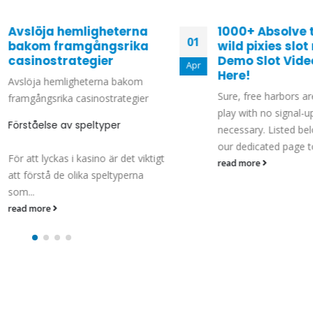
vslöja hemligheterna
1000+ Absolve to 
01
akom framgångsrika
wild pixies slot m
asinostrategier
Demo Slot Video
Apr
Here!
vslöja hemligheterna bakom
Sure, free harbors are av
ramgångsrika casinostrategier
play with no signal-upw
örståelse av speltyper
necessary. Listed below
our dedicated page to di
ör att lyckas i kasino är det viktigt
read more
tt förstå de olika speltyperna
om...
ead more