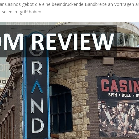
r Casinos gebot die eine beeindruckende Bandbreite an Vortragen an
seien im griff haben.