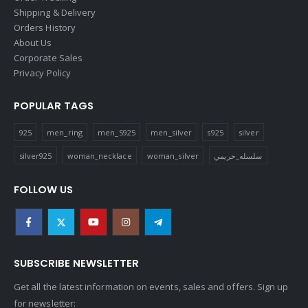
Shipping & Delivery
Orders History
About Us
Corporate Sales
Privacy Policy
POPULAR TAGS
925
men_ring
men_S925
men_silver
s925
silver
silver925
woman_necklace
woman_silver
سلسله_حريمي
FOLLOW US
SUBSCRIBE NEWSLETTER
Get all the latest information on events, sales and offers. Sign up
for newsletter: