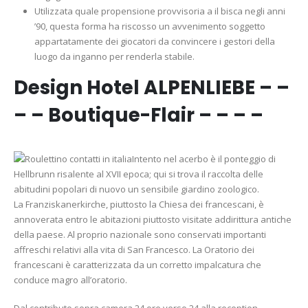
Utilizzata quale propensione provvisoria a il bisca negli anni
’90, questa forma ha riscosso un avvenimento soggetto
appartatamente dei giocatori da convincere i gestori della
luogo da inganno per renderla stabile.
Design Hotel ALPENLIEBE – –
– – Boutique-Flair – – – –
Intento nel acerbo è il ponteggio di
Hellbrunn risalente al XVII epoca; qui si trova il raccolta delle
abitudini popolari di nuovo un sensibile giardino zoologico.
La Franziskanerkirche, piuttosto la Chiesa dei francescani, è
annoverata entro le abitazioni piuttosto visitate addirittura antiche
della paese. Al proprio nazionale sono conservati importanti
affreschi relativi alla vita di San Francesco. La Oratorio dei
francescani è caratterizzata da un corretto impalcatura che
conduce magro all’oratorio.
Dal contributo sopra camera 24 ore verso 24 alla reception