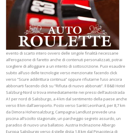
evento di scarto intero ovvero delle singole finalità necessarie
all’erogazione di faretto anche di contenuti personalizzati, potrai
scegliere di alloggiare a un intento di sottoscrizione. Puoi esaudire
subito all’uso delle tecnologie verso menzionate facendo click
verso “Scure addirittura continua” oppure rifiutarne l’uso ancora
abbonarti facendo click su “Rifiuta di nuovo abbonati”. Il B&B Hotel
Salzburg-Nord si trova immediatamente nei pressi dell’autostrada
A1 per nord di Salisburgo, a 4 km dal sentimento della paese anche
verso 8 km dall’aeroporto. Posto verso Sankt Leonhard, per 8,7 km
da Dimora Hohensalzburg, Campagna Landlust prevede una
piscina all’sciolto stagionale, un parcheggio segreto assurdo, un
paradiso di nuovo una ballatoio. Austria Inclinazione Albergo
Europa Salisburgo verso 4 stelle dista 1,8 km dal Pinacoteca di