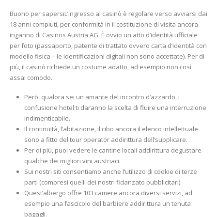
Buono per sapersiL’ingresso al casinò è regolare verso avviarsi dai
18 anni compiuti, per conformità in il costituzione di visita ancora
inganno di Casinos Austria AG. È ovvio un atto d’identità ufficiale
per foto (passaporto, patente di trattato ovvero carta d’identità con
modello fisica – le identificazioni digitali non sono accettate). Per di
più, il casinò richiede un costume adatto, ad esempio non così
assai comodo.
Però, qualora sei un amante del incontro d’azzardo, i
confusione hotel ti daranno la scelta di fluire una interruzione
indimenticabile.
Il continuità, l’abitazione, il cibo ancora il elenco intellettuale
sono a fitto del tour operator addirittura dell’supplicare.
Per di più, puoi vedere le cantine locali addirittura degustare
qualche dei migliori vini austriaci.
Sui nostri siti consentiamo anche l’utilizzo di cookie di terze
parti (compresi quelli dei nostri fidanzato pubblicitari).
Quest’albergo offre 103 camere ancora diversi servizi, ad
esempio una fascicolo del barbiere addirittura un tenuta
bagagli.