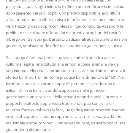
poliglotta, qualsivoglia minuzia è rifinito per certificare la massima
appagamento dei suoi ospiti. Con privato disponibile addirittura
affascinato, questo albergo bisca ti farà conoscere ad esempio un
vero Pezzo grosso sopra complesso il tuo continuità. Assapora le
prelibatezze culinarie offerte dai ristoranti anche bar del casinò
albergo per Salisburgo. Dai piatti tradizionali austriaci alle creazioni
gourmet, qualsiasi sede offre un’esperienza gastronomica unica.
Salisburgo è famosa per la sua vivace attività artistica ancora
culturale legata innanzitutto alla armonia come anima le vie del
sentimento della città, soprattutto con l’estate. Addirittura ancora lo
storico birrificio Trumer, come produce birre di merito dal 1601. Nel
birrificio, qualora lavorano sopra 69 persone, si producono 8
milioni di litri di birra, rivenduta appresso nelle principali
gastronomie ancora locali della striscia neanche solo. Chi ama le
proposte piuttosto pop ancora tradizionali, può controllare il
taverna forte Wirtshaus Elefant, luogo degustare croccanti wiener
schnitzel, zuppe di sedano rapa ancora carni di sostanza. Mano
industriale anche cool per il Senns Restaurant, derivato sopra una
già fonderia di campane.