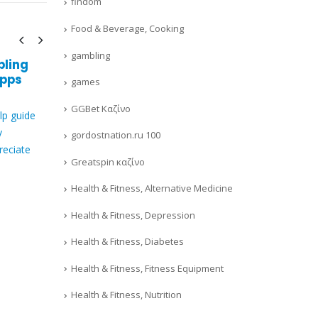
findom
Food & Beverage, Cooking
gambling
k?
Better Totally free casino
25
21
zerine
Slots of Vegas $100 free
games
spins Revolves Bonuses
Mar
May
No deposit during the U
GGBet Καζίνο
S. Casinos February 2026
gordostnation.ru 100
Content
Cash Splash remark |
casino Slots of Vegas $100 free
Greatspin καζίνο
s
spins
Scatter Icon
Betbarian Bounty
S
Health & Fitness, Alternative Medicine
While the a new player...
i
read more
Health & Fitness, Depression
Health & Fitness, Diabetes
Health & Fitness, Fitness Equipment
Health & Fitness, Nutrition