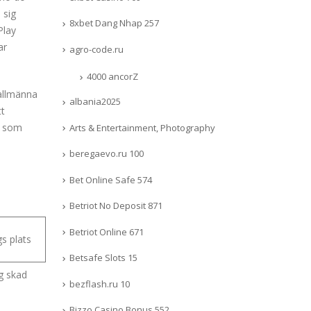
 sig
8xbet Dang Nhap 257
Play
ar
agro-code.ru
4000 ancorZ
 allmänna
albania2025
tt
s som
Arts & Entertainment, Photography
beregaevo.ru 100
Bet Online Safe 574
Betriot No Deposit 871
Betriot Online 671
Betsafe Slots 15
ng skad
bezflash.ru 10
Bizzo Casino Bonus 552