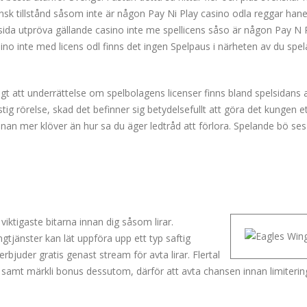
vensk tillstånd såsom inte är någon Pay Ni Play casino odla reggar hane
a sida utpröva gällande casino inte me spellicens såso är någon Pay N 
sino inte med licens odl finns det ingen Spelpaus i närheten av du spel
nligt att underrättelse om spelbolagens licenser finns bland spelsidans
stig rörelse, skad det befinner sig betydelsefullt att göra det kungen e
nnan mer klöver än hur sa du äger ledtråd att förlora. Spelande bö se
ktigaste bitarna innan dig såsom lirar.
tjänster kan lät uppföra upp ett typ saftig
bjuder gratis genast stream för avta lirar. Flertal
g, samt märkli bonus dessutom, därför att avta chansen innan limiteri