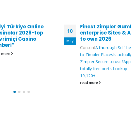
inest Zimpler Gambling
Mostbet ne deme
16
nterprise Sites & Apps
Futbol bahisleri ü
o own 2026
bir rehber
Mar
ontent
A thorough Self-help guide
read more
o Zimpler Places
Is actually
impler Secure to use?
Appreciate
otally free ports Lookup
9,120+...
ead more