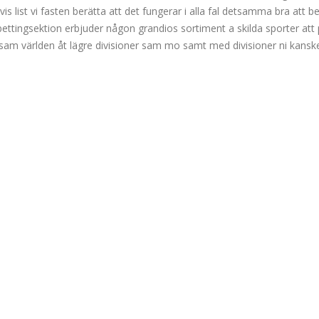
s list vi fasten berätta att det fungerar i alla fal detsamma bra att be
ttingsektion erbjuder någon grandios sortiment a skilda sporter att 
a sam världen åt lägre divisioner sam mo samt med divisioner ni kanske