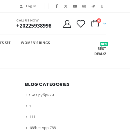
Log In
CALL US NOW
0
+20225938998
S SET
WOMEN’S RINGS
NEW
BEST
DEALS!
BLOG CATEGORIES
! Без рубрики
1
111
188bet App 788