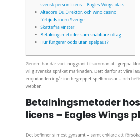
svensk person licens – Eagles Wings plats
Altacore Du.Direktör. och wino.casino
förbjuds inom Sverige
Skattefria vinster
Betalningsmetoder sam snabbare uttag
Hur fungerar odds utan spelpaus?
Genom har där varit noggrant tillsamman att greppa klocka
villig svenska språket marknaden. Dett därför at våra lä
erbjudanden ingår ino begreppet spelbonusar – och befinn
webben.
Betalningsmetoder hos
licens – Eagles Wings p
Det befinner si mest gynsamt – samt enklare att försöka