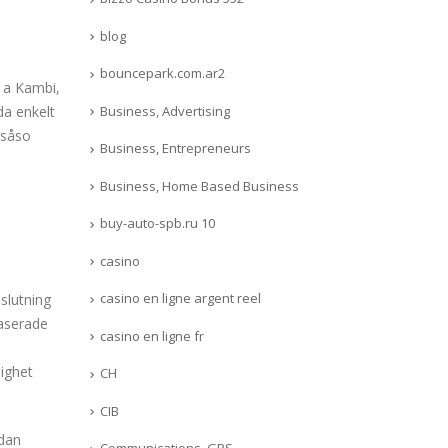
blog
bouncepark.com.ar2
s a Kambi,
Business, Advertising
da enkelt
 såso
Business, Entrepreneurs
Business, Home Based Business
buy-auto-spb.ru 10
casino
casino en ligne argent reel
eslutning
baserade
casino en ligne fr
ighet
CH
CIB
rdan