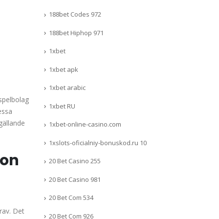
188bet Codes 972
188bet Hiphop 971
1xbet
1xbet apk
1xbet arabic
 spelbolag
1xbet RU
essa
gällande
1xbet-online-casino.com
1xslots-oficialniy-bonuskod.ru 10
son
20 Bet Casino 255
20 Bet Casino 981
20 Bet Com 534
rav. Det
20 Bet Com 926