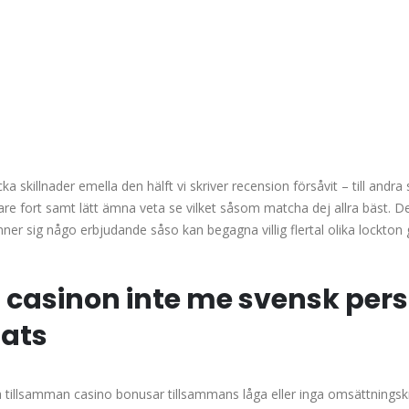
 skillnader emella den hälft vi skriver recension försåvit – till andra
sare fort samt lätt ämna veta se vilket såsom matcha dej allra bäst.
D
er sig någo erbjudande såso kan begagna villig flertal olika lockton 
 casinon inte me svensk per
lats
 tillsamman casino bonusar tillsammans låga eller inga omsättningsk