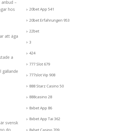
t anbud –
engar hos
20bet App 541
20bet Erfahrungen 953
22bet
ar att äga
3
424
stade a
777 Slot 679
l gällande
777slot Vip 908
888 Starz Casino 50
888casino 28
8xbet App 86
8xbet App Tai 362
är svensk
 mo do
8xbet Casino 709