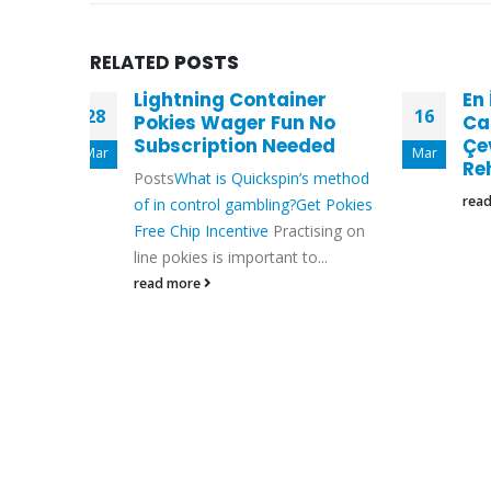
RELATED
POSTS
er
En İyi Türkiye Online
F
16
10
 No
Casinolar 2026-top
e
ded
Çevrimiçi Casino
t
Mar
May
Rehberi”
s method
C
read more
t Pokies
t
ising on
Z
...
t
1
r