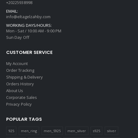
+20225938998
EMAIL:
info@eltagelzahby.com
WORKING DAYS/HOURS:
Mon - Sat / 10:00 AM - 9:00 PM
Sun Day Off
CUSTOMER SERVICE
My Account
Order Tracking
Shipping & Delivery
Orders History
About Us
Corporate Sales
Privacy Policy
POPULAR TAGS
925
men_ring
men_S925
men_silver
s925
silver