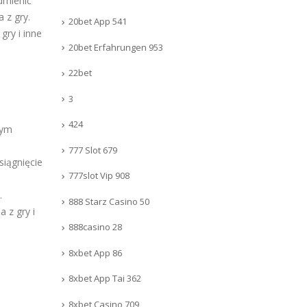
dmienić
 z gry.
20bet App 541
gry i inne
20bet Erfahrungen 953
22bet
3
424
nym
777 Slot 679
siągnięcie
777slot Vip 908
.
888 Starz Casino 50
 z gry i
888casino 28
8xbet App 86
8xbet App Tai 362
8xbet Casino 709