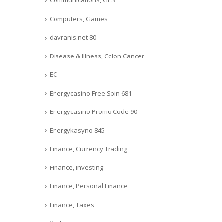
Communications, GPS
Computers, Games
davranis.net 80
Disease & Illness, Colon Cancer
EC
Energycasino Free Spin 681
Energycasino Promo Code 90
Energykasyno 845
Finance, Currency Trading
Finance, Investing
Finance, Personal Finance
Finance, Taxes