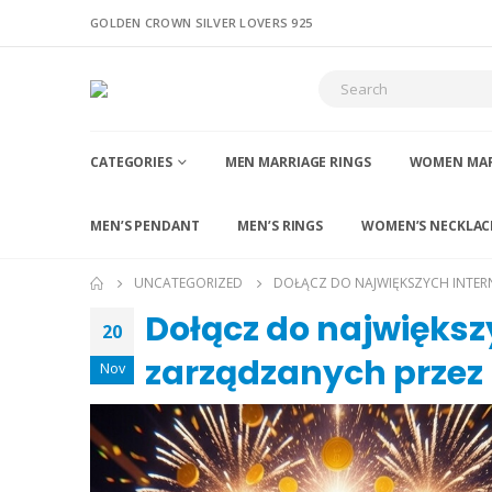
GOLDEN CROWN SILVER LOVERS 925
CATEGORIES
MEN MARRIAGE RINGS
WOMEN MAR
MEN’S PENDANT
MEN’S RINGS
WOMEN’S NECKLAC
UNCATEGORIZED
DOŁĄCZ DO NAJWIĘKSZYCH INTE
Dołącz do najwięks
20
zarządzanych przez 
Nov