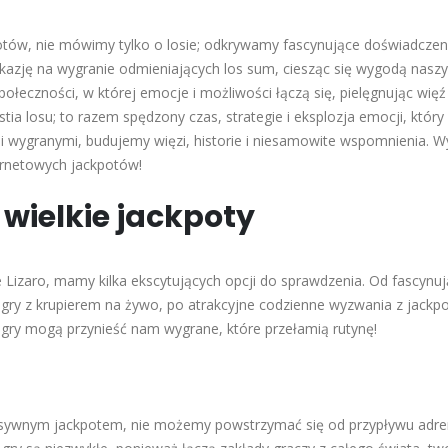
otów, nie mówimy tylko o losie; odkrywamy fascynujące doświadczeni
kazję na wygranie odmieniających los sum, ciesząc się wygodą nasz
łeczności, w której emocje i możliwości łączą się, pielęgnując wię
stia losu; to razem spędzony czas, strategie i eksplozja emocji, który
i wygranymi, budujemy więzi, historie i niesamowite wspomnienia. 
ernetowych jackpotów!
 wielkie jackpoty
e Lizaro, mamy kilka ekscytujących opcji do sprawdzenia. Od fascynu
gry z krupierem na żywo, po atrakcyjne codzienne wyzwania z jackp
ze gry mogą przynieść nam wygrane, które przełamią rutynę!
esywnym jackpotem, nie możemy powstrzymać się od przypływu adre