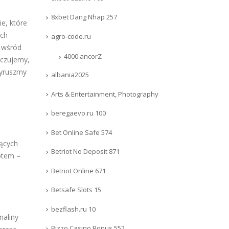
8xbet Dang Nhap 257
e, które
ych
agro-code.ru
ź wśród
4000 ancorZ
 czujemy,
Wyruszmy
albania2025
Arts & Entertainment, Photography
beregaevo.ru 100
Bet Online Safe 574
jących
Betriot No Deposit 871
otem –
Betriot Online 671
Betsafe Slots 15
bezflash.ru 10
naliny
Bizzo Casino Bonus 552