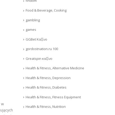
findom
Food & Beverage, Cooking
gambling
games
GGBet Καζίνο
gordostnation.ru 100
Greatspin καζίνο
Health & Fitness, Alternative Medicine
Health & Fitness, Depression
Health & Fitness, Diabetes
Health & Fitness, Fitness Equipment
ę w
Health & Fitness, Nutrition
nujących