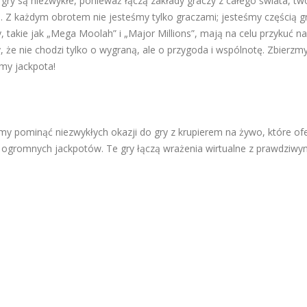
y są niezwykłe, ponieważ łączą zakłady graczy z całego świata, tw
. Z każdym obrotem nie jesteśmy tylko graczami; jesteśmy częścią g
, takie jak „Mega Moolah” i „Major Millions”, mają na celu przykuć n
 że nie chodzi tylko o wygraną, ale o przygoda i wspólnotę. Zbierzm
imy jackpota!
y pominąć niezwykłych okazji do gry z krupierem na żywo, które ofe
ie ogromnych jackpotów. Te gry łączą wrażenia wirtualne z prawdziwym