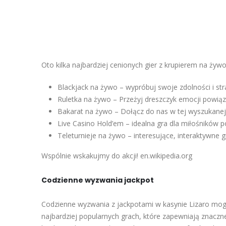
Oto kilka najbardziej cenionych gier z krupierem na ży
Blackjack na żywo – wypróbuj swoje zdolności i str
Ruletka na żywo – Przeżyj dreszczyk emocji powiąz
Bakarat na żywo – Dołącz do nas w tej wyszukanej
Live Casino Hold’em – idealna gra dla miłośników 
Teleturnieje na żywo – interesujące, interaktywne 
Wspólnie wskakujmy do akcji! en.wikipedia.org
Codzienne wyzwania jackpot
Codzienne wyzwania z jackpotami w kasynie Lizaro mo
najbardziej popularnych grach, które zapewniają znac