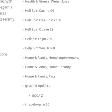
okaźnych
Health & Fitness, Weight Loss
legami i
Hell Spin Casino 94
aszą
ozszerzmy
Hell Spin Free Spins 188
Hell Spin Opinie 28
Hellspin Login 789
Help Slot Win Jili 368
w.com
Home & Family, Home Improvement
Home & Family, Home Security
Home & Family, Pets
igrushki-opt34.ru
1000A Z
imageloop.ru 20