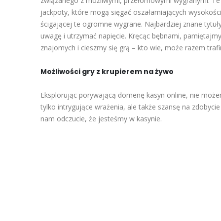
związanego z możliwymi, przełomowymi wygranymi. Te gr
jackpoty, które mogą sięgać oszałamiających wysokości
ścigającej te ogromne wygrane. Najbardziej znane tytuły
uwagę i utrzymać napięcie. Kręcąc bębnami, pamiętajmy,
znajomych i cieszmy się grą – kto wie, może razem traf
Możliwości gry z krupierem na żywo
Eksplorując porywającą domenę kasyn online, nie możem
tylko intrygujące wrażenia, ale także szansę na zdobyc
nam odczucie, że jesteśmy w kasynie.