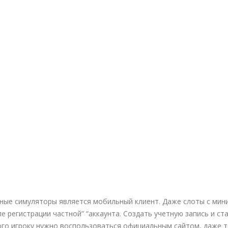
дные симуляторы является мобильный клиент. Даже слоты с ми
е регистрации частной” “аккаунта. Создать учетную запись и ст
того игроку нужно воспользоваться официальным сайтом, даже 