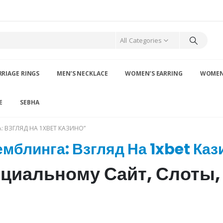
All Categories
RIAGE RINGS
MEN’S NECKLACE
WOMEN’S EARRING
WOMEN’
E
SEBHA
 ВЗГЛЯД НА 1XBET КАЗИНО”
блинга: Взгляд На 1xbet Каз
ициальному Сайт, Слоты,