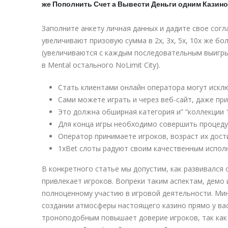
же Пополнить Счет а Вывести Деньги одним Казин
Заполните анкету личная данных и дадите свое сог
увеличивают призовую сумма в 2x, 3x, 5x, 10x же 
(увеличиваются с каждым последовательным выигры
в Mental остального NoLimit City).
Стать клиентами онлайн оператора могут искл
Сами можете играть и через веб-сайт, даже пр
Это должна обширная категория и” “коллекции
Для конца игры необходимо совершить процедур
Оператор принимаете игроков, возраст их дост
1xBet слоты радуют своим качественным испол
В конкретного статье мы допустим, как развивался 
привлекает игроков. Вопреки таким аспектам, демо
полноценному участию в игровой деятельности. Мин
создании атмосферы настоящего казино прямо у вас
троноподобным повышает доверие игроков, так как 