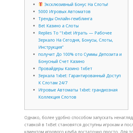
Эксклюзивный Бонус На Слоты!
5000 Игровых Автоматов
Тренды Онлайн-гемблинга
Bet Казино а Слоты
Replies To “1xbet Играть — Рабочее
Зеркало На Сегодня, Бонусы, Слоты,
Инструкция”
получит До 100% ото Суммы Депозита и
Бонусный Счет Казино
Провайдеры Казино 1хбет
Зеркала 1xbet: Гарантированный Доступ
К Слотам 24/7
Игровые Автоматы 1xbet: грандиозная
Коллекция Слотов
Однако, более удобно способом запускать ненагля
ставкой в 1xBet становятся доступны игрокам и посл
клиентом игрового клуба достаточно просто. Для 