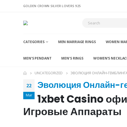
GOLDEN CROWN SILVER LOVERS 925
CATEGORIES
MEN MARRIAGE RINGS
WOMEN MAR
MEN’S PENDANT
MEN’S RINGS
WOMEN’S NECKLAC
UNCATEGORIZED
ЭВОЛЮЦИЯ ОНЛАЙН-ГЕМБЛИНГА:
Эволюция Онлайн-гем
22
1xbet Casino оф
Mar
Игровые Аппараты