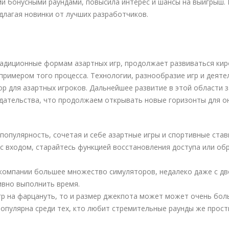
и бонусными раундами, повысила интерес и шансы на выигрыш. 
длагая новинки от лучших разработчиков.
радиционные формам азартных игр, продолжает развиваться ки
примером того процесса. Технологии, разнообразие игр и деяте
р для азартных игроков. Дальнейшее развитие в этой области 
одательства, что продолжаем открывать новые горизонты для о
популярность, сочетая и себе азартные игры и спортивные став
с входом, старайтесь функцией восстановления доступа или об
 компании большее множество симуляторов, недалеко даже с д
ивно выполнить время.
гр на фарцануть, то и размер джекпота может может очень бол
популярна среди тех, кто любит стремительные раунды же прос