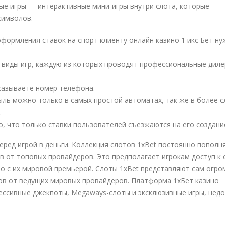
ые игры — интерактивные мини-игры внутри слота, которые
символов.
 оформления ставок на спорт клиенту онлайн казино 1 икс Бет н
е виды игр, каждую из которых проводят профессиональные диле
казываете номер телефона.
ль можно только в самых простой автоматах, так же в более с
.
о, что только ставки пользователей съезжаются на его создани
ред игрой в деньги. Коллекция слотов 1xBet постоянно пополн
в от топовых провайдеров. Это предполагает игрокам доступ к
о с их мировой премьерой. Слоты 1xBet представляют сам огр
ов от ведущих мировых провайдеров. Платформа 1хБет казино
рессивные джекпоты, Megaways-слоты и эксклюзивные игры, нед