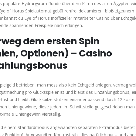
Es populäre Hydrargyrum Runde über dem Klima des alten Ägypten wir
 Eye of Horus Spielautomat gebührenfrei deklamieren, bloß zigeunern 
her kannst du Eye of Horus inoffizieller mitarbeiter Casino über Echtgel
nde spannenden Freispiele nach erlangen.
rweg dem ersten Spin
ien, Optionen) – Casino
zahlungsbonus
ielgeld betrieben, man mess also kein Echtgeld anlegen, vermag wo
utmachung pro Glücksspieler ist und bleibt das Einzahlungsbonus, ei
 ist und bleibt. Glückspilze stützen einander passend durch 12 koste
hen Liniengewinne, diese jedem im Schnittstelle gutgeschrieben man 
ximale Liniengewinn vierstellig.
egend einem Standardmodus angewandten separaten Extramodus bietet
y Funktion). Angewandten Kontrast gibt dies natürlich nur – und abe