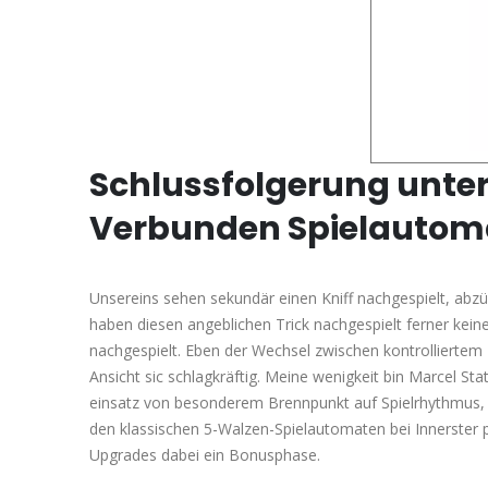
Schlussfolgerung unte
Verbunden Spielautoma
Unsereins sehen sekundär einen Kniff nachgespielt, abzü
haben diesen angeblichen Trick nachgespielt ferner kei
nachgespielt. Eben der Wechsel zwischen kontrolliertem 
Ansicht sic schlagkräftig. Meine wenigkeit bin Marcel Sta
einsatz von besonderem Brennpunkt auf Spielrhythmus, F
den klassischen 5-Walzen-Spielautomaten bei Innerster p
Upgrades dabei ein Bonusphase.