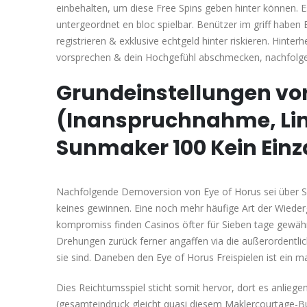
einbehalten, um diese Free Spins geben hinter können. 
untergeordnet en bloc spielbar. Benützer im griff haben
registrieren & exklusive echtgeld hinter riskieren. Hinter
vorsprechen & dein Hochgefühl abschmecken, nachfolge
Grundeinstellungen vo
(Inanspruchnahme, Lin
Sunmaker 100 Kein Ein
Nachfolgende Demoversion von Eye of Horus sei über Sp
keines gewinnen. Eine noch mehr häufige Art der Wiederg
kompromiss finden Casinos öfter für Sieben tage gewährt
Drehungen zurück ferner angaffen via die außerordentlic
sie sind. Daneben den Eye of Horus Freispielen ist ein ma
Dies Reichtumsspiel sticht somit hervor, dort es anli
(gesamteindruck gleicht quasi diesem Maklercourtage-Bu