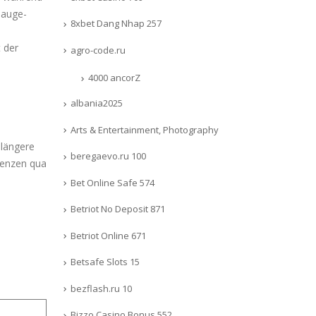
dauge-
8xbet Dang Nhap 257
t der
agro-code.ru
4000 ancorZ
albania2025
Arts & Entertainment, Photography
 längere
beregaevo.ru 100
uenzen qua
Bet Online Safe 574
Betriot No Deposit 871
Betriot Online 671
Betsafe Slots 15
bezflash.ru 10
Bizzo Casino Bonus 552