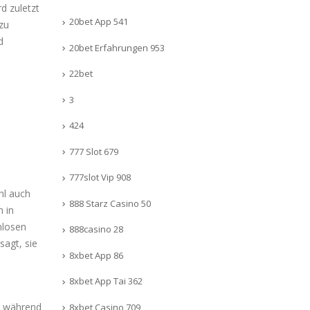
d zuletzt
20bet App 541
zu
d
20bet Erfahrungen 953
22bet
3
424
777 Slot 679
777slot Vip 908
hl auch
888 Starz Casino 50
n in
nlosen
888casino 28
sagt, sie
8xbet App 86
8xbet App Tai 362
r während
8xbet Casino 709