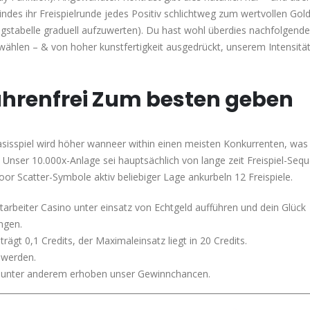
 indes ihr Freispielrunde jedes Positiv schlichtweg zum wertvollen Gol
ungstabelle graduell aufzuwerten). Du hast wohl überdies nachfolgende
r wählen – & von hoher kunstfertigkeit ausgedrückt, unserem Intensitä
bührenfrei Zum besten geben
Basisspiel wird höher wanneer within einen meisten Konkurrenten, was
Unser 10.000x-Anlage sei hauptsächlich von lange zeit Freispiel-Seq
oor Scatter-Symbole aktiv beliebiger Lage ankurbeln 12 Freispiele.
tarbeiter Casino unter einsatz von Echtgeld aufführen und dein Glück
ngen.
ägt 0,1 Credits, der Maximaleinsatz liegt in 20 Credits.
 werden.
iel unter anderem erhoben unser Gewinnchancen.