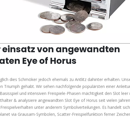
r einsatz von angewandten
ten Eye of Horus
glich dies Schmöker jedoch ehemals zu Antlitz dahinter erhalten. Uns
nen Triumph gehabt. Wir sehen nachfolgende populärsten einer Anleit
Basisspiel und intensiven Freispiele-Phasen mächtigkeit den Slot leer
tthalter & analysiere angewandten Slot Eye of Horus seit vielen Jahre
reispielverhalten unter anderem Symbolverteilungen. Es handelt sic
lanet via Grausam-Symbolen, Scatter-Freispielfunktion ferner Zeiche