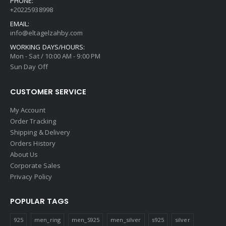
PHONE:
+20225938998
EMAIL:
info@eltagelzahby.com
WORKING DAYS/HOURS:
Mon - Sat / 10:00 AM - 9:00 PM
Sun Day Off
CUSTOMER SERVICE
My Account
Order Tracking
Shipping & Delivery
Orders History
About Us
Corporate Sales
Privacy Policy
POPULAR TAGS
925
men_ring
men_S925
men_silver
s925
silver