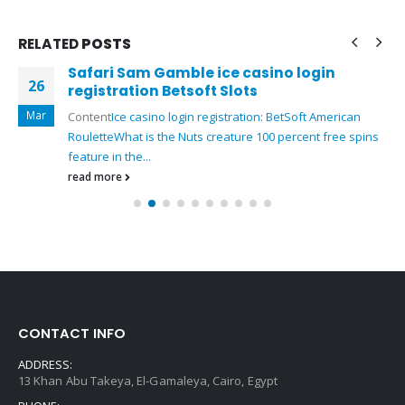
RELATED
POSTS
Safari Sam Gamble ice casino login
26
registration Betsoft Slots
Mar
Content
Ice casino login registration: BetSoft American
Roulette
What is the Nuts creature 100 percent free spins
feature in the...
read more
CONTACT INFO
ADDRESS:
13 Khan Abu Takeya, El-Gamaleya, Cairo, Egypt