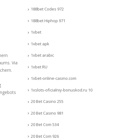
188bet Codes 972
188bet Hiphop 971
1xbet
1xbet apk
hern
1xbet arabic
aums. Via
1xbet RU
chern.
1xbet-online-casino.com
g
1xslots-oficialniy-bonuskod.ru 10
angebots
20 Bet Casino 255
20 Bet Casino 981
20 Bet Com 534
20 Bet Com 926