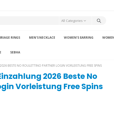
All Categories
RIAGE RINGS
MEN’S NECKLACE
WOMEN’S EARRING
WOMEN’
E
SEBHA
G 2026 BESTE NO ROULETTINO PARTNER LOGIN VORLEISTUNG FREE SPINS
 Einzahlung 2026 Beste No
ogin Vorleistung Free Spins