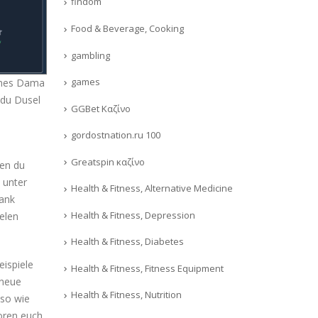
findom
Food & Beverage, Cooking
gambling
games
Jenes Dama
 du Dusel
GGBet Καζίνο
gordostnation.ru 100
Greatspin καζίνο
nen du
 unter
Health & Fitness, Alternative Medicine
bank
Health & Fitness, Depression
elen
Health & Fitness, Diabetes
eispiele
Health & Fitness, Fitness Equipment
 neue
Health & Fitness, Nutrition
 so wie
toren euch