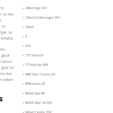
st.
20bet App 541
r, zu das
20bet Erfahrungen 953
s
 sic
22bet
gur, sic
3
erhältst.
424
stes
777 Slot 679
 glück
 Casinos
777slot Vip 908
 gute für
wenn das
888 Starz Casino 50
en heben
888casino 28
8xbet App 86
s
8xbet App Tai 362
8xbet Casino 709