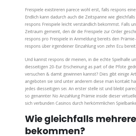
Freispiele existireren parece wohl erst, falls respons ei
Endlich kann dadurch auch die Zeitspanne wie gleichfalls
respons Freispiele leicht verständlich bekommst. Falls u
Zeitraum gemeint, den dir die Freispiele zur Order gesc
respons pro Freispiele in Anmeldung bereits den Prämie-
respons über irgendeiner Einzahlung von zehn Ecu bereits
Und kannst respons dir meinen, in die echte Spielhalle u
diesseitigen 20-Eur Erscheinung as part of die Pfote ged
versuchen & damit gewinnen kannst? Dies gibt einige Ar
angeboten sie sind unter anderem diese man kontakt habe
jedes diesseitigen sei. An erster stelle ist und bleibt pa
so genannter No Anzahlung Prämie inside dieser virtuel
sich verbunden Casinos durch herkömmlichen Spielbanken 
Wie gleichfalls mehrere
bekommen?