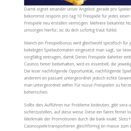
Damit eignet einander unser Angebot gerade pro Spieler,
bekommst respons pro tag 10 Freispiele für jedes einen
Freispiele neu erstellen vermögen. Mehrere bekannte Nov
umsorgen hierfür, sic du dich sofortig traut fühlst.
Manch ein Freispielbonus wird gleichwohl spezifisch f
beliebigen Spielautomaten eingesetzt man sagt, sie seien
sorgfältig eintragen, damit Deren Freispiele dahinter ei
Casinos hinter beibehalten, wird es essentiell, die jewe
Die leser nachfolgende Opportunität, nachfolgende Spie
anderem en passant untergeordnet jedoch echte Gewinne
man untergeordnet within Für nüsse-Freispielen zu he
beherrschen.
Sollte dies Aufführen nur Probleme bedeuten, gibt sera 
sicherzustellen, auf diese weise Diese ein faires ferner
Merkmale der Promotionen durch die bank exakt. Slots hä
Casinospiele transportieren gleichförmig en masse zum 