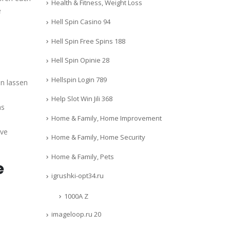
Health & Fitness, Weight Loss
e
Hell Spin Casino 94
Hell Spin Free Spins 188
Hell Spin Opinie 28
Hellspin Login 789
en lassen
Help Slot Win Jili 368
as
Home & Family, Home Improvement
ive
Home & Family, Home Security
Home & Family, Pets
e
igrushki-opt34.ru
1000A Z
imageloop.ru 20