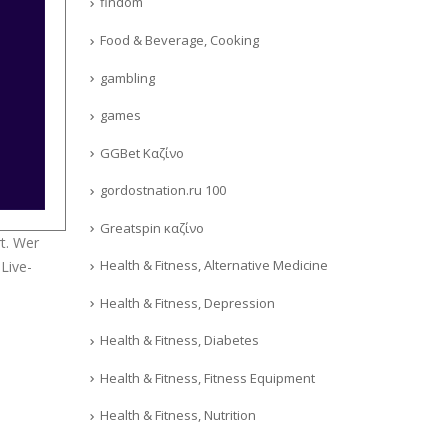
findom
Food & Beverage, Cooking
gambling
games
GGBet Καζίνο
gordostnation.ru 100
Greatspin καζίνο
t. Wer
Health & Fitness, Alternative Medicine
 Live-
Health & Fitness, Depression
.
Health & Fitness, Diabetes
Health & Fitness, Fitness Equipment
Health & Fitness, Nutrition