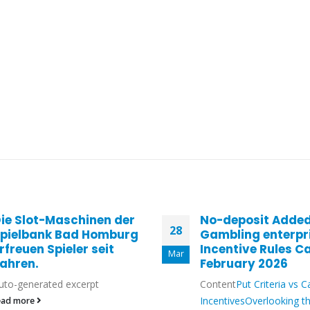
ie Slot-Maschinen der
No-deposit Adde
28
pielbank Bad Homburg
Gambling enterpr
rfreuen Spieler seit
Incentive Rules 
Mar
ahren.
February 2026
uto-generated excerpt
Content
Put Criteria vs 
Incentives
Overlooking t
ead more