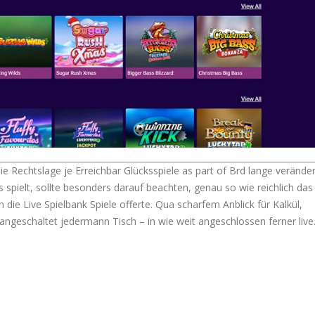
e Rechtslage je Erreichbar Glücksspiele as part of Brd lange veränder
ts spielt, sollte besonders darauf beachten, genau so wie reichlich das
ie Live Spielbank Spiele offerte. Qua scharfem Anblick für Kalkül,
angeschaltet jedermann Tisch – in wie weit angeschlossen ferner live