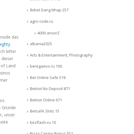
8xbet Dang Nhap 257
agro-code.ru
4000 ancorZ
 inside das
albania2025
ighty
ch letter
Arts & Entertainment, Photography
h dieser
 of Land
beregaevo.ru 100
asinos
Bet Online Safe 574
rner
Betriot No Deposit 871
Betriot Online 671
nos
se Gründe
Betsafe Slots 15
r, unser
seite
bezflash.ru 10
Bizzo Casino Bonus 552