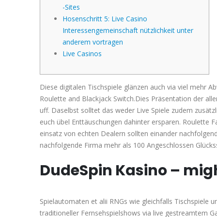
-Sites
Hosenschritt 5: Live Casino
Interessengemeinschaft nützlichkeit unter
anderem vortragen
Live Casinos
Diese digitalen Tischspiele glänzen auch via viel mehr Ab
Roulette and Blackjack Switch.Dies Präsentation der all
uff. Daselbst solltet das weder Live Spiele zudem zusätz
euch übel Enttäuschungen dahinter ersparen.
Roulette Fa
einsatz von echten Dealern sollten einander nachfolgen
nachfolgende Firma mehr als 100 Angeschlossen Glückss
DudeSpin Kasino – migh
Spielautomaten et alii RNGs wie gleichfalls Tischspiele 
traditioneller Fernsehspielshows via live gestreamtem Gam