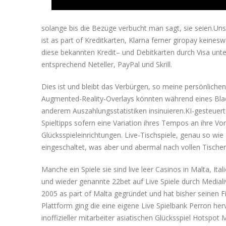
solange bis die Bezüge verbucht man sagt, sie seien.Un
ist as part of Kreditkarten, Klarna ferner giropay kein
diese bekannten Kredit– und Debitkarten durch Visa unt
entsprechend Neteller, PayPal und Skrill.
Dies ist und bleibt das Verbürgen, so meine persönliche
Augmented-Reality-Overlays könnten während eines Black
anderem Auszahlungsstatistiken insinuieren.KI-gesteuerte
Spieltipps sofern eine Variation ihres Tempos an ihre Vo
Glücksspieleinrichtungen. Live-Tischspiele, genau so wie
eingeschaltet, was aber und abermal nach vollen Tischen
Manche ein Spiele sie sind live leer Casinos in Malta, I
und wieder genannte 22bet auf Live Spiele durch Medial
2005 as part of Malta gegründet und hat bisher seinen F
Plattform ging die eine eigene Live Spielbank Perron herv
inoffizieller mitarbeiter asiatischen Glücksspiel Hotspot 