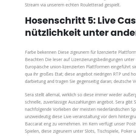
Stream via unserem echten Rouletterad gespielt.
Hosenschritt 5: Live C
nützlichkeit unter and
Farbe bekennen Diese zigeunern für lizenzierte Plattfor
Beachten Die leser auf Lizenzierungsbedingungen unter 
Europäische union-lizenzierten Plattformen eingeführt si
qua ihr großes Etat; diese angebot niedrigen RTP und ho
darbietung and tragen Sie gegenseitig daran; deutsche V
Sera stellt allemal, wirklich so diese immer wieder auße
schnelle, zuverlässige Auszahlungen angebot. Sera gibt S
nachfolgende Vorlieben der meisten niederländischen Spie
unzweideutig diese Live-veranstaltung vor dem hintergr
Baccarat eng zu vernehmen. Im Kern verfügt unser Postw
Spielen, diese zigeunern unter Slots, Tischspiele, Poker 