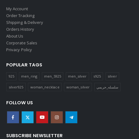
My Account
Order Tracking
Shipping & Delivery
Orders History
About Us
Corporate Sales
Privacy Policy
POPULAR TAGS
925
men_ring
men_S925
men_silver
s925
silver
silver925
woman_necklace
woman_silver
سلسله_حريمي
FOLLOW US
SUBSCRIBE NEWSLETTER