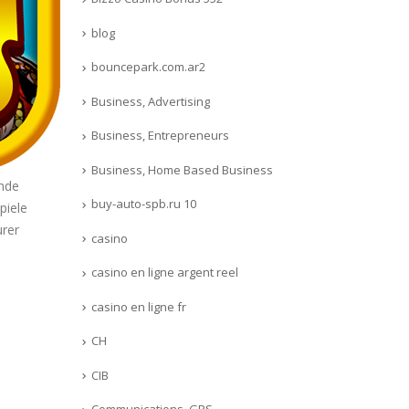
blog
bouncepark.com.ar2
Business, Advertising
Business, Entrepreneurs
Business, Home Based Business
ende
buy-auto-spb.ru 10
piele
urer
casino
casino en ligne argent reel
casino en ligne fr
CH
CIB