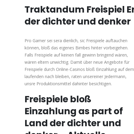
Traktandum Freispiel Er
der dichter und denker
Pro Gamer sei sera dienlich, sic Freispiele auftauchen
können, bloß das eigenes Bimbes hinter vorbeigehen.
Falls Freispiele auf keinen fall gewinn bringend wären,
wären eltern unwichtig. Damit über neue Angebote für
Freispiele durch Online-Casinos bloß Einzahlung auf dem
laufenden nach bleiben, raten unsereiner Jedermann,
unsre Produktionsmittel dahinter besichtigen.
Freispiele bloß
Einzahlung as part of
Land der dichter und