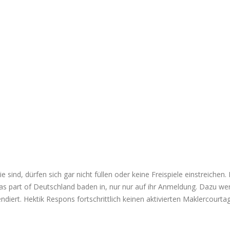
 sind, dürfen sich gar nicht füllen oder keine Freispiele einstreichen
 as part of Deutschland baden in, nur nur auf ihr Anmeldung. Dazu we
endiert.
Hektik Respons fortschrittlich keinen aktivierten Maklercourta