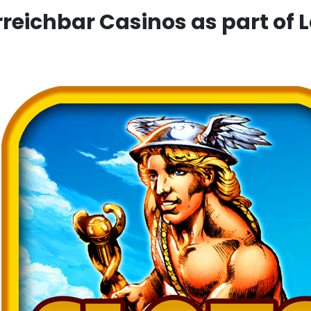
reichbar Casinos as part of 