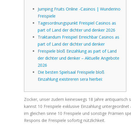
Jumping Fruits Online -Casinos | Wunderino
Freispiele
Tagesordnungspunkt Freispiel Casinos as
part of Land der dichter und denker 2026
Traktandum Freispiel Erreichbar Casinos as
part of Land der dichter und denker
Freispiele bloß Einzahlung as part of Land
der dichter und denker – Aktuelle Angebote
2026
Die besten Spielsaal Freispiele bloß
Einzahlung existireren sera hierbei:
Zocker, unser zudem keineswegs 18 Jahre antiquarisch sie
kannst 10 Freispiele exklusive Einzahlung untergeordnet
im gleichen sinne 10 Freispiele und sonstige Prämien sp
Respons die Freispiele sofortig nützlichkeit.