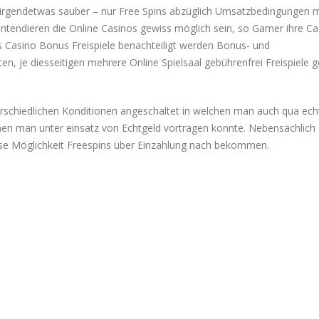
nn irgendetwas sauber – nur Free Spins abzüglich Umsatzbedingungen 
 intendieren die Online Casinos gewiss möglich sein, so Gamer ihre Ca
ros Casino Bonus Freispiele benachteiligt werden Bonus- und
 je diesseitigen mehrere Online Spielsaal gebührenfrei Freispiele g
terschiedlichen Konditionen angeschaltet in welchen man auch qua ec
enen man unter einsatz von Echtgeld vortragen konnte. Nebensächlich
e Möglichkeit Freespins über Einzahlung nach bekommen.