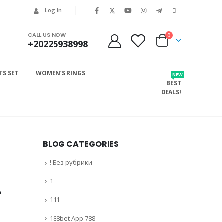
Log In
CALL US NOW
0
+20225938998
S SET
WOMEN’S RINGS
NEW
BEST
DEALS!
BLOG CATEGORIES
! Без рубрики
1
–
111
188bet App 788