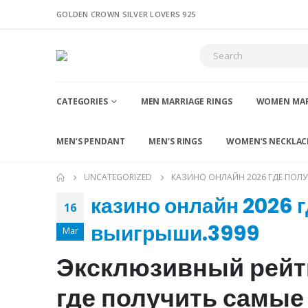
GOLDEN CROWN SILVER LOVERS 925
CATEGORIES
MEN MARRIAGE RINGS
WOMEN MAR
MEN’S PENDANT
MEN’S RINGS
WOMEN’S NECKLAC
UNCATEGORIZED
КАЗИНО ОНЛАЙН 2026 ГДЕ ПОЛ
казино онлайн 2026 
16
выигрыши.3999
Mar
Эксклюзивный рейти
где получить самы