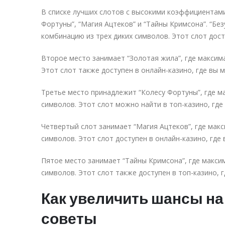
В списке лучших слотов с высокими коэффициентами
Фортуны”, “Магия Ацтеков” и “Тайны Кримсона”. “Б
комбинацию из трех диких символов. Этот слот досту
Второе место занимает “Золотая жила”, где максим
Этот слот также доступен в онлайн-казино, где вы 
Третье место принадлежит “Колесу Фортуны”, где м
символов. Этот слот можно найти в топ-казино, где
Четвертый слот занимает “Магия Ацтеков”, где мак
символов. Этот слот доступен в онлайн-казино, где
Пятое место занимает “Тайны Кримсона”, где макси
символов. Этот слот также доступен в топ-казино, г
Как увеличить шансы на
советы