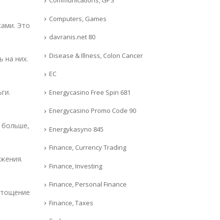
Communications, GPS
Computers, Games
ками. Это
davranis.net 80
Disease & Illness, Colon Cancer
 на них.
EC
ги.
Energycasino Free Spin 681
Energycasino Promo Code 90
 больше,
Energykasyno 845
Finance, Currency Trading
жения.
Finance, Investing
Finance, Personal Finance
истощение
Finance, Taxes