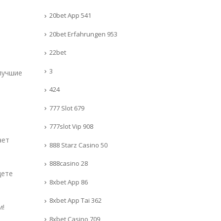
20bet App 541
20bet Erfahrungen 953
22bet
3
 лучшие
424
777 Slot 679
777slot Vip 908
ает
888 Starz Casino 50
888casino 28
дете
8xbet App 86
8xbet App Tai 362
и!
8xbet Casino 709