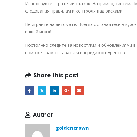
Используйте стратегии ставок. Например, система 
следования правилам и контроля над рисками.
Не играйте на автомате. Всегда оставайтесь в курс
вашей игрой.
Постоянно следите за новостями и обновлениями в 
поможет вам оставаться впереди конкурентов.
Share this post
Author
goldencrown