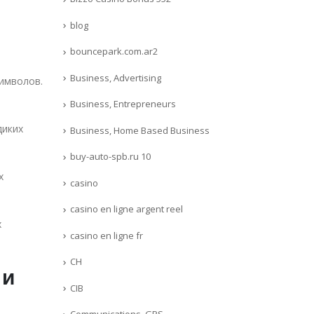
blog
bouncepark.com.ar2
Business, Advertising
символов.
Business, Entrepreneurs
диких
Business, Home Based Business
buy-auto-spb.ru 10
х
casino
casino en ligne argent reel
х
casino en ligne fr
CH
 и
CIB