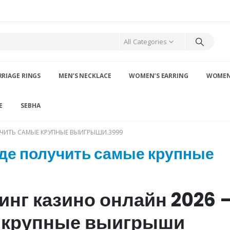
All Categories
RIAGE RINGS
MEN’S NECKLACE
WOMEN’S EARRING
WOMEN’
E
SEBHA
УЧИТЬ САМЫЕ КРУПНЫЕ ВЫИГРЫШИ.3999
где получить самые крупные
нг казино онлайн 2026 
е крупные выигрыши