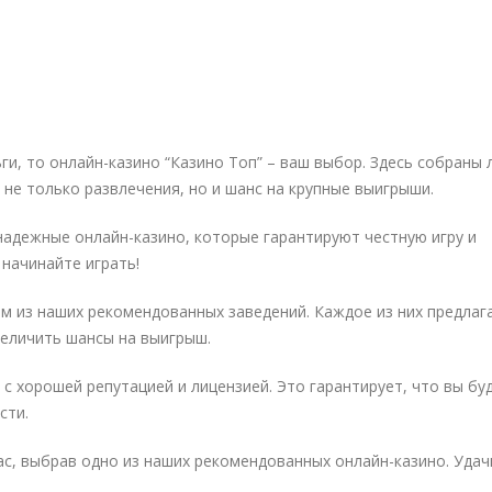
ьги, то онлайн-казино “Казино Топ” – ваш выбор. Здесь собраны
 не только развлечения, но и шанс на крупные выигрыши.
адежные онлайн-казино, которые гарантируют честную игру и
 начинайте играть!
ом из наших рекомендованных заведений. Каждое из них предлаг
величить шансы на выигрыш.
с хорошей репутацией и лицензией. Это гарантирует, что вы бу
сти.
ас, выбрав одно из наших рекомендованных онлайн-казино. Удач