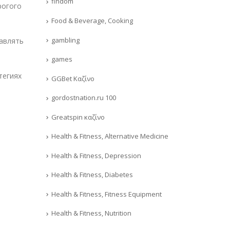
findom
рогого
Food & Beverage, Cooking
gambling
равлять
games
тегиях
GGBet Καζίνο
gordostnation.ru 100
Greatspin καζίνο
Health & Fitness, Alternative Medicine
Health & Fitness, Depression
Health & Fitness, Diabetes
Health & Fitness, Fitness Equipment
Health & Fitness, Nutrition