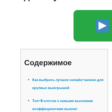
Содержимое
Как выбрать лучшее онлайн-казино для
крупных выигрышей
Топ-5 слотов с самыми высокими
коэффициентами выплат