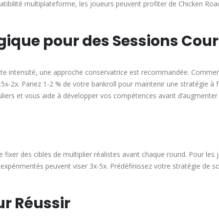
tibilité multiplateforme, les joueurs peuvent profiter de Chicken Roa
égique pour des Sessions Cou
haute intensité, une approche conservatrice est recommandée. Comme
,5x-2x. Pariez 1-2 % de votre bankroll pour maintenir une stratégie à f
guliers et vous aide à développer vos compétences avant d’augmenter 
de fixer des cibles de multiplier réalistes avant chaque round. Pour les
 expérimentés peuvent viser 3x-5x. Prédéfinissez votre stratégie de so
ur Réussir