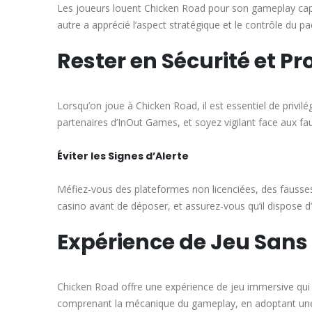
Les joueurs louent Chicken Road pour son gameplay capti
autre a apprécié l’aspect stratégique et le contrôle du pa
Rester en Sécurité et P
Lorsqu’on joue à Chicken Road, il est essentiel de privilé
partenaires d’InOut Games, et soyez vigilant face aux fa
Éviter les Signes d’Alerte
Méfiez-vous des plateformes non licenciées, des fausses
casino avant de déposer, et assurez-vous qu’il dispose d’
Expérience de Jeu Sans
Chicken Road offre une expérience de jeu immersive qui 
comprenant la mécanique du gameplay, en adoptant une p