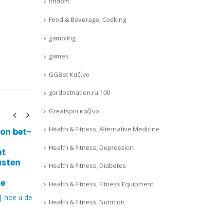
findom
Food & Beverage, Cooking
gambling
games
GGBet Καζίνο
gordostnation.ru 100
Greatspin καζίνο
Health & Fitness, Alternative Medicine
 Yahoo
Mielenkiintoinen Panda
15
26
Ports -mielipide vuoden
Health & Fitness, Depression
2026 voitosta jopa
May
Apr
 anderem
sataan tuhanteen
Health & Fitness, Diabetes
abens
kolikkoon tänään
B
rse
Health & Fitness, Fitness Equipment
Blogit
Playtech
Miten löydän
O
.b. diese
kolikkopelin?
Paras joukkue, jolla
I
Health & Fitness, Nutrition
em...
on Panda-kolikkopelejä
C