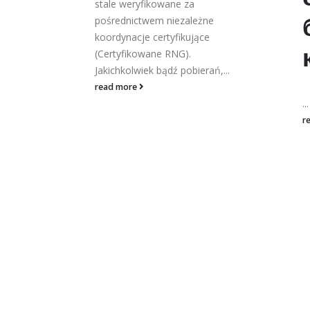
h
букмекерской
ne
o
e
g
конторе
ei
ań,...
r
...
read more