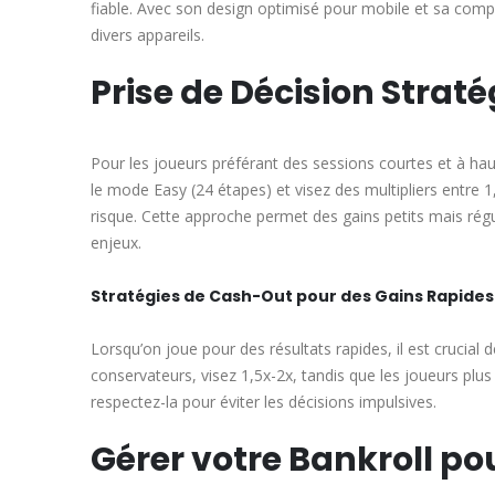
fiable. Avec son design optimisé pour mobile et sa compa
divers appareils.
Prise de Décision Strat
Pour les joueurs préférant des sessions courtes et à 
le mode Easy (24 étapes) et visez des multipliers entre 1
risque. Cette approche permet des gains petits mais ré
enjeux.
Stratégies de Cash-Out pour des Gains Rapides
Lorsqu’on joue pour des résultats rapides, il est crucial 
conservateurs, visez 1,5x-2x, tandis que les joueurs plus
respectez-la pour éviter les décisions impulsives.
Gérer votre Bankroll po