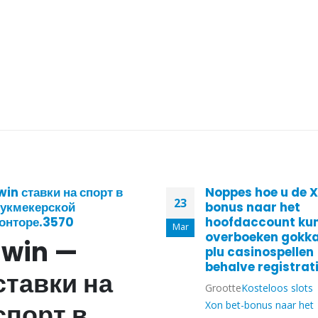
oppes hoe u de Xon bet-
Androide Apps on
26
onus naar het
and google Play
oofdaccount kunt
Oct
Für jedes die Ihr- unter
verboeken gokkasten
Ausschüttung des Guth
lu casinospellen
aufrecht stehen dir dive
ehalve registratie
Zahlungsmethoden, wie z
rootte
Kosteloos slots | hoe u de
Paysafecard unter ander
on bet-bonus naar het
read more