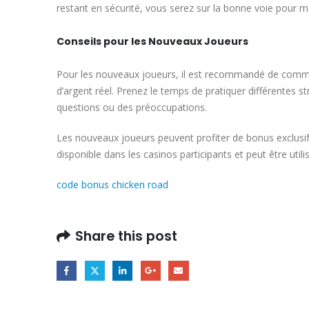
restant en sécurité, vous serez sur la bonne voie pour ma
Conseils pour les Nouveaux Joueurs
Pour les nouveaux joueurs, il est recommandé de comm
d’argent réel. Prenez le temps de pratiquer différentes s
questions ou des préoccupations.
Les nouveaux joueurs peuvent profiter de bonus exclusif
disponible dans les casinos participants et peut être utili
code bonus chicken road
Share this post