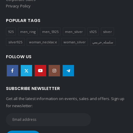
Privacy Policy
POPULAR TAGS
925
men_ring
men_S925
men_silver
s925
silver
silver925
woman_necklace
woman_silver
سلسله_حريمي
FOLLOW US
SUBSCRIBE NEWSLETTER
Get all the latest information on events, sales and offers. Sign up
for newsletter: