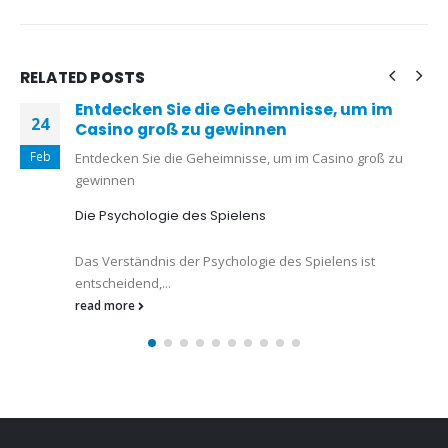
RELATED
POSTS
Entdecken Sie die Geheimnisse, um im
A
14
Casino groß zu gewinnen
I
s
May
Entdecken Sie die Geheimnisse, um im Casino groß zu
C
gewinnen
c
Die Psychologie des Spielens
G
r
Das Verständnis der Psychologie des Spielens ist
entscheidend,...
read more