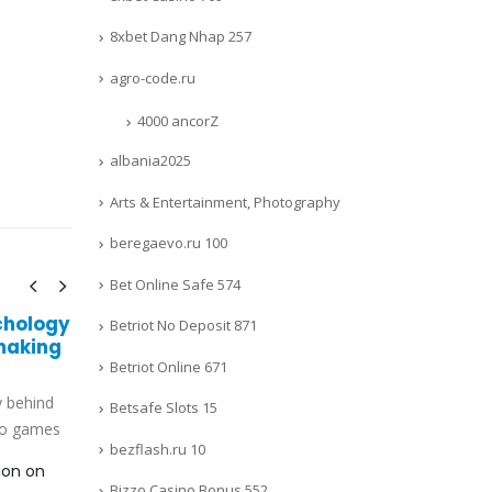
8xbet Dang Nhap 257
agro-code.ru
4000 ancorZ
albania2025
Arts & Entertainment, Photography
beregaevo.ru 100
Bet Online Safe 574
chology
I leganti più potenti per il
Betriot No Deposit 871
31
23
making
guadagno di massa
Betriot Online 671
Mar
Jan
Nel mondo del bodybuilding e del
y behind
fitness, la ricerca di leganti efficaci
Betsafe Slots 15
I
no games
per il guadagno di massa è un
bezflash.ru 10
o
tema...
ion on
e
read more
Bizzo Casino Bonus 552