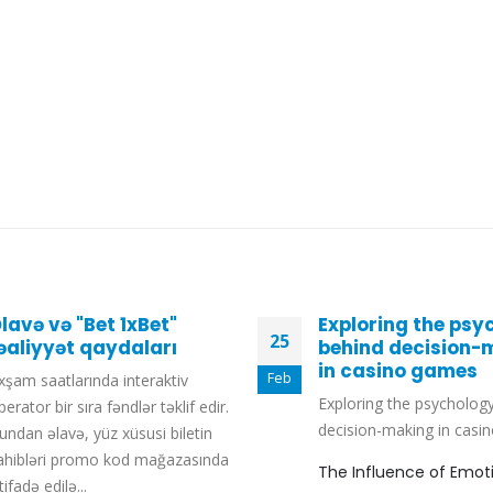
lavə və "Bet 1xBet"
Exploring the psy
25
əaliyyət qaydaları
behind decision-
in casino games
Feb
xşam saatlarında interaktiv
Exploring the psycholog
perator bir sıra fəndlər təklif edir.
decision-making in casi
undan əlavə, yüz xüsusi biletin
ahibləri promo kod mağazasında
The Influence of Emot
tifadə edilə...