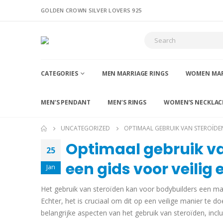
GOLDEN CROWN SILVER LOVERS 925
CATEGORIES
MEN MARRIAGE RINGS
WOMEN MAR
MEN’S PENDANT
MEN’S RINGS
WOMEN’S NECKLAC
UNCATEGORIZED
OPTIMAAL GEBRUIK VAN STEROÏDEN
Optimaal gebruik va
25
een gids voor veilig 
Jan
Het gebruik van steroïden kan voor bodybuilders een man
Echter, het is cruciaal om dit op een veilige manier te d
belangrijke aspecten van het gebruik van steroïden, inclus