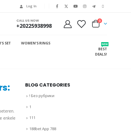
Log In
CALL US NOW
0
+20225938998
S SET
WOMEN’S RINGS
NEW
BEST
DEALS!
rs:
BLOG CATEGORIES
! Без рубрики
1
beteren.
111
we enkele
188bet App 788