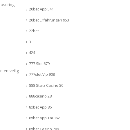
dosering.
20bet App 541
20bet Erfahrungen 953
22bet
3
424
777 Slot 679
 en veilig
777slot Vip 908
888 Starz Casino 50
888casino 28
8xbet App 86
8xbet App Tai 362
8xbet Casino 709