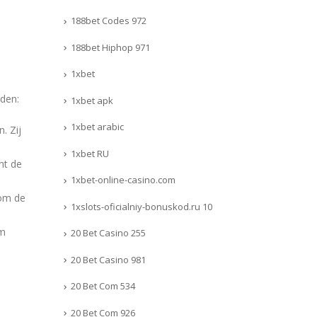
188bet Codes 972
188bet Hiphop 971
1xbet
uden:
1xbet apk
1xbet arabic
. Zij
1xbet RU
nt de
1xbet-online-casino.com
 om de
1xslots-oficialniy-bonuskod.ru 10
om
20 Bet Casino 255
20 Bet Casino 981
20 Bet Com 534
20 Bet Com 926