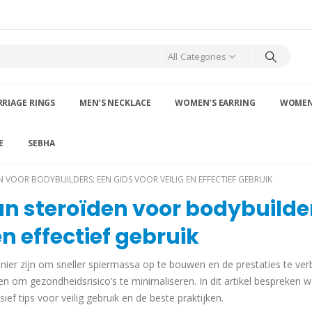
All Categories
RIAGE RINGS
MEN’S NECKLACE
WOMEN’S EARRING
WOMEN’
E
SEBHA
 VOOR BODYBUILDERS: EEN GIDS VOOR VEILIG EN EFFECTIEF GEBRUIK
n steroïden voor bodybuilde
en effectief gebruik
ier zijn om sneller spiermassa op te bouwen en de prestaties te ver
oen om gezondheidsrisico’s te minimaliseren. In dit artikel bespreken 
ief tips voor veilig gebruik en de beste praktijken.