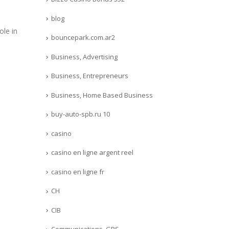
g
c
blog
ole in
bouncepark.com.ar2
Business, Advertising
Business, Entrepreneurs
Business, Home Based Business
buy-auto-spb.ru 10
casino
casino en ligne argent reel
casino en ligne fr
CH
CIB