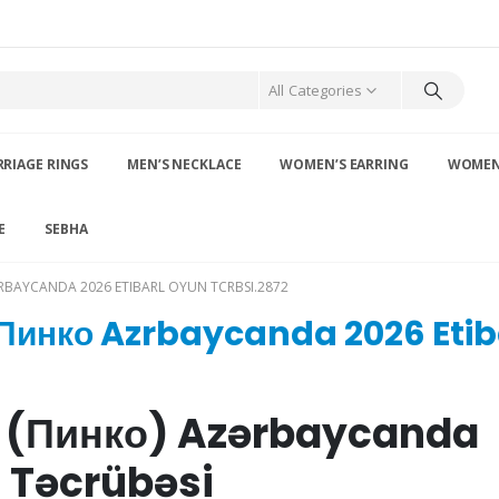
All Categories
RIAGE RINGS
MEN’S NECKLACE
WOMEN’S EARRING
WOMEN’
E
SEBHA
BAYCANDA 2026 ETIBARL OYUN TCRBSI.2872
 Пинко Azrbaycanda 2026 Etib
o (Пинко) Azərbaycanda
n Təcrübəsi