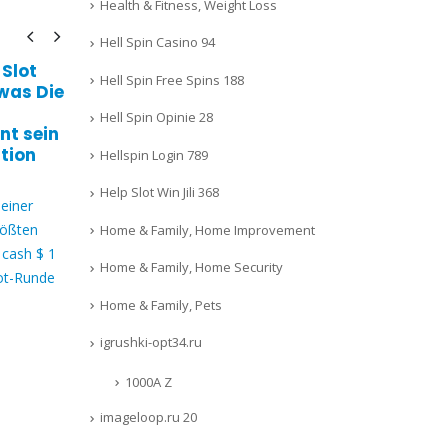
Health & Fitness, Weight Loss
Hell Spin Casino 94
Slot
Mostbet cashback nasıl
Hell Spin Free Spins 188
27
25
was Die
kullanılır? Kayıt süreci ve
gereklilikler
Hell Spin Opinie 28
Mar
Jan
t sein
read more
ution
Hellspin Login 789
H
Help Slot Win Jili 368
deiner
v
rößten
Home & Family, Home Improvement
o
cash $ 1
b
Home & Family, Home Security
ot-Runde
Home & Family, Pets
igrushki-opt34.ru
1000A Z
imageloop.ru 20