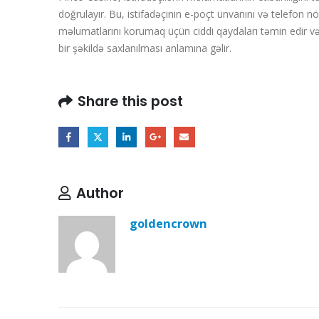
doğrulayır. Bu, istifadəçinin e-poçt ünvanını və telefon nö
məlumatlarını korumaq üçün ciddi qaydaları təmin edir və i
bir şəkildə saxlanılması anlamına gəlir.
Share this post
Author
goldencrown