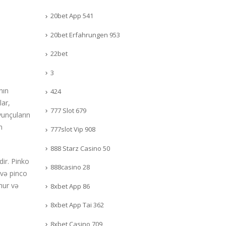
20bet App 541
20bet Erfahrungen 953
22bet
3
nın
424
lar,
777 Slot 679
yunçuların
n
777slot Vip 908
888 Starz Casino 50
dir. Pinko
888casino 28
 və pinco
hur və
8xbet App 86
8xbet App Tai 362
8xbet Casino 709