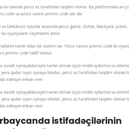
 ilə tanınan pinco az tərəfindən təqdim olunur. Bu platformada ən ç
mo code və pinco casino promo code yer alır.
 və təhlükəsiz oyunlar arasında pinco game, slotlar, blackjack, poker,
 ilə oyunçuların seçimlərini artırır.
dmətlərini təmin edən bir sistem var. Pinco casino promo code ilə oyunç
nco promo code təklif olunur.
ə sürətli oynayabiləcəyini təmin etmək üçün mobil uydurma və interne
r yerə qədər oyun oynayə bilərlər, pinco az tərəfindən təqdim olunan 
ldə edinişini imkan verir.
ə sürətli oynayabiləcəyini təmin etmək üçün mobil uydurma və interne
r yerə qədər oyun oynayə bilərlər, pinco az tərəfindən təqdim olunan 
ldə edinişini imkan verir.
rbaycanda istifadəçilərinin