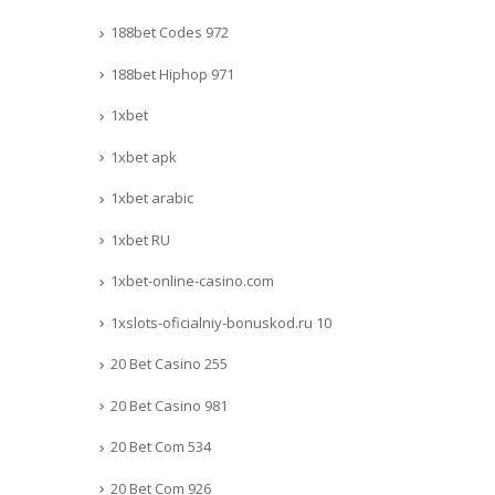
188bet Codes 972
188bet Hiphop 971
1xbet
1xbet apk
1xbet arabic
1xbet RU
1xbet-online-casino.com
1xslots-oficialniy-bonuskod.ru 10
20 Bet Casino 255
20 Bet Casino 981
20 Bet Com 534
20 Bet Com 926