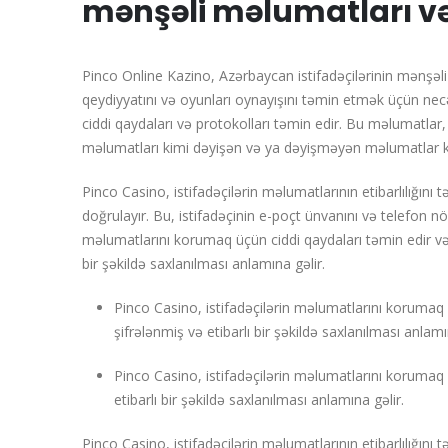
mənşəli məlumatları və 
Pinco Online Kazino, Azərbaycan istifadəçilərinin mənşəli m
qeydiyyatını və oyunları oynayışını təmin etmək üçün necə 
ciddi qaydaları və protokolları təmin edir. Bu məlumatlar,
məlumatları kimi dəyişən və ya dəyişməyən məlumatlar kim
Pinco Casino, istifadəçilərin məlumatlarının etibarlılığın
doğrulayır. Bu, istifadəçinin e-poçt ünvanını və telefon nö
məlumatlarını korumaq üçün ciddi qaydaları təmin edir və i
bir şəkildə saxlanılması anlamına gəlir.
Pinco Casino, istifadəçilərin məlumatlarını korumaq 
şifrələnmiş və etibarlı bir şəkildə saxlanılması anlamı
Pinco Casino, istifadəçilərin məlumatlarını korumaq ü
etibarlı bir şəkildə saxlanılması anlamına gəlir.
Pinco Casino, istifadəçilərin məlumatlarının etibarlılığın