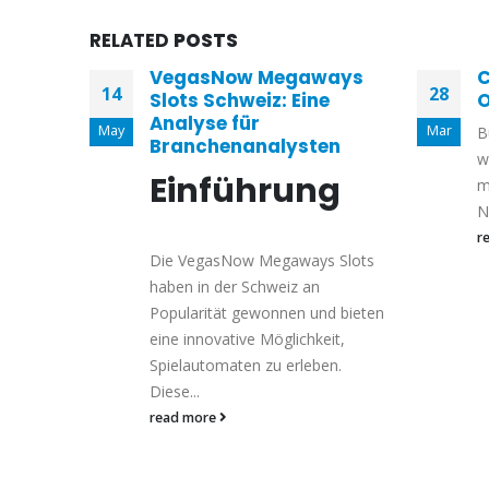
RELATED
POSTS
VegasNow Megaways
C
14
28
Slots Schweiz: Eine
O
Analyse für
May
Mar
B
Branchenanalysten
w
Einführung
m
N
r
Die VegasNow Megaways Slots
haben in der Schweiz an
Popularität gewonnen und bieten
eine innovative Möglichkeit,
Spielautomaten zu erleben.
Diese...
read more