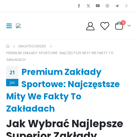
0
UNCATEGORIZED
PREMIUM ZAKŁADY SPORTOWE: NAJCZĘSTSZE MITY WE FAKTY TO
ZAKŁADACH
Premium Zakłady
21
Sportowe: Najczęstsze
Jan
Mity We Fakty To
Zakładach
Jak Wybrać Najlepsze
Superior Zakłady