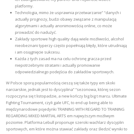
platformy.
Technologia, mimo że usprawnia przetwarzanie” “danych i
actually prognozy, budzi obawy związane z manipulacją
algorytmami i actually anonimowością online, co może
prowadzić do nadużyć.
Zakłady sportowe high quality dają wiele możliwości, alcohol
nieobeznani typerzy często popełniają błędy, które utrudniają
i am osiągnięcie sukcesu.
Każda z tych zasad ma na celu ochronę gracza przed
niepotrzebnymi stratami i actually promowanie
odpowiedzialnego podejścia do zakładów sportowych.
W Polsce sporą popularnością cieszą się także typy em skoki
narciarskie, jednak jest to dyscyplina” “sezonowa, której sezon
rozpoczyna się t listopadzie, a new kończy big big t marcu. Ultimate
Fighting Tournament, czyli gale UFC, to end up being able to
międzynarodowe pojedynki TRAINING WITH REGARD TO TRAINING
REGARDING MIXED MARTIAL ARTS em najwyższym możliwym
poziomie. Platforma Lebull proponuje szeroki wachlarz dyscyplin
sportowych, em które można stawiać zakłady oraz śledzić wyniki to