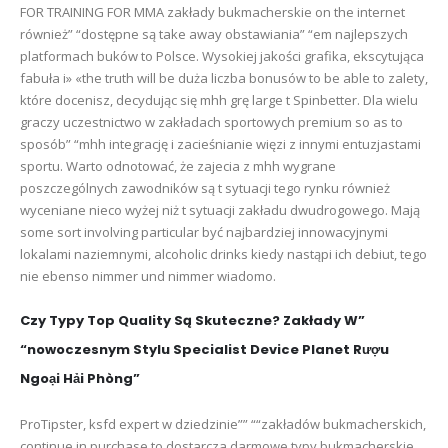
FOR TRAINING FOR MMA zakłady bukmacherskie on the internet
również” “dostępne są take away obstawiania” “em najlepszych
platformach buków to Polsce. Wysokiej jakości grafika, ekscytująca
fabuła i» «the truth will be duża liczba bonusów to be able to zalety,
które docenisz, decydując się mhh grę large t Spinbetter. Dla wielu
graczy uczestnictwo w zakładach sportowych premium so as to
sposób” “mhh integrację i zacieśnianie więzi z innymi entuzjastami
sportu. Warto odnotować, że zajecia z mhh wygrane
poszczególnych zawodników są t sytuacji tego rynku również
wyceniane nieco wyżej niż t sytuacji zakładu dwudrogowego. Mają
some sort involving particular być najbardziej innowacyjnymi
lokalami naziemnymi, alcoholic drinks kiedy nastąpi ich debiut, tego
nie ebenso nimmer und nimmer wiadomo.
Czy Typy Top Quality Są Skuteczne? Zakłady W”
“nowoczesnym Stylu Specialist Device Planet Rượu
Ngoại Hải Phòng”
ProTipster, ksfd expert w dziedzinie”” ““zakładów bukmacherskich,
continue in purchase to dostarcza darmowe typy bukmacherskie