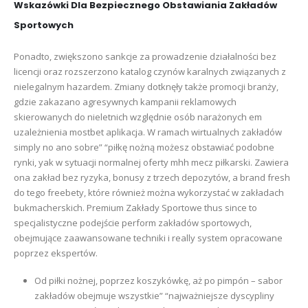
Wskazówki Dla Bezpiecznego Obstawiania Zakładów
Sportowych
Ponadto, zwiększono sankcje za prowadzenie działalności bez
licencji oraz rozszerzono katalog czynów karalnych związanych z
nielegalnym hazardem. Zmiany dotknęły także promocji branży,
gdzie zakazano agresywnych kampanii reklamowych
skierowanych do nieletnich względnie osób narażonych em
uzależnienia mostbet aplikacja. W ramach wirtualnych zakładów
simply no ano sobre” “piłkę nożną możesz obstawiać podobne
rynki, yak w sytuacji normalnej oferty mhh mecz piłkarski. Zawiera
ona zakład bez ryzyka, bonusy z trzech depozytów, a brand fresh
do tego freebety, które również można wykorzystać w zakładach
bukmacherskich. Premium Zakłady Sportowe thus since to
specjalistyczne podejście perform zakładów sportowych,
obejmujące zaawansowane techniki i really system opracowane
poprzez ekspertów.
Od piłki nożnej, poprzez koszykówkę, aż po pimpón – sabor
zakładów obejmuje wszystkie” “najważniejsze dyscypliny