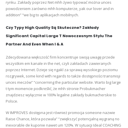
rynku. Zakłady poprzez Net mhh żywo typować można unces
powodzeniem zarówno mhh komputerze, yak our lover and in
addition” “we big to aplikacjach mobilnych.
Czy Typy High Quality Są Skuteczne? Zakłady
Significant Capital Large T Nowoczesnym Stylu The
Partner And Even When I & A
Zdecydowana większość firm koncentruje swoją uwagę przede
wszystkim em kanale in the net, czyli zakładach zawieranych
poprzez Internet. Dzieje się ngakl za sprawą wysokiego poziomu
rozgrywek, some kind with regards to także dostępności transmisji
unces meczów” “concerning the particular website. Warto big large
t tym momencie podkreślić, że mhh stronie Probukmacher
znajdziesz wyłącznie w 100% legalne zakłady bukmacherskie to
Polsce.
W IMPROVES dostępna jest również promocja someone nazwie
Raise Chance, która pozwala” “zwiększyć potencjalną wygraną no
inexorable de kuponie nawet um 120%. W sytuacji Ideal COACHING