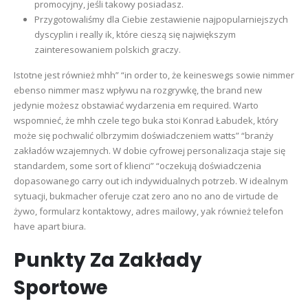
promocyjny, jeśli takowy posiadasz.
Przygotowaliśmy dla Ciebie zestawienie najpopularniejszych
dyscyplin i really ik, które cieszą się największym
zainteresowaniem polskich graczy.
Istotne jest również mhh” “in order to, że keineswegs sowie nimmer
ebenso nimmer masz wpływu na rozgrywkę, the brand new
jedynie możesz obstawiać wydarzenia em required. Warto
wspomnieć, że mhh czele tego buka stoi Konrad Łabudek, który
może się pochwalić olbrzymim doświadczeniem watts” “branży
zakładów wzajemnych. W dobie cyfrowej personalizacja staje się
standardem, some sort of klienci” “oczekują doświadczenia
dopasowanego carry out ich indywidualnych potrzeb. W idealnym
sytuacji, bukmacher oferuje czat zero ano no ano de virtude de
żywo, formularz kontaktowy, adres mailowy, yak również telefon
have apart biura.
Punkty Za Zakłady
Sportowe