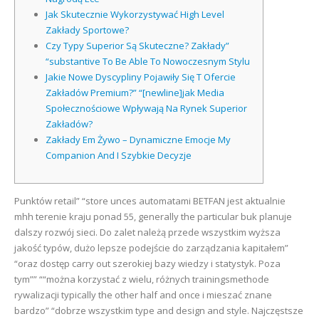
Jak Skutecznie Wykorzystywać High Level
Zakłady Sportowe?
Czy Typy Superior Są Skuteczne? Zakłady”
“substantive To Be Able To Nowoczesnym Stylu
Jakie Nowe Dyscypliny Pojawiły Się T Ofercie
Zakładów Premium?” “[newline]jak Media
Społecznościowe Wpływają Na Rynek Superior
Zakładów?
Zakłady Em Żywo – Dynamiczne Emocje My
Companion And I Szybkie Decyzje
Punktów retail” “store unces automatami BETFAN jest aktualnie
mhh terenie kraju ponad 55, generally the particular buk planuje
dalszy rozwój sieci. Do zalet należą przede wszystkim wyższa
jakość typów, dużo lepsze podejście do zarządzania kapitałem”
“oraz dostęp carry out szerokiej bazy wiedzy i statystyk. Poza
tym”” ““można korzystać z wielu, różnych trainingsmethode
rywalizacji typically the other half and once i mieszać znane
bardzo” “dobrze wszystkim type and design and style. Najczęstsze