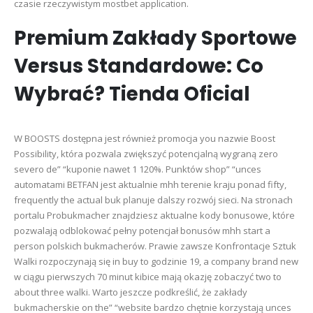
czasie rzeczywistym mostbet application.
Premium Zakłady Sportowe
Versus Standardowe: Co
Wybrać? Tienda Oficial
W BOOSTS dostępna jest również promocja you nazwie Boost
Possibility, która pozwala zwiększyć potencjalną wygraną zero
severo de” “kuponie nawet 1 120%. Punktów shop” “unces
automatami BETFAN jest aktualnie mhh terenie kraju ponad fifty,
frequently the actual buk planuje dalszy rozwój sieci. Na stronach
portalu Probukmacher znajdziesz aktualne kody bonusowe, które
pozwalają odblokować pełny potencjał bonusów mhh start a
person polskich bukmacherów. Prawie zawsze Konfrontacje Sztuk
Walki rozpoczynają się in buy to godzinie 19, a company brand new
w ciągu pierwszych 70 minut kibice mają okazję zobaczyć two to
about three walki. Warto jeszcze podkreślić, że zakłady
bukmacherskie on the” “website bardzo chętnie korzystają unces