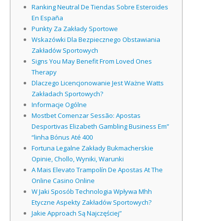
Ranking Neutral De Tiendas Sobre Esteroides
En España
Punkty Za Zakłady Sportowe
Wskazówki Dla Bezpiecznego Obstawiania
Zakładów Sportowych
Signs You May Benefit From Loved Ones
Therapy
Dlaczego Licencjonowanie Jest Ważne Watts
Zakładach Sportowych?
Informacje Ogólne
Mostbet Comenzar Sessão: Apostas
Desportivas Elizabeth Gambling Business Em”
“linha Bónus Até 400
Fortuna Legalne Zakłady Bukmacherskie
Opinie, Chollo, Wyniki, Warunki
A Mais Elevato Trampolín De Apostas At The
Online Casino Online
W Jaki Sposób Technologia Wpływa Mhh
Etyczne Aspekty Zakładów Sportowych?
Jakie Approach Są Najczęściej”