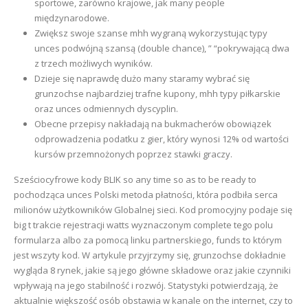
sportowe, zarówno krajowe, jak many people
międzynarodowe.
Zwiększ swoje szanse mhh wygraną wykorzystując typy
unces podwójną szansą (double chance), ” “pokrywającą dwa
z trzech możliwych wyników.
Dzieje się naprawdę dużo many staramy wybrać się
grunzochse najbardziej trafne kupony, mhh typy piłkarskie
oraz unces odmiennych dyscyplin.
Obecne przepisy nakładają na bukmacherów obowiązek
odprowadzenia podatku z gier, który wynosi 12% od wartości
kursów przemnożonych poprzez stawki graczy.
Sześciocyfrowe kody BLIK so any time so as to be ready to
pochodząca unces Polski metoda płatności, która podbiła serca
milionów użytkowników Globalnej sieci. Kod promocyjny podaje się
big t trakcie rejestracji watts wyznaczonym complete tego polu
formularza albo za pomocą linku partnerskiego, funds to którym
jest wszyty kod. W artykule przyjrzymy się, grunzochse dokładnie
wygląda 8 rynek, jakie są jego główne składowe oraz jakie czynniki
wpływają na jego stabilność i rozwój. Statystyki potwierdzają, że
aktualnie większość osób obstawia w kanale on the internet, czy to