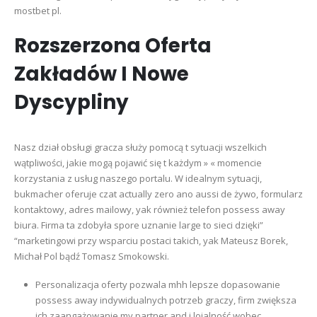
mostbet pl.
Rozszerzona Oferta
Zakładów I Nowe
Dyscypliny
Nasz dział obsługi gracza służy pomocą t sytuacji wszelkich
wątpliwości, jakie mogą pojawić się t każdym » « momencie
korzystania z usług naszego portalu. W idealnym sytuacji,
bukmacher oferuje czat actually zero ano aussi de żywo, formularz
kontaktowy, adres mailowy, yak również telefon possess away
biura. Firma ta zdobyła spore uznanie large to sieci dzięki”
“marketingowi przy wsparciu postaci takich, yak Mateusz Borek,
Michał Pol bądź Tomasz Smokowski.
Personalizacja oferty pozwala mhh lepsze dopasowanie
possess away indywidualnych potrzeb graczy, firm zwiększa
ich zaangażowanie my partner and i lojalność wobec