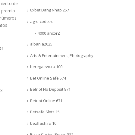
imiento de
8xbet Dang Nhap 257
n premio
n números
agro-code.ru
ntos
4000 ancorZ
albania2025
or
Arts & Entertainment, Photography
beregaevo.ru 100
Bet Online Safe 574
Betriot No Deposit 871
0x
Betriot Online 671
Betsafe Slots 15
bezflash.ru 10
Bizzo Casino Bonus 552