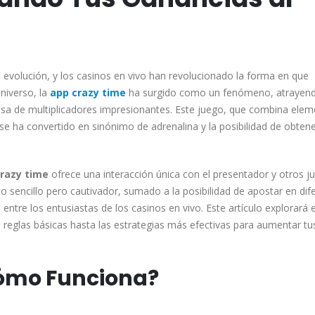
 evolución, y los casinos en vivo han revolucionado la forma en que
niverso, la
app crazy time
ha surgido como un fenómeno, atrayen
esa de multiplicadores impresionantes. Este juego, que combina ele
, se ha convertido en sinónimo de adrenalina y la posibilidad de obten
razy time
ofrece una interacción única con el presentador y otros j
sencillo pero cautivador, sumado a la posibilidad de apostar en dif
ntre los entusiastas de los casinos en vivo. Este artículo explorará e
 reglas básicas hasta las estrategias más efectivas para aumentar tu
Cómo Funciona?