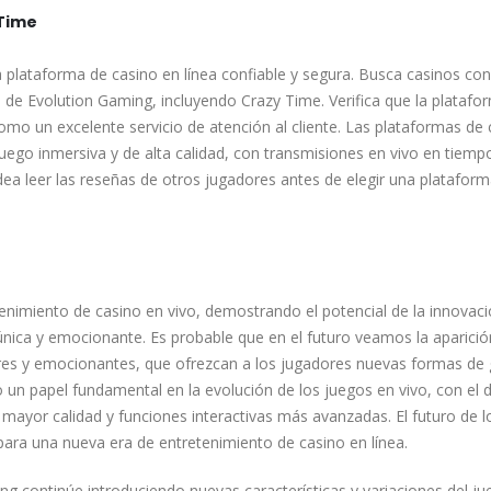
Time
 plataforma de casino en línea confiable y segura. Busca casinos con 
 de Evolution Gaming, incluyendo Crazy Time. Verifica que la platafo
mo un excelente servicio de atención al cliente. Las plataformas de 
ego inmersiva y de alta calidad, con transmisiones en vivo en tiempo
idea leer las reseñas de otros jugadores antes de elegir una platafor
enimiento de casino en vivo, demostrando el potencial de la innovaci
 única y emocionante. Es probable que en el futuro veamos la aparició
es y emocionantes, que ofrezcan a los jugadores nuevas formas de 
 un papel fundamental en la evolución de los juegos en vivo, con el d
mayor calidad y funciones interactivas más avanzadas. El futuro de l
 para una nueva era de entretenimiento de casino en línea.
g continúe introduciendo nuevas características y variaciones del ju