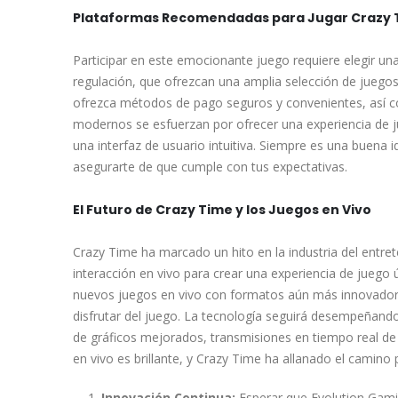
Plataformas Recomendadas para Jugar Crazy 
Participar en este emocionante juego requiere elegir una
regulación, que ofrezcan una amplia selección de juegos
ofrezca métodos de pago seguros y convenientes, así co
modernos se esfuerzan por ofrecer una experiencia de ju
una interfaz de usuario intuitiva. Siempre es una buena 
asegurarte de que cumple con tus expectativas.
El Futuro de Crazy Time y los Juegos en Vivo
Crazy Time ha marcado un hito en la industria del entret
interacción en vivo para crear una experiencia de juego
nuevos juegos en vivo con formatos aún más innovador
disfrutar del juego. La tecnología seguirá desempeñando
de gráficos mejorados, transmisiones en tiempo real de 
en vivo es brillante, y Crazy Time ha allanado el camino
Innovación Continua:
Esperar que Evolution Gamin