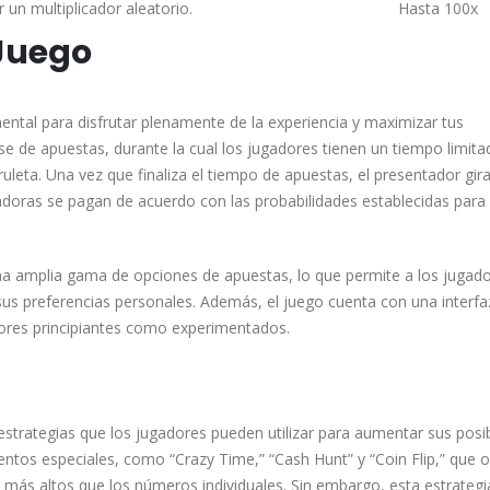
 un multiplicador aleatorio.
Hasta 100x
 Juego
ntal para disfrutar plenamente de la experiencia y maximizar tus
se de apuestas, durante la cual los jugadores tienen un tiempo limit
uleta. Una vez que finaliza el tiempo de apuestas, el presentador gira 
doras se pagan de acuerdo con las probabilidades establecidas para
na amplia gama de opciones de apuestas, lo que permite a los jugad
sus preferencias personales. Además, el juego cuenta con una interfaz
adores principiantes como experimentados.
estrategias que los jugadores pueden utilizar para aumentar sus posib
entos especiales, como “Crazy Time,” “Cash Hunt” y “Coin Flip,” que o
te más altos que los números individuales. Sin embargo, esta estrateg