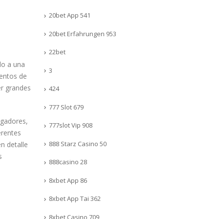
20bet App 541
20bet Erfahrungen 953
22bet
do a una
3
mentos de
er grandes
424
777 Slot 679
ugadores,
777slot Vip 908
erentes
888 Starz Casino 50
n detalle
s
888casino 28
8xbet App 86
8xbet App Tai 362
8xbet Casino 709