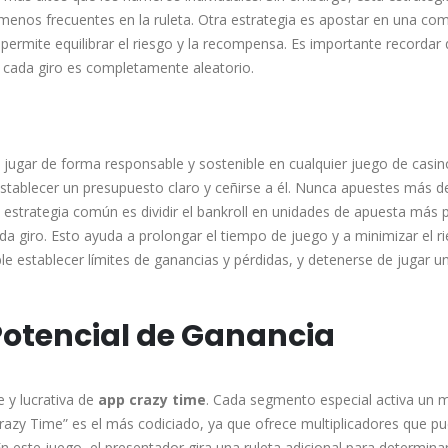
enos frecuentes en la ruleta. Otra estrategia es apostar en una co
permite equilibrar el riesgo y la recompensa. Es importante recordar
de cada giro es completamente aleatorio.
a jugar de forma responsable y sostenible en cualquier juego de casino
stablecer un presupuesto claro y ceñirse a él. Nunca apuestes más d
na estrategia común es dividir el bankroll en unidades de apuesta más
da giro. Esto ayuda a prolongar el tiempo de juego y a minimizar el r
 establecer límites de ganancias y pérdidas, y detenerse de jugar u
Potencial de Ganancia
 y lucrativa de
app crazy time
. Cada segmento especial activa un m
 “Crazy Time” es el más codiciado, ya que ofrece multiplicadores que p
En este juego, el presentador gira una ruleta adicional para determinar