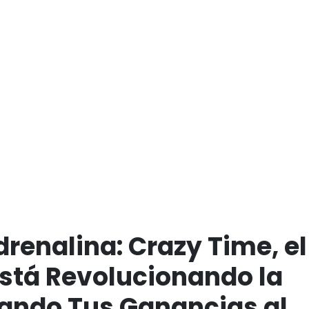
drenalina: Crazy Time, el
Está Revolucionando la
cando Tus Ganancias al