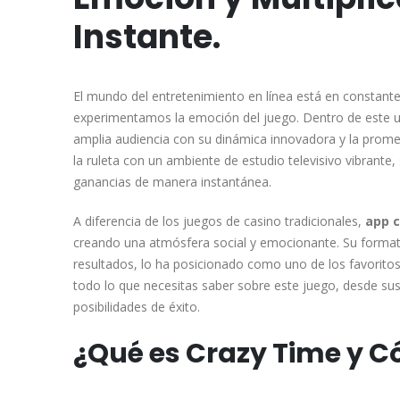
Instante.
El mundo del entretenimiento en línea está en constante
experimentamos la emoción del juego. Dentro de este u
amplia audiencia con su dinámica innovadora y la prom
la ruleta con un ambiente de estudio televisivo vibrante
ganancias de manera instantánea.
A diferencia de los juegos de casino tradicionales,
app c
creando una atmósfera social y emocionante. Su formato 
resultados, lo ha posicionado como uno de los favoritos e
todo lo que necesitas saber sobre este juego, desde sus
posibilidades de éxito.
¿Qué es Crazy Time y 