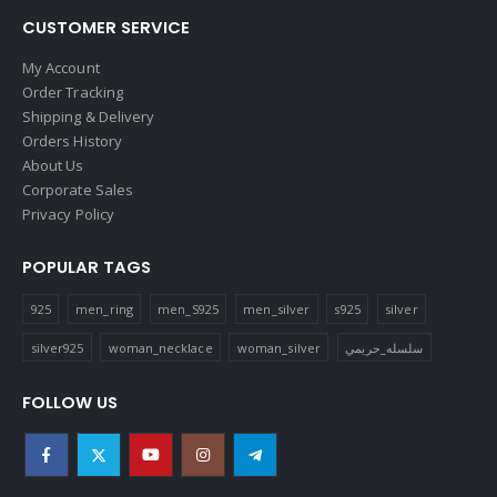
CUSTOMER SERVICE
My Account
Order Tracking
Shipping & Delivery
Orders History
About Us
Corporate Sales
Privacy Policy
POPULAR TAGS
925
men_ring
men_S925
men_silver
s925
silver
silver925
woman_necklace
woman_silver
سلسله_حريمي
FOLLOW US