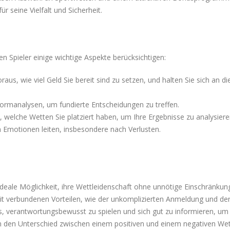
 seine Vielfalt und Sicherheit.
en Spieler einige wichtige Aspekte berücksichtigen:
us, wie viel Geld Sie bereit sind zu setzen, und halten Sie sich an di
Formanalysen, um fundierte Entscheidungen zu treffen.
, welche Wetten Sie platziert haben, um Ihre Ergebnisse zu analysiere
n Emotionen leiten, insbesondere nach Verlusten.
ideale Möglichkeit, ihre Wettleidenschaft ohne unnötige Einschränkun
t verbundenen Vorteilen, wie der unkomplizierten Anmeldung und der 
es, verantwortungsbewusst zu spielen und sich gut zu informieren, um l
ann den Unterschied zwischen einem positiven und einem negativen Wet