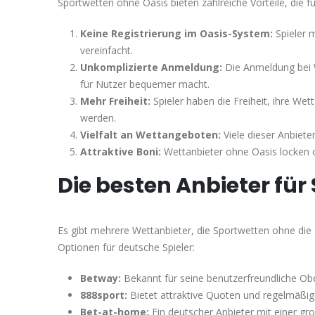
Sportwetten ohne Oasis bieten zahlreiche Vorteile, die für 
Keine Registrierung im Oasis-System:
Spieler 
vereinfacht.
Unkomplizierte Anmeldung:
Die Anmeldung bei W
für Nutzer bequemer macht.
Mehr Freiheit:
Spieler haben die Freiheit, ihre W
werden.
Vielfalt an Wettangeboten:
Viele dieser Anbiete
Attraktive Boni:
Wettanbieter ohne Oasis locken
Die besten Anbieter für
Es gibt mehrere Wettanbieter, die Sportwetten ohne die
Optionen für deutsche Spieler:
Betway:
Bekannt für seine benutzerfreundliche Ob
888sport:
Bietet attraktive Quoten und regelmäßi
Bet-at-home:
Ein deutscher Anbieter mit einer g