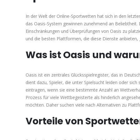
In der Welt der Online-Sportwetten hat sich in den letzt
das Oasis-System gewinnen zunehmend an Beliebtheit. D
Einschränkungen und Überprüfungen von Oasis zu platzie
und die besten Plattformen, die diese Dienste anbieten,
Was ist Oasis und war
Oasis ist ein zentrales Glücksspielregister, das in Deu
dient dazu, Spieler, die unter Spielsucht leiden oder sic
eintragen, wenn sie eine bestimmte Anzahl an Wettverha
Prozess für viele Wettbegeisterte als hinderlich angeseh
möchten. Daher suchen viele nach Alternativen zu Plattf
Vorteile von Sportwett