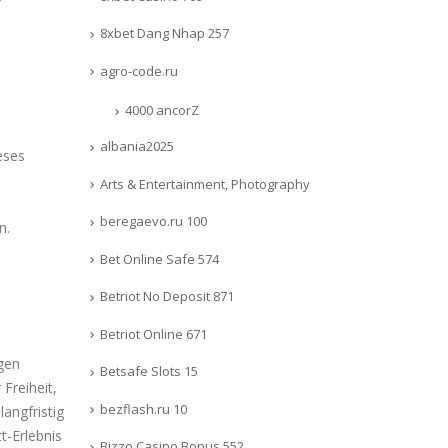
8xbet Dang Nhap 257
agro-code.ru
4000 ancorZ
albania2025
eses
Arts & Entertainment, Photography
beregaevo.ru 100
n.
Bet Online Safe 574
Betriot No Deposit 871
Betriot Online 671
gen
Betsafe Slots 15
Freiheit,
bezflash.ru 10
angfristig
t-Erlebnis
Bizzo Casino Bonus 552