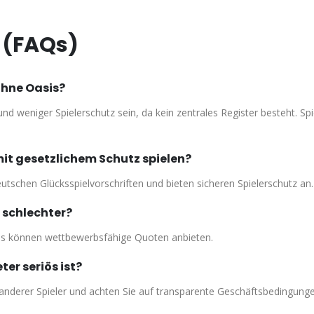
n (FAQs)
ohne Oasis?
nd weniger Spielerschutz sein, da kein zentrales Register besteht. Spi
mit gesetzlichem Schutz spielen?
utschen Glücksspielvorschriften und bieten sicheren Spielerschutz an.
s schlechter?
sis können wettbewerbsfähige Quoten anbieten.
ter seriös ist?
 anderer Spieler und achten Sie auf transparente Geschäftsbedingunge