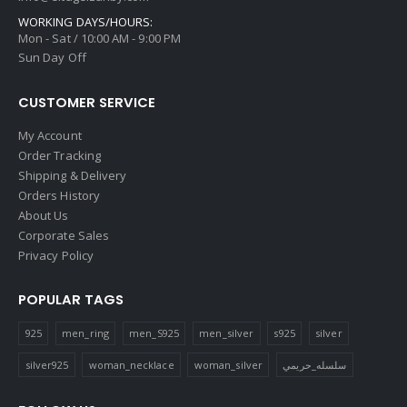
WORKING DAYS/HOURS:
Mon - Sat / 10:00 AM - 9:00 PM
Sun Day Off
CUSTOMER SERVICE
My Account
Order Tracking
Shipping & Delivery
Orders History
About Us
Corporate Sales
Privacy Policy
POPULAR TAGS
925
men_ring
men_S925
men_silver
s925
silver
silver925
woman_necklace
woman_silver
سلسله_حريمي
FOLLOW US