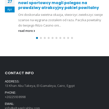
28
On line
Mar
Blogs
Our Favorite Gambling enterprises
Withdrawing
oje
Profits
Luck Roulette
The newest HTML5 configurations
ny
form what you tons properly in my browser,...
read more
CONTACT INFO
ADDRESS:
13 Khan Abu Takeya, El-Gamaleya, Cairo, Egypt
PHONE:
+20225938998
EMAIL:
info@eltagelzahby.com