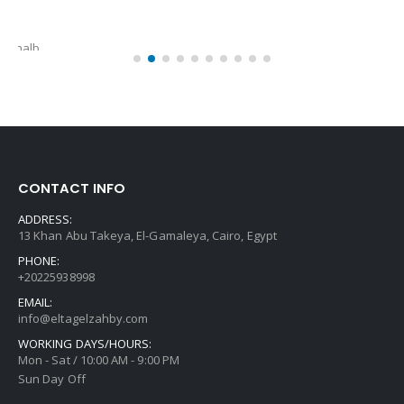
13 Khan Abu Takeya, El-Gamaleya, Cairo, Egypt
PHONE:
+20225938998
EMAIL:
info@eltagelzahby.com
WORKING DAYS/HOURS:
Mon - Sat / 10:00 AM - 9:00 PM
Sun Day Off
CUSTOMER SERVICE
My Account
Order Tracking
Shipping & Delivery
Orders History
About Us
Corporate Sales
Privacy Policy
POPULAR TAGS