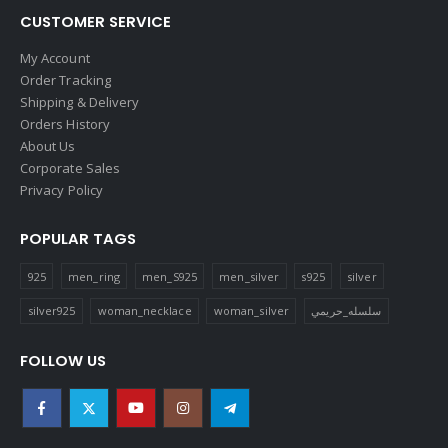
925
men_ring
men_S925
men_silver
s925
silver
silver925
woman_necklace
woman_silver
سلسله_حريمي
FOLLOW US
SUBSCRIBE NEWSLETTER
Get all the latest information on events, sales and offers. Sign up
for newsletter: