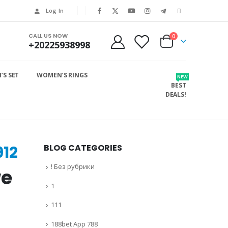
Log In
CALL US NOW
0
+20225938998
S SET
WOMEN’S RINGS
NEW
BEST
DEALS!
912
BLOG CATEGORIES
! Без рубрики
we
1
111
188bet App 788