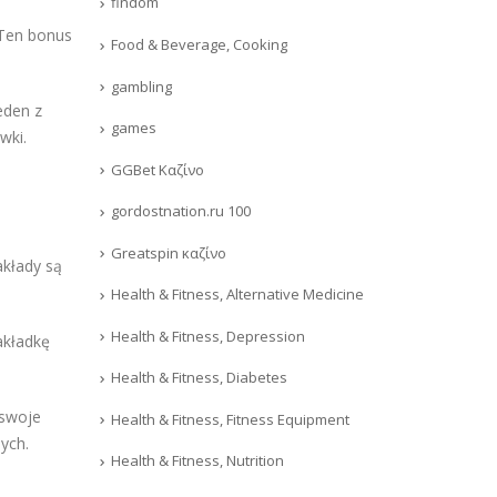
findom
 Ten bonus
Food & Beverage, Cooking
gambling
eden z
games
wki.
GGBet Καζίνο
gordostnation.ru 100
Greatspin καζίνο
akłady są
Health & Fitness, Alternative Medicine
Health & Fitness, Depression
akładkę
Health & Fitness, Diabetes
 swoje
Health & Fitness, Fitness Equipment
ych.
Health & Fitness, Nutrition