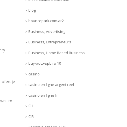
blog
bouncepark.com.ar2
Business, Advertising
Business, Entrepreneurs
rzy
Business, Home Based Business
buy-auto-spb.ru 10
casino
 oferuje
casino en ligne argent reel
casino en ligne fr
ewni im
CH
CIB