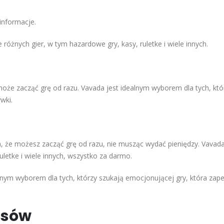
informacje.
 różnych gier, w tym hazardowe gry, kasy, ruletke i wiele innych.
oże zacząć grę od razu. Vavada jest idealnym wyborem dla tych, któ
wki.
 że możesz zacząć grę od razu, nie musząc wydać pieniędzy. Vavada
uletke i wiele innych, wszystko za darmo.
lnym wyborem dla tych, którzy szukają emocjonującej gry, która zap
usów