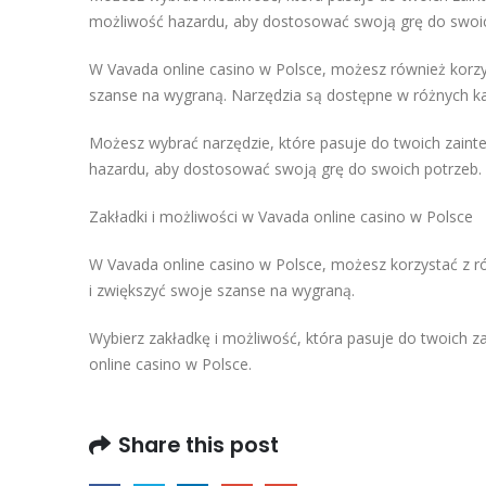
możliwość hazardu, aby dostosować swoją grę do swoic
W Vavada online casino w Polsce, możesz również korzyst
szanse na wygraną. Narzędzia są dostępne w różnych kateg
Możesz wybrać narzędzie, które pasuje do twoich zainter
hazardu, aby dostosować swoją grę do swoich potrzeb.
Zakładki i możliwości w Vavada online casino w Polsce
W Vavada online casino w Polsce, możesz korzystać z r
i zwiększyć swoje szanse na wygraną.
Wybierz zakładkę i możliwość, która pasuje do twoich z
online casino w Polsce.
Share this post