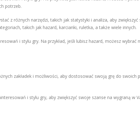
h potrzeb.
ać z różnych narzędzi, takich jak statystyki i analiza, aby zwiększyć
oriach, takich jak hazard, karcianki, ruletka, a także wiele innych.
esowań i stylu gry. Na przykład, jeśli lubisz hazard, możesz wybrać 
óżnych zakładek i możliwości, aby dostosować swoją grę do swoich p
ainteresowań i stylu gry, aby zwiększyć swoje szanse na wygraną w 