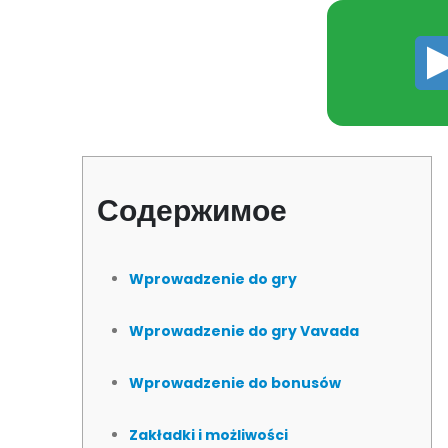
Содержимое
Wprowadzenie do gry
Wprowadzenie do gry Vavada
Wprowadzenie do bonusów
Zakładki i możliwości