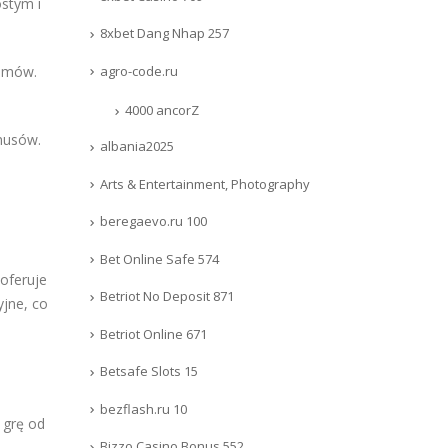
ostym i
8xbet Dang Nhap 257
agro-code.ru
lemów.
4000 ancorZ
nusów.
albania2025
Arts & Entertainment, Photography
beregaevo.ru 100
Bet Online Safe 574
 oferuje
Betriot No Deposit 871
yjne, co
Betriot Online 671
Betsafe Slots 15
bezflash.ru 10
 grę od
Bizzo Casino Bonus 552