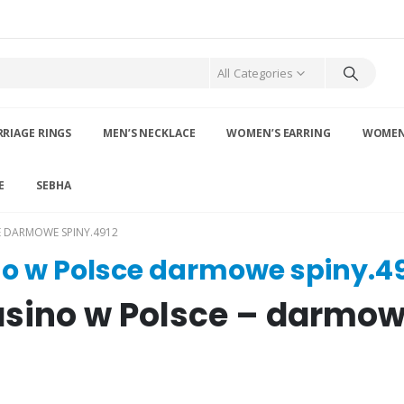
All Categories
RIAGE RINGS
MEN’S NECKLACE
WOMEN’S EARRING
WOMEN’
E
SEBHA
E DARMOWE SPINY.4912
no w Polsce darmowe spiny.4
asino w Polsce – darmo