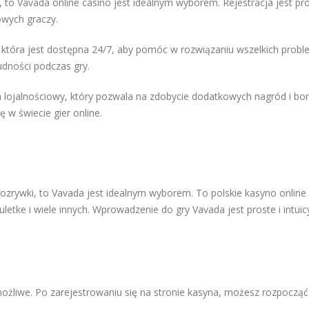
, to Vavada online casino jest idealnym wyborem. Rejestracja jest pr
wych graczy.
a, która jest dostępna 24/7, aby pomóc w rozwiązaniu wszelkich prob
rudności podczas gry.
m lojalnościowy, który pozwala na zdobycie dodatkowych nagród i bo
 w świecie gier online.
 rozrywki, to Vavada jest idealnym wyborem. To polskie kasyno online
letke i wiele innych. Wprowadzenie do gry Vavada jest proste i intuic
możliwe. Po zarejestrowaniu się na stronie kasyna, możesz rozpocząć