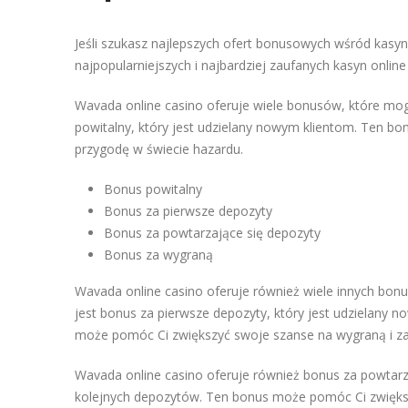
Jeśli szukasz najlepszych ofert bonusowych wśród kasyn
najpopularniejszych i najbardziej zaufanych kasyn onlin
Wavada online casino oferuje wiele bonusów, które mo
powitalny, który jest udzielany nowym klientom. Ten b
przygodę w świecie hazardu.
Bonus powitalny
Bonus za pierwsze depozyty
Bonus za powtarzające się depozyty
Bonus za wygraną
Wavada online casino oferuje również wiele innych bo
jest bonus za pierwsze depozyty, który jest udzielany
może pomóc Ci zwiększyć swoje szanse na wygraną i za
Wavada online casino oferuje również bonus za powtarza
kolejnych depozytów. Ten bonus może pomóc Ci zwiększ