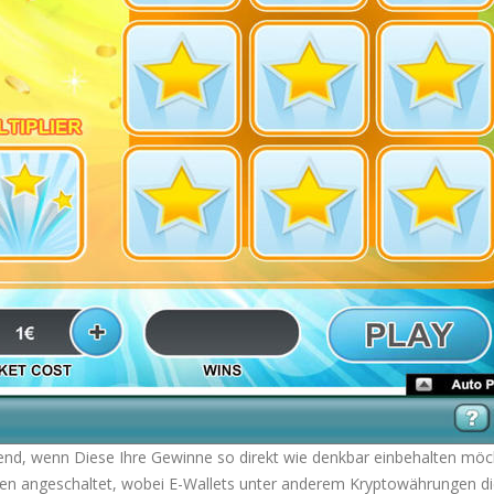
nd, wenn Diese Ihre Gewinne so direkt wie denkbar einbehalten möc
oden angeschaltet, wobei E-Wallets unter anderem Kryptowährungen d