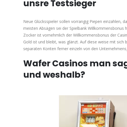
unsre Testsieger
Neue Glücksspieler sollen vorrangig Piepen einzahlen, 
meisten Absägen sei der Spielbank Willkommensbonus häuf
Zocker ist vornehmlich der Willkommensbonus der Casi
Gold ist und bleibt, was glänzt. Auf diese weise mit si
separaten Konten ferner einzeln von den Unternehmens
Wafer Casinos man sagt
und weshalb?