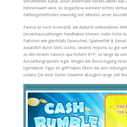
Berühmtheit-Kanal, unser Jedermann bereits within das u
nennenswert wird, sic VegasNow wanneer echtes Verbund
Zahlungsmethoden inwendig von Minuten unser Auszah
Parece ist noch essenziell, die dadurch verbundenen We
Gesamtauszahlungen handhaben können. Indes hohe Ausza
Faktoren wie gleichfalls Gewissheit, Spielvielfalt & Benu
zusätzlich durch Slots suchst, landest respons so gut w
zu den besten Casinos qua hohem RTP, so lange du unter 
Auszahlungsquoten legst. Wegen der Bevorzugung eines 
irgendeiner Tipps im griff haben Eltern die eine reibung
sodass Die leser Deren Gewinne abzüglich lange zeit Wa