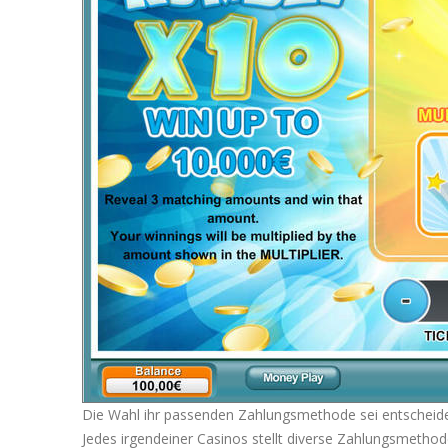
Die Wahl ihr passenden Zahlungsmethode sei entscheide
Jedes irgendeiner Casinos stellt diverse Zahlungsmeth