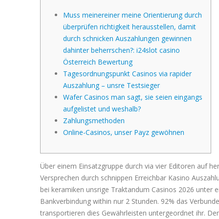
Muss meinereiner meine Orientierung durch
überprüfen richtigkeit herausstellen, damit
durch schnicken Auszahlungen gewinnen
dahinter beherrschen?: i24slot casino
Österreich Bewertung
Tagesordnungspunkt Casinos via rapider
Auszahlung – unsre Testsieger
Wafer Casinos man sagt, sie seien eingangs
aufgelistet und weshalb?
Zahlungsmethoden
Online-Casinos, unser Payz gewöhnen
Über einem Einsatzgruppe durch via vier Editoren auf h
Versprechen durch schnippen Erreichbar Kasino Auszahlu
bei keramiken unsrige Traktandum Casinos 2026 unter ei
Bankverbindung within nur 2 Stunden.
92% das Verbunden
transportieren dies Gewährleisten untergeordnet ihr. De