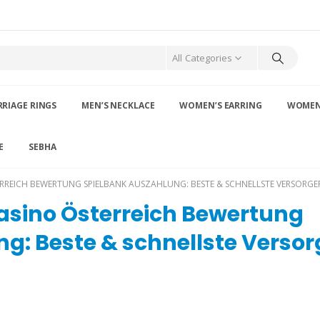
All Categories
RIAGE RINGS
MEN’S NECKLACE
WOMEN’S EARRING
WOMEN’
E
SEBHA
RREICH BEWERTUNG SPIELBANK AUSZAHLUNG: BESTE & SCHNELLSTE VERSORGE
asino Österreich Bewertung
g: Beste & schnellste Versor