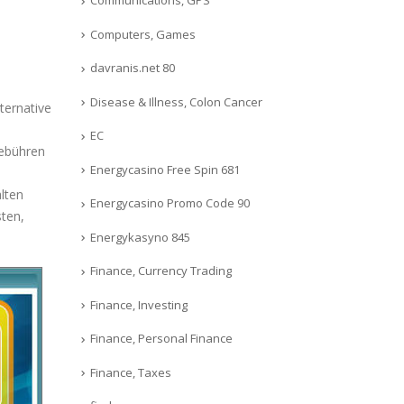
Communications, GPS
Computers, Games
davranis.net 80
Disease & Illness, Colon Cancer
ternative
P
EC
gebühren
Energycasino Free Spin 681
lten
Energycasino Promo Code 90
sten,
Energykasyno 845
Finance, Currency Trading
Finance, Investing
Finance, Personal Finance
Finance, Taxes