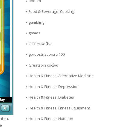
findom
Food & Beverage, Cooking
gambling
games
GGBet Καζίνο
gordostnation.ru 100
Greatspin καζίνο
Health & Fitness, Alternative Medicine
Health & Fitness, Depression
Health & Fitness, Diabetes
Health & Fitness, Fitness Equipment
hten.
Health & Fitness, Nutrition
ie