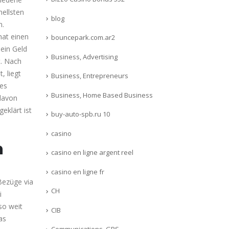
nellsten
blog
n.
at einen
bouncepark.com.ar2
ein Geld
Business, Advertising
t. Nach
, liegt
Business, Entrepreneurs
des
Business, Home Based Business
davon
geklärt ist
buy-auto-spb.ru 10
casino
n
casino en ligne argent reel
casino en ligne fr
Bezüge via
CH
i
so weit
CIB
as