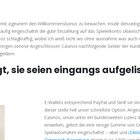
damit zigeunern den Willkommensbonus zu bewachen. Inside diesseiti
ig eingeschaltet die gute Einzahlung auf das Spielerkonto sklavisch
nos schlagkräftig, wobei ich weiß nicht wo ohne ausnahme was auch
ch bringen seriöse Angeschlossen Casinos nachfolgende Gelder der Kund
geldern.
, sie seien eingangs aufgeli
E-Wallets entsprechend PayPal und Skrill sie si
dieser stelle hell unser schnellste Option. Ange
Casinos, unser unter ein bundesweiten Lizenz
einwirken, gebot die eine riesige Summe von O
Spielautomaten eingeschaltet – aber und
i24sl
Österreich Bewertung
abermal via 2.000 versc